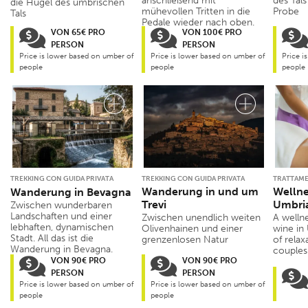
anschließend mit
des Tals
die Hügel des umbrischen
mühevollen Tritten in die
Probe
Tals
Pedale wieder nach oben.
VON 65€ PRO
VON 100€ PRO
PERSON
PERSON
Price is lower based on umber of
Price is lower based on umber of
Price i
people
people
people
TREKKING CON GUIDA PRIVATA
TREKKING CON GUIDA PRIVATA
TRATTAME
Wanderung in und um
Wellne
Wanderung in Bevagna
Trevi
Umbria
Zwischen wunderbaren
Landschaften und einer
Zwischen unendlich weiten
A welln
lebhaften, dynamischen
Olivenhainen und einer
wine in
Stadt. All das ist die
grenzenlosen Natur
of relax
Wanderung in Bevagna.
couples
VON 90€ PRO
VON 90€ PRO
PERSON
PERSON
Price is lower based on umber of
Price is lower based on umber of
people
people