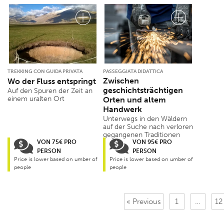
TREKKING CON GUIDA PRIVATA
PASSEGGIATA DIDATTICA
Zwischen
Wo der Fluss entspringt
geschichtsträchtigen
Auf den Spuren der Zeit an
einem uralten Ort
Orten und altem
Handwerk
Unterwegs in den Wäldern
auf der Suche nach verloren
gegangenen Traditionen
VON 75€ PRO
VON 95€ PRO
PERSON
PERSON
Price is lower based on umber of
Price is lower based on umber of
people
people
« Previous
1
…
12