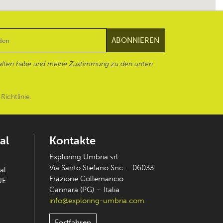
alten habe und meine Zustimmung zu den unten
Richtlinie
.
al
Kontakte
Exploring Umbria srl
Via Santo Stefano Snc – 06033
al
Frazione Collemancio
UE
Cannara (PG) – Italia
info@exploring-umbria.com
Fortfahren