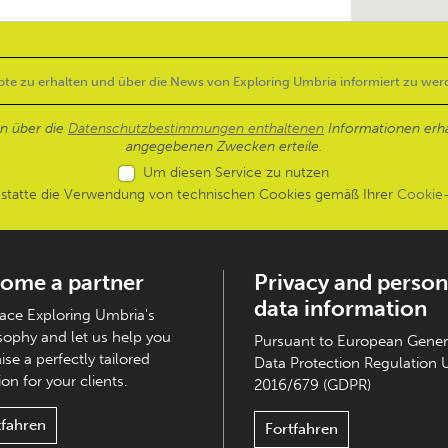
en über die
Datenschutzbestimmungen enthaltenen
Informationen erh
angegebenen Zwecken erteile.
Um diesen Service zu nutzen
estatte die Verwendung von technischen Cookies gemäß Ihrer
Cookie-
ome a partner
Privacy and person
data information
ce Exploring Umbria's
sophy and let us help you
Pursuant to European Gener
ise a perfectly tailored
Data Protection Regulation 
on for your clients.
2016/679 (GDPR)
tfahren
Fortfahren