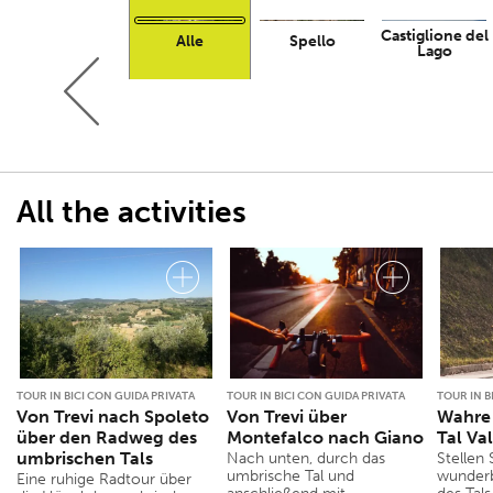
Castiglione del
Alle
Spello
Lago
All the activities
TOUR IN BICI CON GUIDA PRIVATA
TOUR IN BICI CON GUIDA PRIVATA
TOUR IN B
Von Trevi nach Spoleto
Von Trevi über
Wahre
über den Radweg des
Montefalco nach Giano
Tal Va
umbrischen Tals
Nach unten, durch das
Stellen 
umbrische Tal und
wunderb
Eine ruhige Radtour über