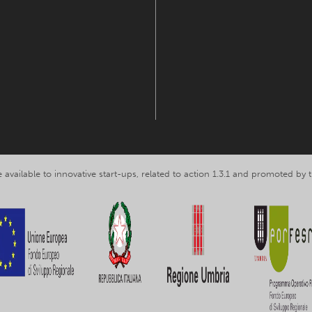
 available to innovative start-ups, related to action 1.3.1 and promoted b