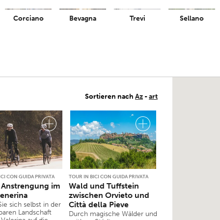
Corciano
Bevagna
Trevi
Sellano
Sortieren nach
Az
-
art
ICI CON GUIDA PRIVATA
TOUR IN BICI CON GUIDA PRIVATA
 Anstrengung im
Wald und Tuffstein
lenerina
zwischen Orvieto und
Città della Pieve
Sie sich selbst in der
aren Landschaft
Durch magische Wälder und