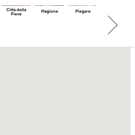
Città della
Magione
Piegaro
Bettona
Pieve