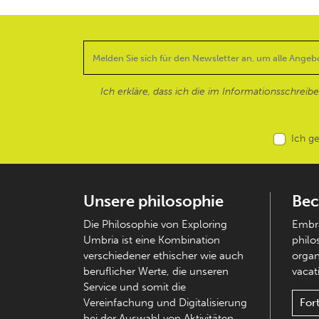
Ich erkläre, dass ich die im Informationsschreib
Ich g
Unsere philosophie
Bec
Die Philosophie von Exploring
Embra
Umbria ist eine Kombination
philo
verschiedener ethischer wie auch
organ
beruflicher Werte, die unseren
vacati
Service und somit die
Vereinfachung und Digitalisierung
For
bei der Auswahl von Aktivitäten