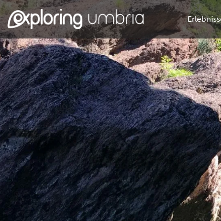
Erlebniss