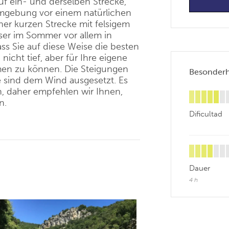
 ein- und derselben Strecke,
Umgebung vor einem natürlichen
ner kurzen Strecke mit felsigem
ser im Sommer vor allem in
ss Sie auf diese Weise die besten
icht tief, aber für Ihre eigene
men zu können. Die Steigungen
Besonderhe
he sind dem Wind ausgesetzt. Es
n, daher empfehlen wir Ihnen,
n.
Dificultad
Dauer
4 h