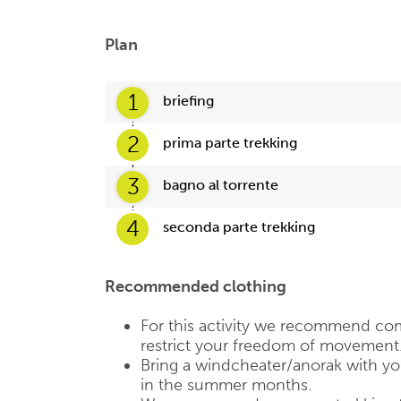
Plan
1
briefing
2
prima parte trekking
3
bagno al torrente
4
seconda parte trekking
Recommended clothing
For this activity we recommend com
restrict your freedom of movement
Bring a windcheater/anorak with you,
in the summer months.