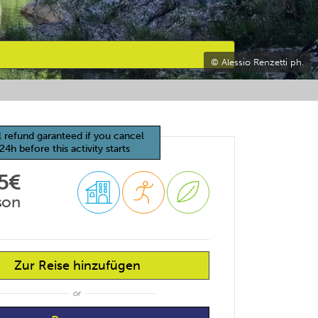
© Alessio Renzetti ph.
l refund garanteed if you cancel
24h before this activity starts
5€
son
Zur Reise hinzufügen
or