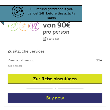
Full refund garanteed if you
cancel 24h before this activity
starts
von 90€
pro person
Price list
Zusätzliche Services:
Pranzo al sacco
11€
pro person
Zur Reise hinzufügen
or