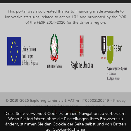
This portal was also created thanks to financing made available to
innovative start-ups, related to action 1.3.1 and promoted by the POR
of the FESR 2014-2020 for the Umbria region.
© 2019-2026 Exploring Umbria srl, VAT nr. IT03602120549 -
Privacy
and personal data information
-
Cookie policy
Diese Seite verwendet Cookies, um die Navigation zu verbessern:
Wenn Sie fortfahren ohne die Einstellungen Ihres Browsers zu
ändern, stimmen Sie den Cookie der Seite selbst und von Dritten
zu.
Cookie-Richtlinie