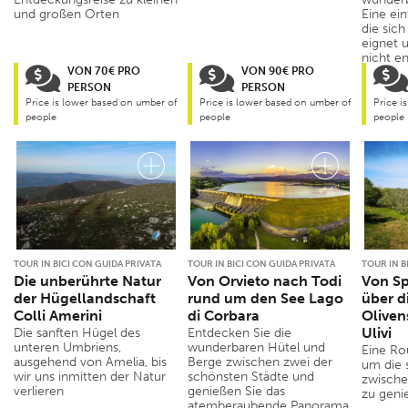
und großen Orten
Eine ei
die sic
eignet 
nicht en
VON 70€ PRO
VON 90€ PRO
PERSON
PERSON
Price is lower based on umber of
Price is lower based on umber of
Price i
people
people
people
TOUR IN BICI CON GUIDA PRIVATA
TOUR IN BICI CON GUIDA PRIVATA
TOUR IN B
Die unberührte Natur
Von Orvieto nach Todi
Von Sp
der Hügellandschaft
rund um den See Lago
über d
Colli Amerini
di Corbara
Oliven
Ulivi
Die sanften Hügel des
Entdecken Sie die
unteren Umbriens,
wunderbaren Hütel und
Eine Ro
ausgehend von Amelia, bis
Berge zwischen zwei der
um die 
wir uns inmitten der Natur
schönsten Städte und
zwische
verlieren
genießen Sie das
zu geni
atemberaubende Panorama