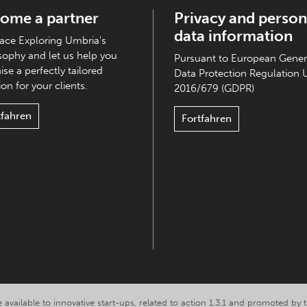
ome a partner
Privacy and person
data information
ce Exploring Umbria's
sophy and let us help you
Pursuant to European Gener
ise a perfectly tailored
Data Protection Regulation 
on for your clients.
2016/679 (GDPR)
tfahren
Fortfahren
 available to innovative start-ups, related to action 1.3.1 and promoted b