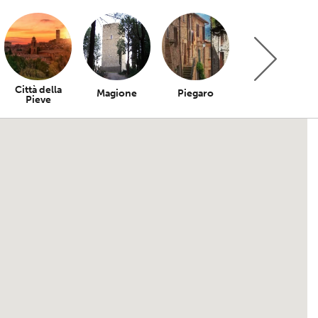
Città della
Magione
Piegaro
Bettona
Pieve