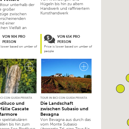
Hügeln bis hin zu altem
dtour unterhalb der
Handwerk und raffiniertem
e großer
Kunsthandwerk
züge zwischen
erscheinenden
nd einer
hen Vielfalt an
VON 90€ PRO
VON 65€ PRO
PERSON
PERSON
s lower based on umber of
Price is lower based on umber of
people
ICI CON GUIDA PRIVATA
TOUR IN BICI CON GUIDA PRIVATA
ediluco und
Die Landschaft
fälle Cascate
zwischen Subasio und
 Marmore
Bevagna
 spektakulären
Von Bevagna aus durch das
ällen bis hin zum
vom Monte Subasio
aren See Piediluco.
überragte Tal, eine Tour für