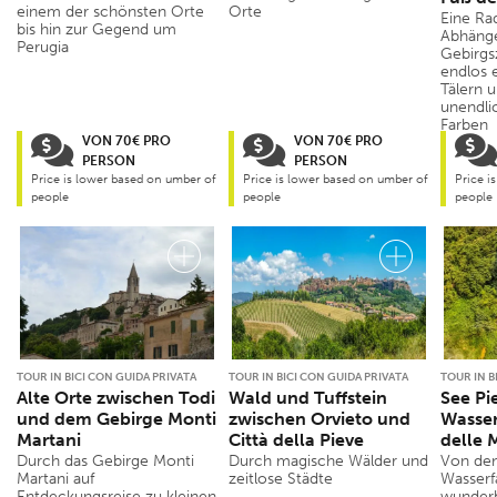
einem der schönsten Orte
Orte
Eine Ra
bis hin zur Gegend um
Abhäng
Perugia
Gebirgs
endlos 
Tälern u
unendlic
Farben
VON 70€ PRO
VON 70€ PRO
PERSON
PERSON
Price is lower based on umber of
Price is lower based on umber of
Price i
people
people
people
TOUR IN BICI CON GUIDA PRIVATA
TOUR IN BICI CON GUIDA PRIVATA
TOUR IN B
Alte Orte zwischen Todi
Wald und Tuffstein
See Pi
und dem Gebirge Monti
zwischen Orvieto und
Wasser
Martani
Città della Pieve
delle
Durch das Gebirge Monti
Durch magische Wälder und
Von den
Martani auf
zeitlose Städte
Wasserf
Entdeckungsreise zu kleinen
wunderb