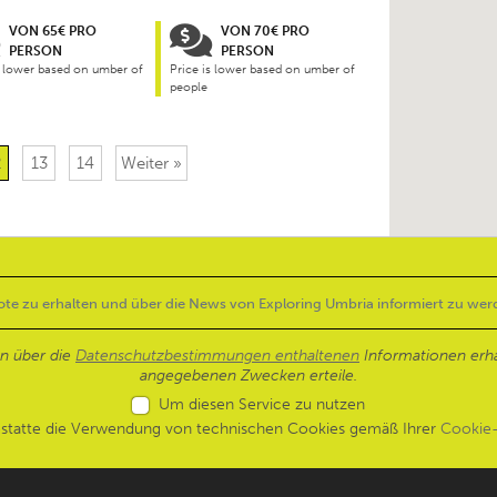
VON 65€ PRO
VON 70€ PRO
PERSON
PERSON
s lower based on umber of
Price is lower based on umber of
people
2
13
14
Weiter »
en über die
Datenschutzbestimmungen enthaltenen
Informationen erh
angegebenen Zwecken erteile.
Um diesen Service zu nutzen
estatte die Verwendung von technischen Cookies gemäß Ihrer
Cookie-