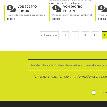
des Lago di Corbara
VON 70€ PRO
VON 90€ PRO
PERSON
PERSON
Price is lower based on umber of
Price is lower based on umber of
Price i
people
people
people
« Previous
1
…
10
11
1
Ich erkläre, dass ich die im Informationsschreib
Ich g