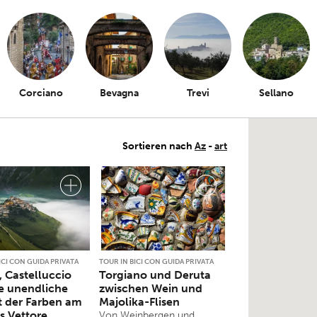
Corciano
Bevagna
Trevi
Sellano
Sortieren nach
Az
-
art
ICI CON GUIDA PRIVATA
TOUR IN BICI CON GUIDA PRIVATA
, Castelluccio
Torgiano und Deruta
e unendliche
zwischen Wein und
lt der Farben am
Majolika-Flisen
s Vettore
Von Weinbergen und