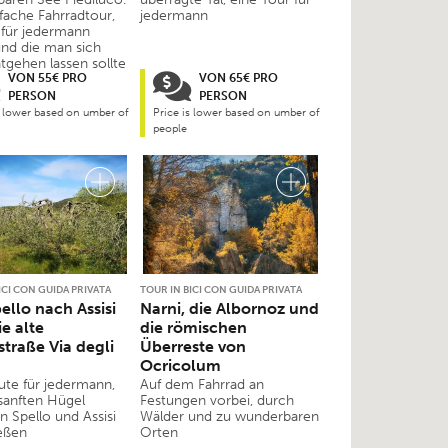
nfache Fahrradtour,
jedermann
h für jedermann
und die man sich
tgehen lassen sollte
VON 55€ PRO
VON 65€ PRO
PERSON
PERSON
s lower based on umber of
Price is lower based on umber of
people
ICI CON GUIDA PRIVATA
TOUR IN BICI CON GUIDA PRIVATA
ello nach Assisi
Narni, die Albornoz und
ie alte
die römischen
straße Via degli
Überreste von
Ocricolum
ute für jedermann,
Auf dem Fahrrad an
sanften Hügel
Festungen vorbei, durch
n Spello und Assisi
Wälder und zu wunderbaren
eßen
Orten