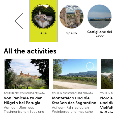
Castiglione del
Alle
Spello
Lago
All the activities
TOUR IN BICI CON GUIDA PRIVATA
TOUR IN BICI CON GUIDA PRIVATA
TOUR IN B
Von Panicale zu den
Montefalco und die
Norcia
Hügeln bei Perugia
Straßen des Sagrantino
und di
Vielfa
Von den Ufern des
Auf dem Fahrrad durch
Trasimenischen Sees und
Weinberge und magische
Fuß de