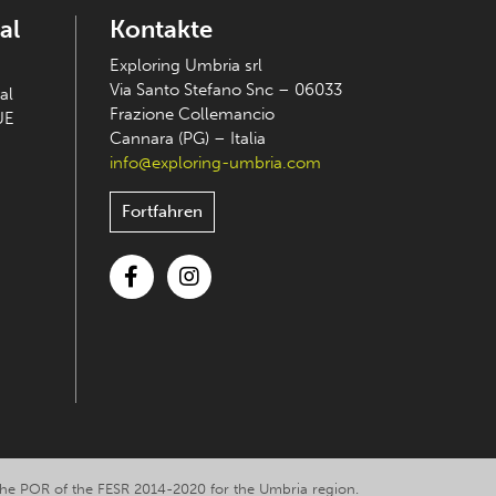
al
Kontakte
Exploring Umbria srl
Via Santo Stefano Snc – 06033
al
Frazione Collemancio
UE
Cannara (PG) – Italia
info@exploring-umbria.com
Fortfahren
Facebook
Instagram
y the POR of the FESR 2014-2020 for the Umbria region.