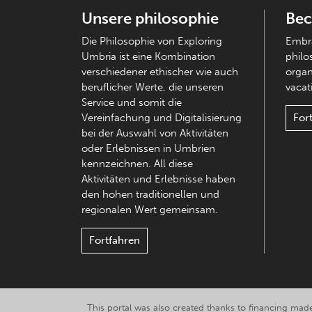
Unsere philosophie
Bec
Die Philosophie von Exploring
Embra
Umbria ist eine Kombination
philo
verschiedener ethischer wie auch
organ
beruflicher Werte, die unseren
vacati
Service und somit die
Vereinfachung und Digitalisierung
For
bei der Auswahl von Aktivitäten
oder Erlebnissen in Umbrien
kennzeichnen. All diese
Aktivitäten und Erlebnisse haben
den hohen traditionellen und
regionalen Wert gemeinsam.
Fortfahren
This portal was also created thanks to financing made