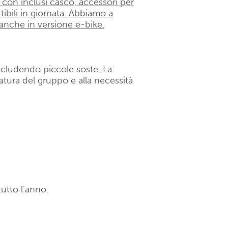
con inclusi casco, accessori per
ttibili in giornata. Abbiamo a
, anche in versione e-bike.
 includendo piccole soste. La
datura del gruppo e alla necessità
utto l’anno.