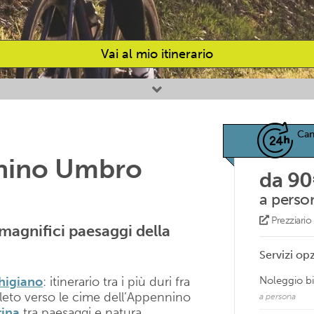
Vai al mio itinerario
Can
nnino Umbro
da 90
a perso
Prezziari
i magnifici paesaggi della
Servizi opz
higiano
: itinerario tra i più duri fra
Noleggio bi
oleto verso le cime dell’Appennino
a persona
rina
tra paesaggi e natura