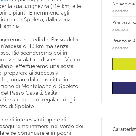
Noleggio e-
e per la sua lunghezza (114 km) e le
a persona
 principianti. E nemmeno agli
iremo da Spoleto, dalla zona
Pranzo al 
 Flaminia.
a persona
ungeremo ai piedi del Passo della
Pranzo in A
 Un’ascesa di 13 km ma senza
a persona
asso. Ridiscenderemo poi in
 aver scalato e disceso il Valico
Sellano, effettueremo una sosta
ci preparerà ai successivi
hi, lontani dal caos cittadino.
rezione di Monteleone di Spoleto
del Passo Gavelli. Salita
tti ma capace di regalare degli
eto di Spoleto.
cco di interessanti opere di
Proseguiremo immersi nel verde dei
Caratterist
dere se continuare e in pochi