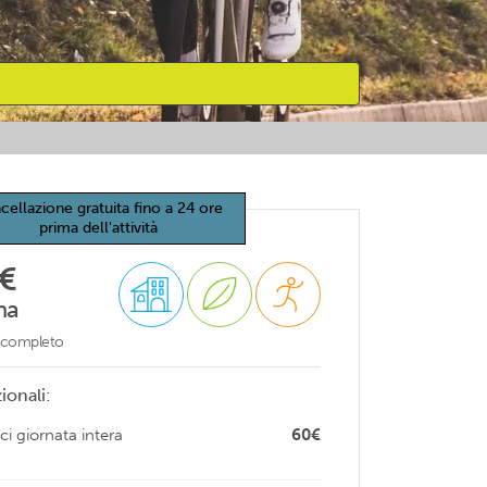
cellazione gratuita fino a 24 ore
prima dell'attività
€
na
o completo
ionali:
ci giornata intera
60€