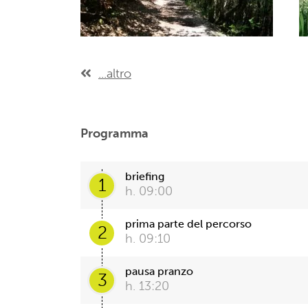
...altro
Programma
briefing
1
h. 09:00
prima parte del percorso
2
h. 09:10
pausa pranzo
3
h. 13:20