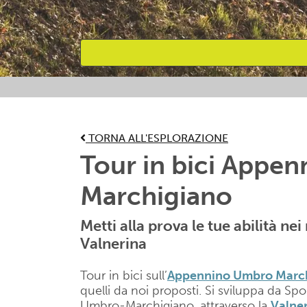
Attività preferite
TORNA ALL'ESPLORAZIONE
Tour in bici Appe
Marchigiano
Metti alla prova le tue abilità ne
Valnerina
Tour in bici sull’
Appennino Umbro Marc
quelli da noi proposti. Si sviluppa da Sp
Umbro-Marchigiano, attraverso la
Valne