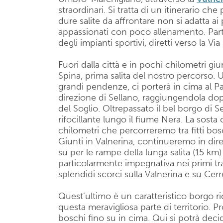
straordinari. Si tratta di un itinerario ch
dure salite da affrontare non si adatta ai
appassionati con poco allenamento. Part
degli impianti sportivi, diretti verso la Via
Fuori dalla città e in pochi chilometri gi
Spina, prima salita del nostro percorso.
grandi pendenze, ci porterà in cima al P
direzione di Sellano, raggiungendola dopo
del Soglio. Oltrepassato il bel borgo di 
rifocillante lungo il fiume Nera. La sosta 
chilometri che percorreremo tra fitti bosc
Giunti in Valnerina, continueremo in di
su per le rampe della lunga salita (15 km) 
particolarmente impegnativa nei primi tra
splendidi scorci sulla Valnerina e su Cerr
Quest’ultimo è un caratteristico borgo ri
questa meravigliosa parte di territorio. 
boschi fino su in cima. Qui si potrà deci