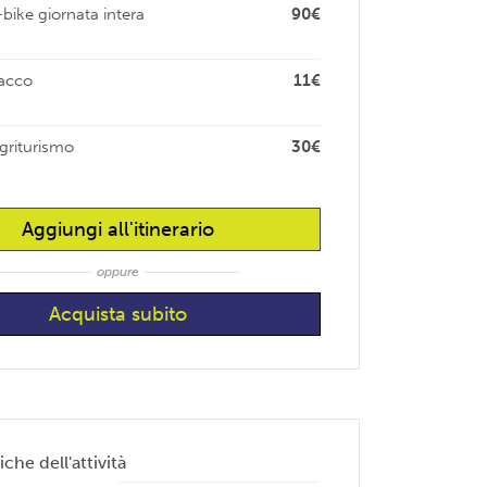
bike giornata intera
90€
sacco
11€
griturismo
30€
Aggiungi all'itinerario
oppure
iche dell'attività