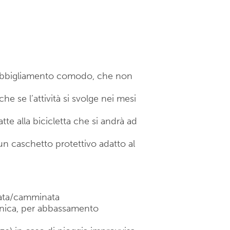
n abbigliamento comodo, che non
e se l’attività si svolge nei mesi
te alla bicicletta che si andrà ad
un caschetto protettivo adatto al
lata/camminata
cnica, per abbassamento