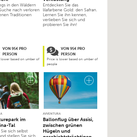
gs in den Wäldern
Entdecken Sie das
 Suche nach verloren
lilafarbene Gold: den Safran.
nen Traditionen
Lernen Sie ihn kennen,
verlieben Sie sich und
probieren Sie ihn!
VON 95€ PRO
VON 95€ PRO
PERSON
PERSON
s lower based on umber of
Price is lower based on umber of
people
RA
AVVENTURA
urepark im
Ballonflug über Assisi,
ina-Tal
zwischen grünen
Hügeln und
Sie sich selbst
nd stellen Sie sich
geschichtsträchtigen