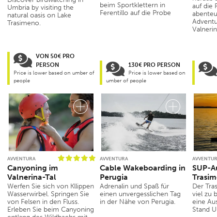
beim Sportklettern in
auf die
Umbria by visiting the
Ferentillo auf die Probe
abenteu
natural oasis on Lake
Adventu
Trasimeno.
Valnerin
VON 50€ PRO
PERSON
130€ PRO PERSON
Price is lower based on umber of
Price is lower based on
people
umber of people
AVVENTURA
AVVENTURA
AVVENTU
Canyoning im
Cable Wakeboarding in
SUP-Au
Valnerina-Tal
Perugia
Trasim
Werfen Sie sich von Kllippen
Adrenalin und Spaß für
Der Tra
Wasserwirbel. Springen Sie
einen unvergesslichen Tag
viel zu 
von Felsen in den Fluss.
in der Nähe von Perugia.
eine Au
Erleben Sie beim Canyoning
Stand U