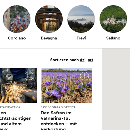
Corciano
Bevagna
Trevi
Sellano
Sortieren nach
Az
-
art
ATA DIDATTICA
PASSEGGIATA DIDATTICA
hen
Den Safran im
chtsträchtigen
Valnerina-Tal
und altem
entdecken – mit
erk
Verkostung