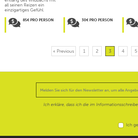
entlang des Wildbachs mit
all seinen Reizen ein
einzigartiges Gefühl.
85€ PRO PERSON
30€ PRO PERSON
« Previous
1
2
3
4
5
Ich erkläre, dass ich die im Informationsschreib
Ich g