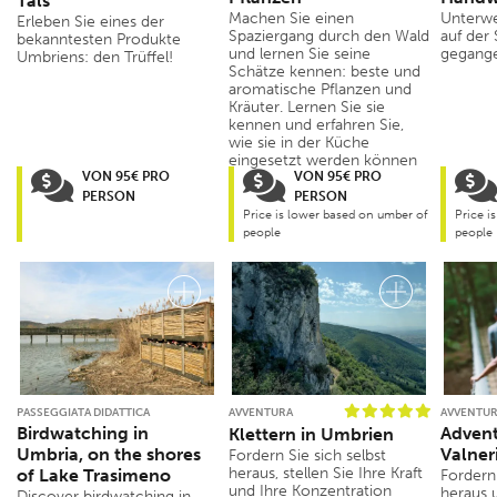
Tals
Machen Sie einen
Unterwe
Erleben Sie eines der
Spaziergang durch den Wald
auf der
bekanntesten Produkte
und lernen Sie seine
gegange
Umbriens: den Trüffel!
Schätze kennen: beste und
aromatische Pflanzen und
Kräuter. Lernen Sie sie
kennen und erfahren Sie,
wie sie in der Küche
eingesetzt werden können
VON 95€ PRO
VON 95€ PRO
PERSON
PERSON
Price is lower based on umber of
Price i
people
people
PASSEGGIATA DIDATTICA
AVVENTURA
AVVENTU
Birdwatching in
Advent
Klettern in Umbrien
Umbria, on the shores
Valner
Fordern Sie sich selbst
heraus, stellen Sie Ihre Kraft
of Lake Trasimeno
Fordern 
und Ihre Konzentration
heraus u
Discover birdwatching in