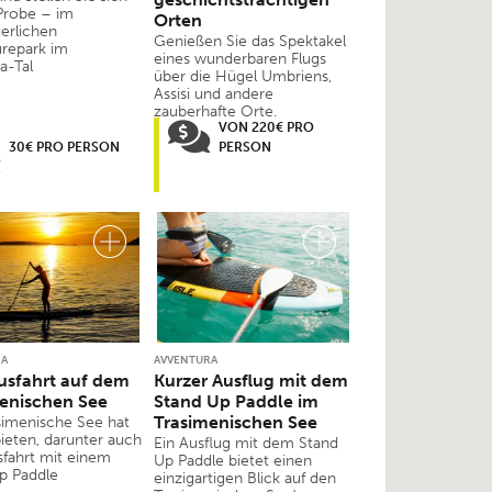
 Probe – im
Orten
erlichen
Genießen Sie das Spektakel
repark im
eines wunderbaren Flugs
a-Tal
über die Hügel Umbriens,
Assisi und andere
zauberhafte Orte.
VON 220€ PRO
30€ PRO PERSON
PERSON
RA
AVVENTURA
sfahrt auf dem
Kurzer Ausflug mit dem
enischen See
Stand Up Paddle im
Trasimenischen See
simenische See hat
bieten, darunter auch
Ein Ausflug mit dem Stand
sfahrt mit einem
Up Paddle bietet einen
p Paddle
einzigartigen Blick auf den