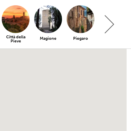
Città della
Magione
Piegaro
Bettona
Pieve