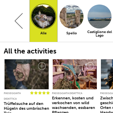
Castiglione del
Alle
Spello
Lago
All the activities
PASSEGGIATA
PASSEGGIATA DIDATTICA
PASSEGGI
Erkennen, kosten und
Zwisc
DIDATTICA
verkochen von wild
geschi
Trüffelsuche auf den
wachsenden, essbaren
Orten 
Hügeln des umbrischen
Pflanzen
Handw