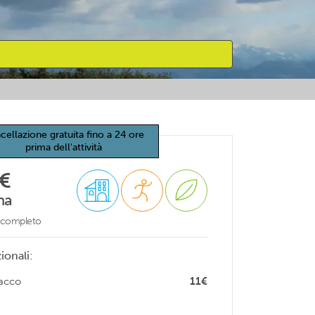
cellazione gratuita fino a 24 ore
prima dell'attività
€
na
o completo
ionali:
sacco
11€