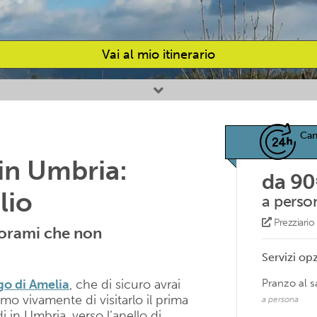
Vai al mio itinerario
Can
 in Umbria:
da 90
lio
a perso
Prezziari
orami che non
Servizi opz
go di Amelia
, che di sicuro avrai
Pranzo al 
amo vivamente di visitarlo il prima
a persona
i in Umbria, verso l’anello di