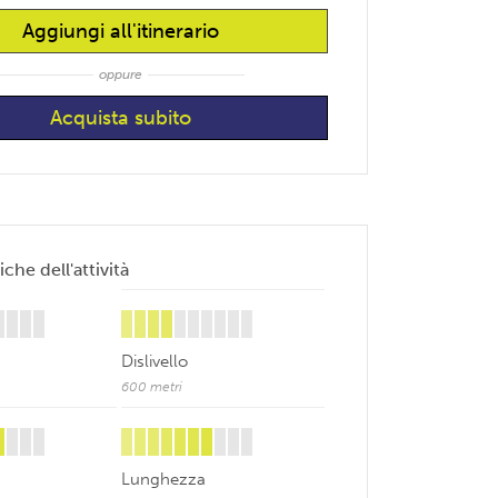
Aggiungi all'itinerario
oppure
iche dell'attività
Dislivello
600 metri
Lunghezza