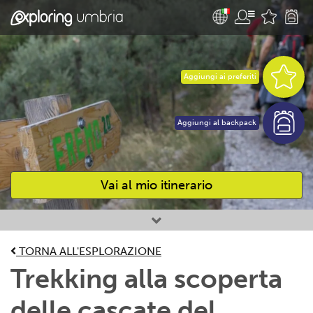
Aggiungi ai preferiti
Aggiungi al backpack
Vai al mio itinerario
Attività preferite
TORNA ALL'ESPLORAZIONE
Trekking alla scoperta
delle cascate del