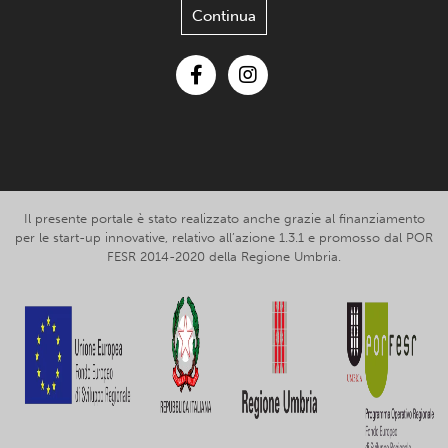
Continua
Facebook
Instagram
Il presente portale è stato realizzato anche grazie al finanziamento
per le start-up innovative, relativo all’azione 1.3.1 e promosso dal POR
FESR 2014-2020 della Regione Umbria.