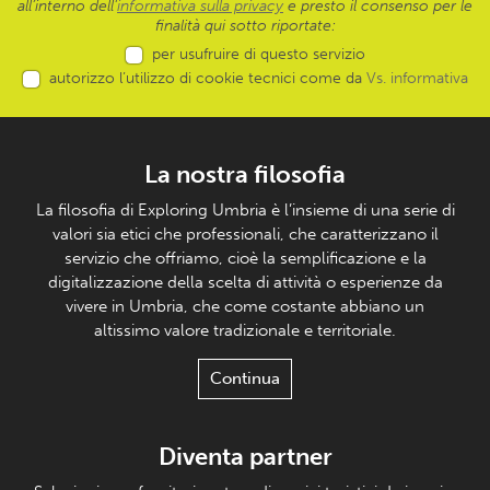
all’interno dell'
informativa sulla privacy
e presto il consenso per le
finalità qui sotto riportate:
per usufruire di questo servizio
autorizzo l’utilizzo di cookie tecnici come da
Vs. informativa
La nostra filosofia
La filosofia di Exploring Umbria è l’insieme di una serie di
valori sia etici che professionali, che caratterizzano il
servizio che offriamo, cioè la semplificazione e la
digitalizzazione della scelta di attività o esperienze da
vivere in Umbria, che come costante abbiano un
altissimo valore tradizionale e territoriale.
Continua
Diventa partner