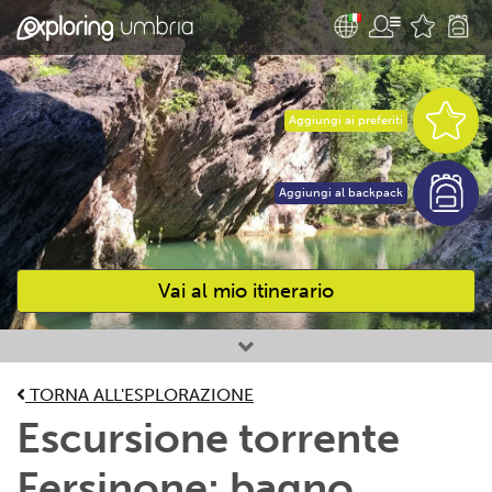
Aggiungi ai preferiti
Aggiungi al backpack
Vai al mio itinerario
Attività preferite
TORNA ALL'ESPLORAZIONE
Escursione torrente
Fersinone: bagno