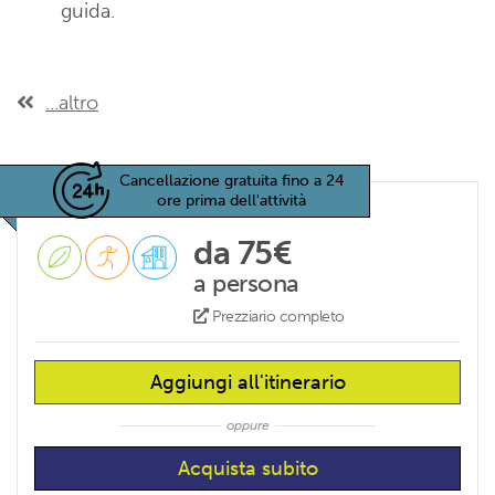
guida.
...altro
Cancellazione gratuita fino a 24
ore prima dell'attività
da 75€
a persona
Prezziario completo
Aggiungi all'itinerario
oppure