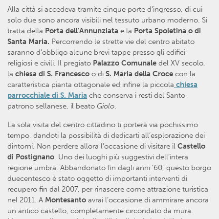
Alla città si accedeva tramite cinque porte d’ingresso, di cui
solo due sono ancora visibili nel tessuto urbano moderno. Si
tratta della
Porta dell’Annunziata
e la
Porta Spoletina o di
Santa Maria.
Percorrendo le strette vie del centro abitato
saranno d’obbligo alcune brevi tappe presso gli edifici
religiosi e civili. Il pregiato
Palazzo Comunale
del XV secolo,
la
chiesa di S. Francesco
o di
S. Maria della Croce
con la
caratteristica pianta ottagonale ed infine la piccola
chiesa
parrocchiale di S. Maria
che conserva i resti del Santo
patrono sellanese, il beato
Giolo
.
La sola visita del centro cittadino ti porterà via pochissimo
tempo, dandoti la possibilità di dedicarti all’esplorazione dei
dintorni. Non perdere allora l’occasione di visitare il
Castello
di Postignano
. Uno dei luoghi più suggestivi dell’intera
regione umbra. Abbandonato fin dagli anni ’60, questo borgo
duecentesco è stato oggetto di importanti interventi di
recupero fin dal 2007, per rinascere come attrazione turistica
nel 2011. A
Montesanto
avrai l’occasione di ammirare ancora
un antico castello, completamente circondato da mura.