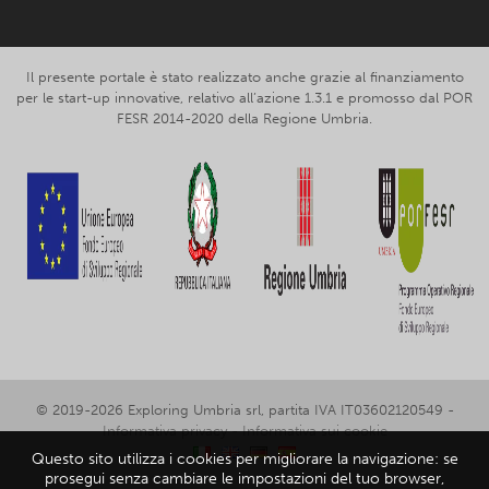
Il presente portale è stato realizzato anche grazie al finanziamento
per le start-up innovative, relativo all’azione 1.3.1 e promosso dal POR
FESR 2014-2020 della Regione Umbria.
© 2019-2026 Exploring Umbria srl, partita IVA IT03602120549 -
Informativa privacy
-
Informativa sui cookie
Questo sito utilizza i cookies per migliorare la navigazione: se
prosegui senza cambiare le impostazioni del tuo browser,