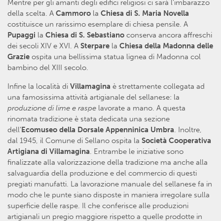
Mentre per gli amanti degli edifici religiosi ci sarà l’imbarazzo
della scelta. A
Cammoro
la
Chiesa di S. Maria Novella
costituisce un rarissimo esemplare di chiesa pensile. A
Pupaggi
la
Chiesa di S. Sebastiano
conserva ancora affreschi
dei secoli XIV e XVI. A
Sterpare
la
Chiesa della Madonna delle
Grazie
ospita una bellissima statua lignea di Madonna col
bambino del XIII secolo.
Infine la località di
Villamagina
è strettamente collegata ad
una famosissima attività artigianale del sellanese: la
produzione di lime e raspe
lavorate a mano. A questa
rinomata tradizione è stata dedicata una sezione
dell’
Ecomuseo della Dorsale Appenninica Umbra
. Inoltre,
dal 1945, il Comune di Sellano ospita la
Società Cooperativa
Artigiana di Villamagina
. Entrambe le iniziative sono
finalizzate alla valorizzazione della tradizione ma anche alla
salvaguardia della produzione e del commercio di questi
pregiati manufatti. La lavorazione manuale del sellanese fa in
modo che le punte siano disposte in maniera irregolare sulla
superficie delle raspe. Il che conferisce alle produzioni
artigianali un pregio maggiore rispetto a quelle prodotte in