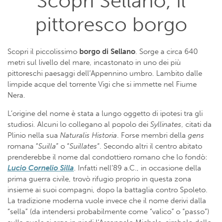
Scopri Sellano, il
pittoresco borgo
Scopri il piccolissimo
borgo di Sellano
. Sorge a circa 640
metri sul livello del mare, incastonato in uno dei più
pittoreschi paesaggi dell’Appennino umbro. Lambito dalle
limpide acque del torrente Vigi che si immette nel Fiume
Nera.
L’origine del nome è stata a lungo oggetto di ipotesi tra gli
studiosi. Alcuni lo collegano al popolo dei
Syllinates
, citati da
Plinio nella sua
Naturalis Historia
. Forse membri della
gens
romana “
Suilla
” o “
Suillates
“. Secondo altri il centro abitato
prenderebbe il nome dal condottiero romano che lo fondò:
Lucio Cornelio Silla
. Infatti nell’89 a.C., in occasione della
prima guerra civile, trovò rifugio proprio in questa zona
insieme ai suoi compagni, dopo la battaglia contro Spoleto.
La tradizione moderna vuole invece che il nome derivi dalla
“sella” (da intendersi probabilmente come “valico” o “passo”)