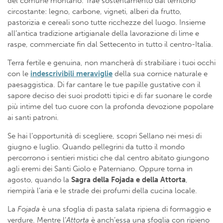
del comune montano. Trae sostentamento dal territorio
circostante: legno, carbone, vigneti, alberi da frutto,
pastorizia e cereali sono tutte ricchezze del luogo. Insieme
all’antica tradizione artigianale della lavorazione di lime e
raspe, commerciate fin dal Settecento in tutto il centro-Italia.
Terra fertile e genuina, non mancherà di strabiliare i tuoi occhi
con le
indescrivibili meraviglie
della sua cornice naturale e
paesaggistica. Di far cantare le tue papille gustative con il
sapore deciso dei suoi prodotti tipici e di far suonare le corde
più intime del tuo cuore con la profonda devozione popolare
ai santi patroni.
Se hai l’opportunità di scegliere, scopri Sellano nei mesi di
giugno e luglio. Quando pellegrini da tutto il mondo
percorrono i sentieri mistici che dal centro abitato giungono
agli eremi dei Santi Giolo e Paterniano. Oppure torna in
agosto, quando la
Sagra della Fojada e della Attorta
,
riempirà l’aria e le strade dei profumi della cucina locale.
La
Fojada
è una sfoglia di pasta salata ripiena di formaggio e
verdure. Mentre l’
Attorta
è anch’essa una sfoglia con ripieno