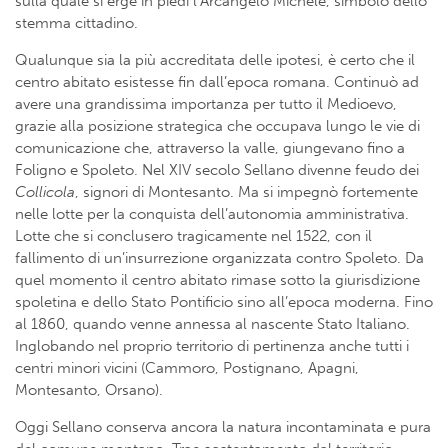
sulla quale si erge in piedi l’Arcangelo Michele, simbolo dello
stemma cittadino.
Qualunque sia la più accreditata delle ipotesi, è certo che il
centro abitato esistesse fin dall’epoca romana. Continuò ad
avere una grandissima importanza per tutto il Medioevo,
grazie alla posizione strategica che occupava lungo le vie di
comunicazione che, attraverso la valle, giungevano fino a
Foligno e Spoleto. Nel XIV secolo Sellano divenne feudo dei
Collicola
, signori di Montesanto. Ma si impegnò fortemente
nelle lotte per la conquista dell’autonomia amministrativa.
Lotte che si conclusero tragicamente nel 1522, con il
fallimento di un’insurrezione organizzata contro Spoleto. Da
quel momento il centro abitato rimase sotto la giurisdizione
spoletina e dello Stato Pontificio sino all’epoca moderna. Fino
al 1860, quando venne annessa al nascente Stato Italiano.
Inglobando nel proprio territorio di pertinenza anche tutti i
centri minori vicini (Cammoro, Postignano, Apagni,
Montesanto, Orsano).
Oggi Sellano conserva ancora la natura incontaminata e pura