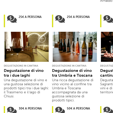
Arnald
25€ A PERSONA
25€ A PERSONA
DEGUSTAZIONE IN CANTINA
DEGUSTAZIONE IN CANTINA
DEGUSTAZ
Degustazione di vino
Degustazione di vino
Degust
tra i due laghi
tra Umbria e Toscana
cantin
Una degustazione di vino e
Una ricca degustazione di
Degusta
una gustosa selezione di
vino vicino al confine tra
Sagrant
prodotti tipici tra i due laghi:
Umbria e Toscana
vini e di
il Trasimeno e il lago di
accompagnata da una
territor
Chiusi.
gustosa selezione di
prodotti tipici.
30€ A PERSONA
50€ A PERSONA