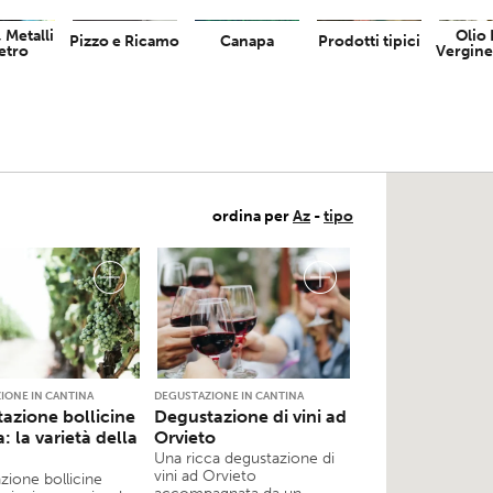
 Metalli
Olio 
Pizzo e Ricamo
Canapa
Prodotti tipici
etro
Vergine
ordina per
Az
-
tipo
IONE IN CANTINA
DEGUSTAZIONE IN CANTINA
azione bollicine
Degustazione di vini ad
: la varietà della
Orvieto
Una ricca degustazione di
vini ad Orvieto
zione bollicine