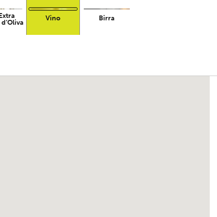
Extra
Vino
Birra
 d’Oliva