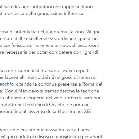
ntinaia di vitigni autoctoni che rappresentano
 testimonianza della grandissima influenza
mma di autenticità nel panorama italiano. Vitigni
entare delle eccellenze straordinarie, grazie ad
tte conferiscono, insieme alle notevoli escursioni
ttura necessaria per poter competere con i grandi
usca che, come testimoniano svariati reperti
ceva all’interno dei riti religiosi. L’interesse
Vecchio
, citando la continua presenza a Roma del
oca. Con il Medioevo si tramandarono le tecniche
na ulteriore riscoperta del vino umbro si avrà poi
prodotto nel territorio di Orvieto, ne portò in
umbra fino all’avvento della filossera nel XIX
linare, ed è equamente divisa tra uve a bacca
un vitigno caduto in disuso e considerato per anni il