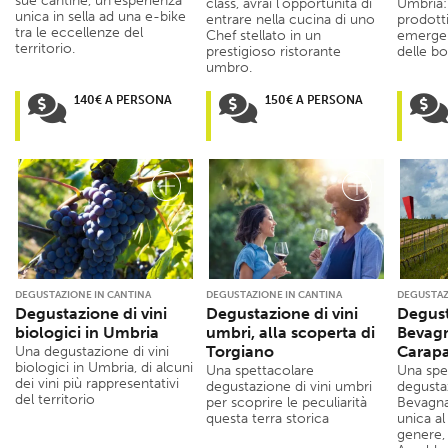
sue cantine, un’esperienza
class, avrai l’opportunità di
Umbria: 
unica in sella ad una e-bike
entrare nella cucina di uno
prodott
tra le eccellenze del
Chef stellato in un
emerge
territorio.
prestigioso ristorante
delle bol
umbro.
140€ A PERSONA
150€ A PERSONA
DEGUSTAZIONE IN CANTINA
DEGUSTAZIONE IN CANTINA
DEGUSTAZ
Degustazione di vini
Degustazione di vini
Degust
biologici in Umbria
umbri, alla scoperta di
Bevagn
Torgiano
Carap
Una degustazione di vini
biologici in Umbria, di alcuni
Una spettacolare
Una spe
dei vini più rappresentativi
degustazione di vini umbri
degusta
del territorio
per scoprire le peculiarità
Bevagna
questa terra storica
unica a
genere, 