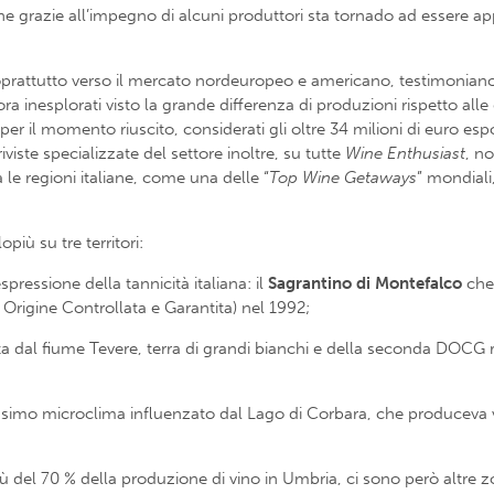
he grazie all’impegno di alcuni produttori sta tornado ad essere app
 soprattutto verso il mercato nordeuropeo e americano, testimoniano
ra inesplorati visto la grande differenza di produzioni rispetto alle 
er il momento riuscito, considerati gli oltre 34 milioni di euro es
viste specializzate del settore inoltre, su tutte
Wine Enthusiast
, n
a le regioni italiane, come una delle “
Top Wine Getaways
” mondiali
più su tre territori:
pressione della tannicità italiana: il
Sagrantino di Montefalco
che,
igine Controllata e Garantita) nel 1992;
ita dal fiume Tevere, terra di grandi bianchi e della seconda DOCG r
rissimo microclima influenzato dal Lago di Corbara, che produceva vi
iù del 70 % della produzione di vino in Umbria, ci sono però altre z