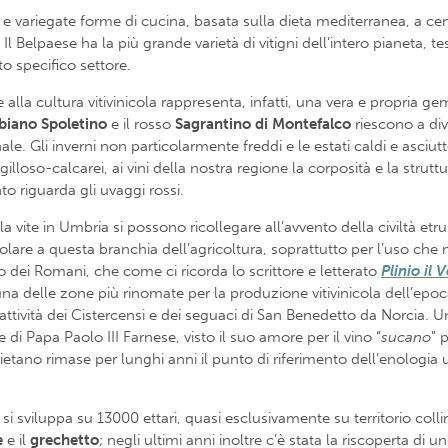
 e variegate forme di cucina, basata sulla dieta mediterranea, a ce
. Il Belpaese ha la più grande varietà di vitigni dell’intero pianeta,
o specifico settore.
lla cultura vitivinicola rappresenta, infatti, una vera e propria ge
biano
Spoletino
e il rosso
Sagrantino
di
Montefalco
riescono a div
onale. Gli inverni non particolarmente freddi e le estati caldi e asciu
gilloso-calcarei, ai vini della nostra regione la corposità e la stru
to riguarda gli uvaggi rossi.
a vite in Umbria si possono ricollegare all’avvento della civiltà etr
re a questa branchia dell’agricoltura, soprattutto per l’uso che ne fa
o dei Romani, che come ci ricorda lo scrittore e letterato
Plinio il 
 una delle zone più rinomate per la produzione vitivinicola dell’ep
attività dei Cistercensi e dei seguaci di San Benedetto da Norcia. U
re di Papa Paolo III Farnese, visto il suo amore per il vino “
sucano
” 
rvietano rimase per lunghi anni il punto di riferimento dell’enologia 
si sviluppa su 13000 ettari, quasi esclusivamente su territorio col
e
e il
grechetto
; negli ultimi anni inoltre c’è stata la riscoperta di 