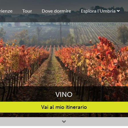
rienze
Tour
Dove dormire
Esplora l’Umbria
VINO
Vai al mio itinerario