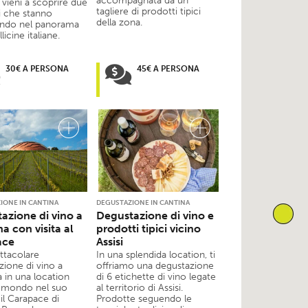
accompagnata da un
vieni a scoprire due
tagliere di prodotti tipici
i che stanno
della zona.
ndo nel panorama
licine italiane.
30€ A PERSONA
45€ A PERSONA
IONE IN CANTINA
DEGUSTAZIONE IN CANTINA
azione di vino a
Degustazione di vino e
a con visita al
prodotti tipici vicino
ace
Assisi
ttacolare
In una splendida location, ti
zione di vino a
offriamo una degustazione
 in una location
di 6 etichette di vino legate
l mondo nel suo
al territorio di Assisi.
il Carapace di
Prodotte seguendo le