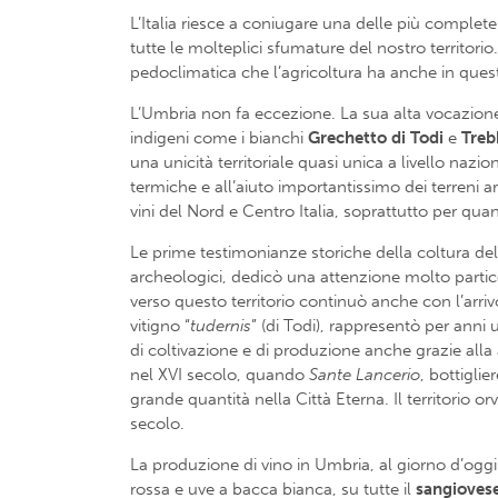
L’Italia riesce a coniugare una delle più complete
tutte le molteplici sfumature del nostro territorio
pedoclimatica che l’agricoltura ha anche in quest
L’Umbria non fa eccezione. La sua alta vocazione a
indigeni come i bianchi
Grechetto di Todi
e
Treb
una unicità territoriale quasi unica a livello nazi
termiche e all’aiuto importantissimo dei terreni ar
vini del Nord e Centro Italia, soprattutto per quan
Le prime testimonianze storiche della coltura dell
archeologici, dedicò una attenzione molto particola
verso questo territorio continuò anche con l’arriv
vitigno “
tudernis
” (di Todi), rappresentò per anni
di coltivazione e di produzione anche grazie alla 
nel XVI secolo, quando
Sante
Lancerio
, bottiglie
grande quantità nella Città Eterna. Il territorio o
secolo.
La produzione di vino in Umbria, al giorno d’oggi 
rossa e uve a bacca bianca, su tutte il
sangioves