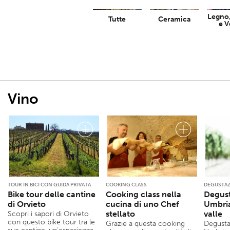
Legno,
Tutte
Ceramica
e V
Vino
TOUR IN BICI CON GUIDA PRIVATA
COOKING CLASS
DEGUSTAZ
Bike tour delle cantine
Cooking class nella
Degust
di Orvieto
cucina di uno Chef
Umbria
stellato
valle
Scopri i sapori di Orvieto
con questo bike tour tra le
Grazie a questa cooking
Degusta