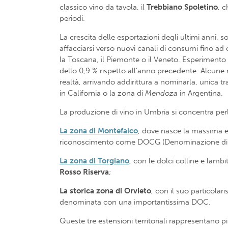
classico vino da tavola, il
Trebbiano
Spoletino
, c
periodi.
La crescita delle esportazioni degli ultimi anni,
affacciarsi verso nuovi canali di consumi fino ad o
la Toscana, il Piemonte o il Veneto. Esperimento p
dello 0,9 % rispetto all’anno precedente. Alcune ri
realtà, arrivando addirittura a nominarla, unica tr
in California o la zona di
Mendoza
in Argentina.
La produzione di vino in Umbria si concentra perlo
La zona di Montefalco
, dove nasce la massima es
riconoscimento come DOCG (Denominazione di Or
La zona di Torgiano
, con le dolci colline e lamb
Rosso Riserva
;
La storica zona di Orvieto
, con il suo particola
denominata con una importantissima DOC.
Queste tre estensioni territoriali rappresentano p