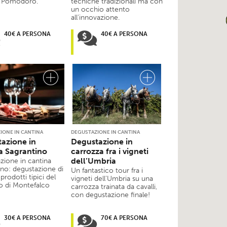
o Pomodoro.
tecniche tradizionali ma con
un occhio attento
all’innovazione.
40€ A PERSONA
40€ A PERSONA
IONE IN CANTINA
DEGUSTAZIONE IN CANTINA
azione in
Degustazione in
a Sagrantino
carrozza fra i vigneti
dell’Umbria
zione in cantina
ino: degustazione di
Un fantastico tour fra i
 prodotti tipici del
vigneti dell’Umbria su una
io di Montefalco
carrozza trainata da cavalli,
con degustazione finale!
30€ A PERSONA
70€ A PERSONA