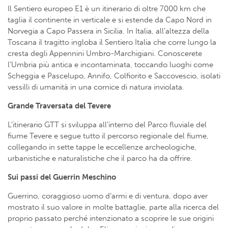
Il Sentiero europeo E1 è un itinerario di oltre 7000 km che
taglia il continente in verticale e si estende da Capo Nord in
Norvegia a Capo Passera in Sicilia. In Italia, all’altezza della
Toscana il tragitto ingloba il Sentiero Italia che corre lungo la
cresta degli Appennini Umbro-Marchigiani. Conoscerete
l’Umbria più antica e incontaminata, toccando luoghi come
Scheggia e Pascelupo, Annifo, Colfiorito e Saccovescio, isolati
vessilli di umanità in una cornice di natura inviolata.
Grande Traversata del Tevere
L’itinerario GTT si sviluppa all’interno del Parco fluviale del
fiume Tevere e segue tutto il percorso regionale del fiume,
collegando in sette tappe le eccellenze archeologiche,
urbanistiche e naturalistiche che il parco ha da offrire.
Sui passi del Guerrin Meschino
Guerrino, coraggioso uomo d’armi e di ventura, dopo aver
mostrato il suo valore in molte battaglie, parte alla ricerca del
proprio passato perché intenzionato a scoprire le sue origini