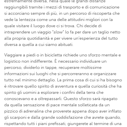
estremamente diversa, nella quale le grandi distanze
raggiungibili tramite i mezzi di trasporto e di comunicazione
si accorciano sempre di più, in un percorso di riscoperta che
vede la lentezza come una delle attitudini migliori con la
quale visitare il luogo dove ci si trova. Chi decide di
intraprendere un viaggio “
slow
” lo fa per dare un taglio netto
alla propria quotidianità e per vivere un’esperienza del tutto
diversa a quella a cui siamo abituati.
Viaggiare a piedi o in bicicletta richiede uno sforzo mentale e
logistico non indifferente. È necessario individuare un
percorso, dividerlo in tappe, recuperare moltissime
informazioni sui luoghi che si percorreranno e organizzare
tutto nel minimo dettaglio. La prima cosa di cui si ha bisogno
è ritrovare quello spirito di avventura e quella curiosità che ha
spinto gli uomini a esplorare i confini della terra che
conoscevano e a oltrepassarli. Questo sforzo sarà ripagato
da quella sensazione di pace mentale solleticata da un
pizzico di adrenalina che proverete appena dopo aver infilato
gli scarponi e dalla grande soddisfazione che avrete quando,
rispettando tutti i piani prefissati, giungerete al termine di una