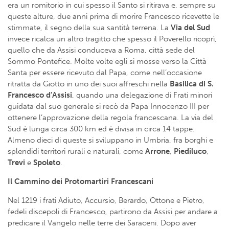
era un romitorio in cui spesso il Santo si ritirava e, sempre su
queste alture, due anni prima di morire Francesco ricevette le
stimmate, il segno della sua santità terrena. La
Via del Sud
invece ricalca un altro tragitto che spesso il Poverello ricoprì,
quello che da Assisi conduceva a Roma, città sede del
Sommo Pontefice. Molte volte egli si mosse verso la Città
Santa per essere ricevuto dal Papa, come nell’occasione
ritratta da Giotto in uno dei suoi affreschi nella
Basilica di S.
Francesco d’Assisi
, quando una delegazione di Frati minori
guidata dal suo generale si recò da Papa Innocenzo III per
ottenere l’approvazione della regola francescana. La via del
Sud è lunga circa 300 km ed è divisa in circa 14 tappe.
Almeno dieci di queste si sviluppano in Umbria, fra borghi e
splendidi territori rurali e naturali, come
Arrone
,
Piediluco
,
Trevi
e
Spoleto
.
Il Cammino dei Protomartiri Francescani
Nel 1219 i frati Adiuto, Accursio, Berardo, Ottone e Pietro,
fedeli discepoli di Francesco, partirono da Assisi per andare a
predicare il Vangelo nelle terre dei Saraceni. Dopo aver