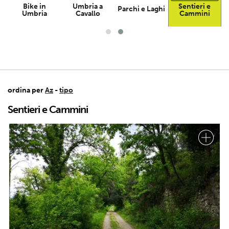
Bike in
Umbria a
Sentieri e
Parchi e Laghi
Umbria
Cavallo
Cammini
ordina per
Az
-
tipo
Sentieri e Cammini