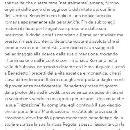
spiritualità che questa terra “naturalmente” emana, furono
originari delle zone che oggi sono delimitate dal confine
dell’Umbria. Benedetto era figlio di una nobile famiglia
romana appartenente alla
gens Anicia
. Fin da subito egli
maturò il rifiuto per le agiatezze procurate dalla sua
posizione. A dodici anni fu mandato a Roma per studiare ma
presto, rimase scontento della vita vuota e dissoluta che si
conduceva in quei contesti. Cominciò così un viaggio di
pellegrinaggio alla ricerca della sua dimensione, trovando
l’illuminazione dall’incontro con il monaco Romano nella
valle di Subiaco, non molto distante da Roma, il quale illustrò
a Benedetto i precetti della vita ascetica e monastica, che si
stava diffondendo in Italia in quegli anni, portata dagli eremiti
di provenienza mediorientale. Benedetto rimase folgorato
dalla profondità dell’incredibile esperienza e decise di ritirarsi
in solitudine vivendo in una grotta per tre anni. Una volta che
la sua “iniziazione” fu compiuta, egli continuò il suo viaggio
che lo portò fino a Montecassino, nell’attuale provincia di
Frosinone, dove fondò il primo monastero benedettino della
storia e scrisse la sua famosa Regola, spesso riassunta con la