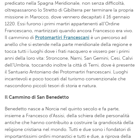
predicato nella Spagna Meridionale, non senza difficoltà,
oltrepassarono lo Stretto di Gibilterra per terminare la propria
missione in Marocco, dove vennero decapitati il 16 gennaio
1220. Essi furono i primi martiri appartenenti all’Ordine
Francescano, martirizzati quando ancora Francesco era vivo.
Il cammino di
Protomartiri Francescani
è un percorso ad
anello che si estende nella parte meridionale della regione e
tocca tutti i luoghi dove i frati nacquero e vissero per i primi
anni della loro vita: Stroncone, Narni, San Gemini, Cesi, Calvi
dell’Umbria, toccando inoltre la città di Terni, dove è presente
il Santuario Antoniano dei Protomartiri francescani. Luoghi
incantevoli e poco toccati dal turismo convenzionale che
nascondono piccoli tesori di storia e natura.
Il Cammino di San Benedetto
Benedetto nasce a Norcia nel quinto secolo e fa parte,
insieme a Francesco d’Assisi, della schiera delle personalità
antiche che hanno contribuito a costruire la grandiosità della
religione cristiana nel mondo. Tutti e due sono i fondatori di
importantissimi ordini monastici e tutti e due, a riprova della