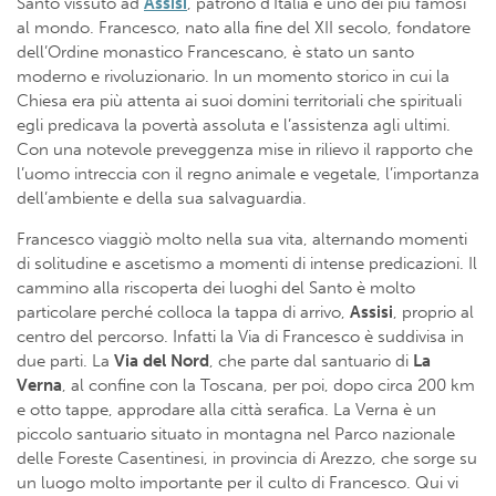
Santo vissuto ad
Assisi
, patrono d’Italia e uno dei più famosi
al mondo. Francesco, nato alla fine del XII secolo, fondatore
dell’Ordine monastico Francescano, è stato un santo
moderno e rivoluzionario. In un momento storico in cui la
Chiesa era più attenta ai suoi domini territoriali che spirituali
egli predicava la povertà assoluta e l’assistenza agli ultimi.
Con una notevole preveggenza mise in rilievo il rapporto che
l’uomo intreccia con il regno animale e vegetale, l’importanza
dell’ambiente e della sua salvaguardia.
Francesco viaggiò molto nella sua vita, alternando momenti
di solitudine e ascetismo a momenti di intense predicazioni. Il
cammino alla riscoperta dei luoghi del Santo è molto
particolare perché colloca la tappa di arrivo,
Assisi
, proprio al
centro del percorso. Infatti la Via di Francesco è suddivisa in
due parti. La
Via del Nord
, che parte dal santuario di
La
Verna
, al confine con la Toscana, per poi, dopo circa 200 km
e otto tappe, approdare alla città serafica. La Verna è un
piccolo santuario situato in montagna nel Parco nazionale
delle Foreste Casentinesi, in provincia di Arezzo, che sorge su
un luogo molto importante per il culto di Francesco. Qui vi