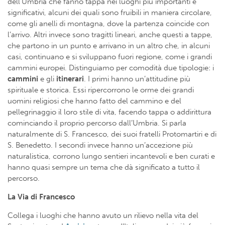
dell’Umbria che fanno tappa nei luoghi più importanti e
significativi, alcuni dei quali sono fruibili in maniera circolare,
come gli anelli di montagna, dove la partenza coincide con
l’arrivo. Altri invece sono tragitti lineari, anche questi a tappe,
che partono in un punto e arrivano in un altro che, in alcuni
casi, continuano e si sviluppano fuori regione, come i grandi
cammini europei. Distinguiamo per comodità due tipologie: i
cammini
e gli
itinerari
. I primi hanno un’attitudine più
spirituale e storica. Essi ripercorrono le orme dei grandi
uomini religiosi che hanno fatto del cammino e del
pellegrinaggio il loro stile di vita, facendo tappa o addirittura
cominciando il proprio percorso dall’Umbria. Si parla
naturalmente di S. Francesco, dei suoi fratelli Protomartiri e di
S. Benedetto. I secondi invece hanno un’accezione più
naturalistica, corrono lungo sentieri incantevoli e ben curati e
hanno quasi sempre un tema che dà significato a tutto il
percorso.
La Via di Francesco
Collega i luoghi che hanno avuto un rilievo nella vita del