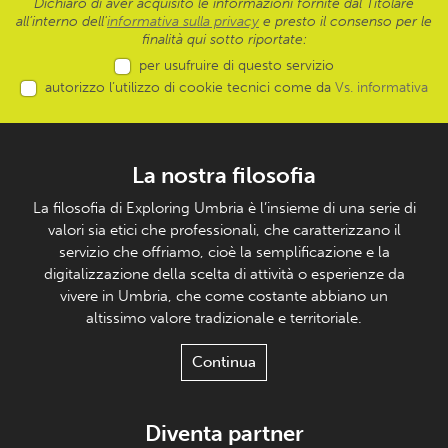
Dichiaro di aver acquisito le informazioni fornite dal Titolare
all’interno dell'
informativa sulla privacy
e presto il consenso per le
finalità qui sotto riportate:
per usufruire di questo servizio
autorizzo l’utilizzo di cookie tecnici come da
Vs. informativa
La nostra filosofia
La filosofia di Exploring Umbria è l’insieme di una serie di
valori sia etici che professionali, che caratterizzano il
servizio che offriamo, cioè la semplificazione e la
digitalizzazione della scelta di attività o esperienze da
vivere in Umbria, che come costante abbiano un
altissimo valore tradizionale e territoriale.
Continua
Diventa partner