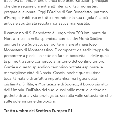
frase
ora et labora
, che elenca due delle istruzioni principali
che deve seguire chi entra all’interno di tali monasteri:
pregare e lavorare. Oggi l’Ordine di San Benedetto, patrono
d’Europa, è diffuso in tutto il mondo e la sua regola è la più
antica e strutturata regola monastica mai esistita.
Il cammino di S. Benedetto è lungo circa 300 km, parte da
Norcia, inserita nella splendida cornice dei Monti Sibillini,
giunge fino a Subiaco, per poi terminare al maestoso
Monastero di Montecassino. È composto da sedici tappe da
percorrere a piedi – o sette da fare in bicicletta – delle quali
le prime tre sono comprese all’interno del confine umbro.
Grazie a questo splendido cammino potrete esplorare le
meravigliose città di Norcia, Cascia, anche quest’ultima
località natale di un’altra importantissima figura della
cristianità, S. Rita, e Monteleone di Spoleto, il borgo più alto
dell’Umbria. Dall’alto dei suoi quasi mille metri di altitudine
godrete di una vista privilegiata, sia sulla valle sottostante che
sulle solenni cime dei Sibillini.
Tratto umbro del Sentiero Europeo E1