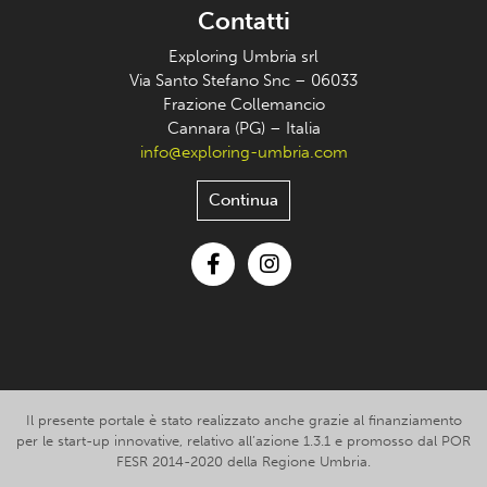
Contatti
Exploring Umbria srl
Via Santo Stefano Snc – 06033
Frazione Collemancio
Cannara (PG) – Italia
info@exploring-umbria.com
Continua
Facebook
Instagram
Il presente portale è stato realizzato anche grazie al finanziamento
per le start-up innovative, relativo all’azione 1.3.1 e promosso dal POR
FESR 2014-2020 della Regione Umbria.