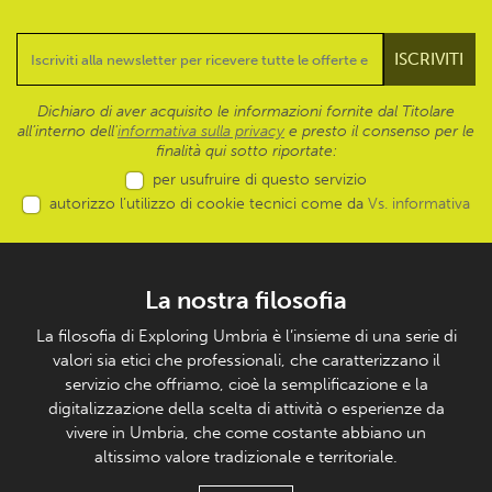
Dichiaro di aver acquisito le informazioni fornite dal Titolare
all’interno dell'
informativa sulla privacy
e presto il consenso per le
finalità qui sotto riportate:
per usufruire di questo servizio
autorizzo l’utilizzo di cookie tecnici come da
Vs. informativa
La nostra filosofia
La filosofia di Exploring Umbria è l’insieme di una serie di
valori sia etici che professionali, che caratterizzano il
servizio che offriamo, cioè la semplificazione e la
digitalizzazione della scelta di attività o esperienze da
vivere in Umbria, che come costante abbiano un
altissimo valore tradizionale e territoriale.