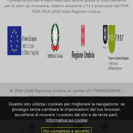
Il presente portale è stato realizzato anche grazie al finanziamento
per le start-up innovative, relativo all’azione 1.3.1 e promosso dal POR
FESR 2014-2020 della Regione Umbria.
© 2019-2026 Exploring Umbria srl, partita IVA IT03602120549 -
Informativa privacy
-
Informativa sui cookie
Questo sito utilizza i cookies per migliorare la navigazione: se
prosegui senza cambiare le impostazioni del tuo browser,
accetterai di ricevere i cookies dal sito e da terze parti.
Informativa sui cookie
Ho compreso e accetto