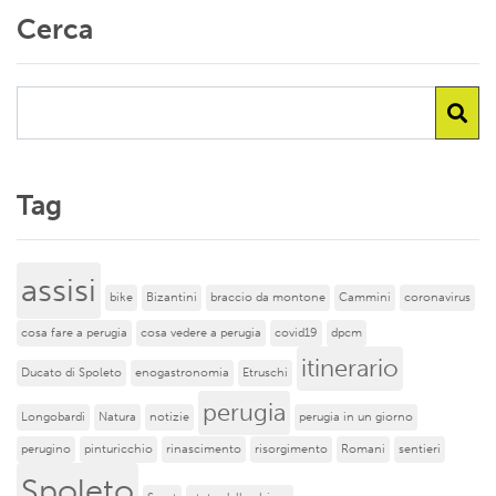
Cerca
Tag
assisi
bike
Bizantini
braccio da montone
Cammini
coronavirus
cosa fare a perugia
cosa vedere a perugia
covid19
dpcm
itinerario
Ducato di Spoleto
enogastronomia
Etruschi
perugia
Longobardi
Natura
notizie
perugia in un giorno
perugino
pinturicchio
rinascimento
risorgimento
Romani
sentieri
Spoleto