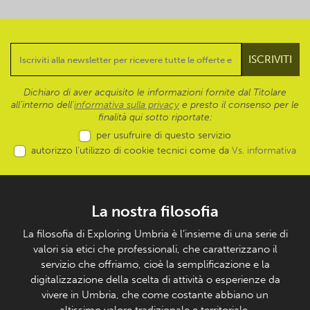
Dichiaro di aver acquisito le informazioni fornite dal Titolare
all’interno dell'
informativa sulla privacy
e presto il consenso per le
finalità qui sotto riportate:
per usufruire di questo servizio
autorizzo l’utilizzo di cookie tecnici come da
Vs. informativa
La nostra filosofia
La filosofia di Exploring Umbria è l’insieme di una serie di
valori sia etici che professionali, che caratterizzano il
servizio che offriamo, cioè la semplificazione e la
digitalizzazione della scelta di attività o esperienze da
vivere in Umbria, che come costante abbiano un