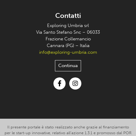
Contatti
Exploring Umbria srl
Via Santo Stefano Snc – 06033
Frazione Collemancio
Cannara (PG) – Italia
info@exploring-umbria.com
Continua
Facebook
Instagram
Il presente portale è stato realizzato anche grazie al finanziamento
per le start-up innovative, relativo all’azione 1.3.1 e promosso dal POR