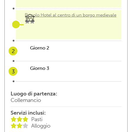
Piccolo Hotel al centro di un borgo medievale
Giorno 2
2
Colazione
Giorno 3
3
Colazione
Luogo di partenza:
10:00 - 13:30
Escursione a cavallo e
Collemancio
degustazione di birra o vino con light lunch di
prodotti tipici locali
Servizi inclusi:
Check out in tutta calma
Ingresso alla Spa dell'albergo
Pasti
Alloggio
Cena al ristorante