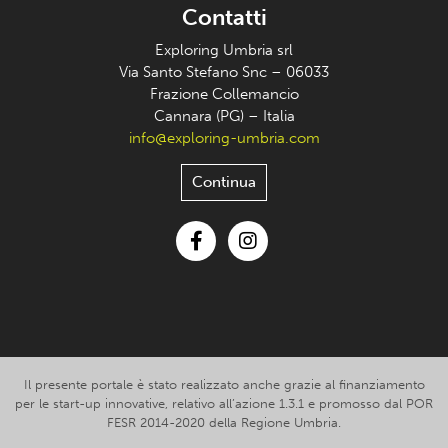
Contatti
Exploring Umbria srl
Via Santo Stefano Snc – 06033
Frazione Collemancio
Cannara (PG) – Italia
info@exploring-umbria.com
Continua
Facebook
Instagram
Il presente portale è stato realizzato anche grazie al finanziamento
per le start-up innovative, relativo all’azione 1.3.1 e promosso dal POR
FESR 2014-2020 della Regione Umbria.