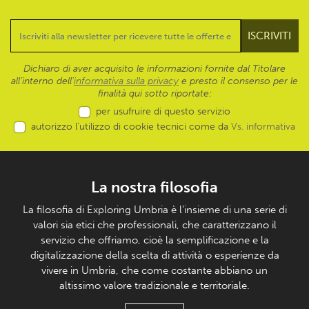
Dichiaro di aver acquisito le informazioni fornite dal Titolare
all’interno dell'
informativa sulla privacy
e presto il consenso per le
finalità qui sotto riportate:
per usufruire di questo servizio
autorizzo l’utilizzo di cookie tecnici come da
Vs. informativa
La nostra filosofia
La filosofia di Exploring Umbria è l’insieme di una serie di
valori sia etici che professionali, che caratterizzano il
servizio che offriamo, cioè la semplificazione e la
digitalizzazione della scelta di attività o esperienze da
vivere in Umbria, che come costante abbiano un
altissimo valore tradizionale e territoriale.