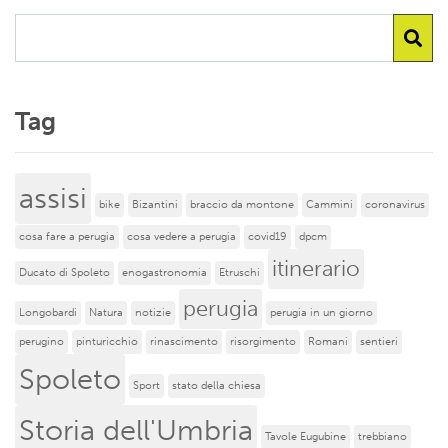
Tag
assisi
bike
Bizantini
braccio da montone
Cammini
coronavirus
cosa fare a perugia
cosa vedere a perugia
covid19
dpcm
itinerario
Ducato di Spoleto
enogastronomia
Etruschi
perugia
Longobardi
Natura
notizie
perugia in un giorno
perugino
pinturicchio
rinascimento
risorgimento
Romani
sentieri
Spoleto
Sport
stato della chiesa
Storia dell'Umbria
Tavole Eugubine
trebbiano