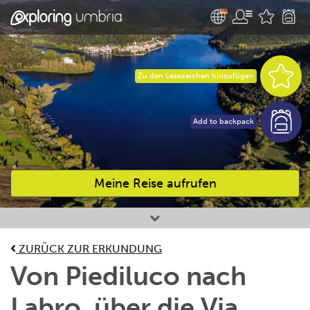
Zu den Lesezeichen hinzufügen
Add to backpack
Meine Reise aufrufen
Bevorzugte Aktivitäten
ZURÜCK ZUR ERKUNDUNG
Von Piediluco nach
Labro, über die Via