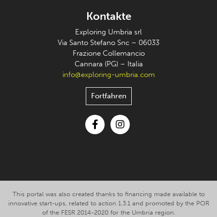
Kontakte
Exploring Umbria srl
Via Santo Stefano Snc – 06033
Frazione Collemancio
Cannara (PG) – Italia
info@exploring-umbria.com
Fortfahren
Facebook
Instagram
This portal was also created thanks to financing made available to
innovative start-ups, related to action 1.3.1 and promoted by the POR
of the FESR 2014-2020 for the Umbria region.