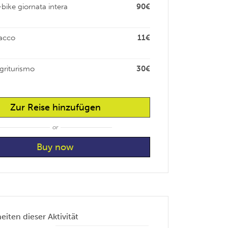
bike giornata intera
90€
sacco
11€
griturismo
30€
Zur Reise hinzufügen
or
iten dieser Aktivität