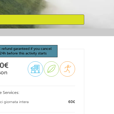
l refund garanteed if you cancel
24h before this activity starts
90€
son
e Services:
ci giornata intera
60€