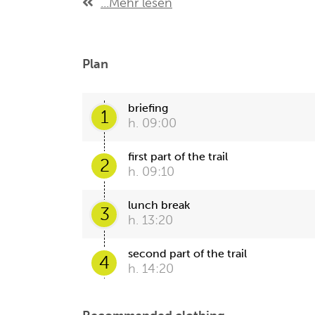
...Mehr lesen
Plan
briefing
1
h. 09:00
first part of the trail
2
h. 09:10
lunch break
3
h. 13:20
second part of the trail
4
h. 14:20