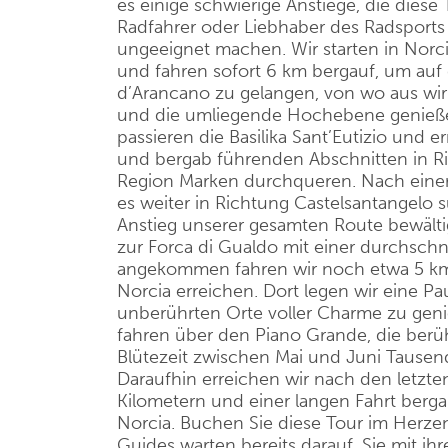
es einige schwierige Anstiege, die diese
Radfahrer oder Liebhaber des Radsports 
ungeeignet machen. Wir starten in Norci
und fahren sofort 6 km bergauf, um auf
d’Arancano zu gelangen, von wo aus wir 
und die umliegende Hochebene genießen
passieren die Basilika Sant’Eutizio und 
und bergab führenden Abschnitten in Ri
Region Marken durchqueren. Nach einer
es weiter in Richtung Castelsantangelo s
Anstieg unserer gesamten Route bewält
zur Forca di Gualdo mit einer durchschn
angekommen fahren wir noch etwa 5 km we
Norcia erreichen. Dort legen wir eine P
unberührten Orte voller Charme zu geni
fahren über den Piano Grande, die berü
Blütezeit zwischen Mai und Juni Tausend
Daraufhin erreichen wir nach den letzte
Kilometern und einer langen Fahrt berg
Norcia. Buchen Sie diese Tour im Herzen 
Guides warten bereits darauf, Sie mit ihr