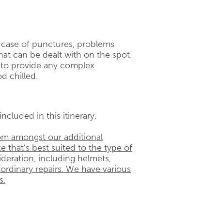
n case of punctures, problems
hat can be dealt with on the spot.
d to provide any complex
d chilled.
ncluded in this itinerary.
om amongst our additional
e that’s best suited to the type of
ideration, including helmets,
 ordinary repairs. We have various
s.