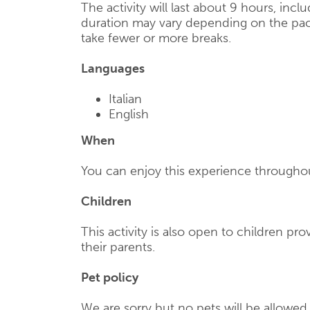
The activity will last about 9 hours, inc
duration may vary depending on the pac
take fewer or more breaks.
Languages
Italian
English
When
You can enjoy this experience throughou
Children
This activity is also open to children p
their parents.
Pet policy
We are sorry but no pets will be allowe