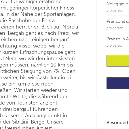
 Tour für weniger erfahrene
Noleggio e-
mit geringer körperlicher Finess
pro person
a, in der Nähe der Sportanlagen,
 die Passhöhe der Forca
Pranzo al 
einen herrlichen Blick auf Norcia
pro person
. Bergab geht es nach Preci, wir
erreichen nach einigen bergauf
Pranzo in A
chtung Visso, wobei wir die
pro person
 kurzen Erfrischungspause geht
ul Nera, wo wir den intensivsten
igen müssen, nämlich 10 km bis
ittlichen Steigung von 7%. Oben
iter, bis wir Castelluccio di
ause ein, um diese noch
eßen. Wir starten wieder und
hmte Weite, die während der
e von Touristen anzieht.
n drei bergauf führenden
ab unseren Ausgangspunkt in
der Sibillini-Berge. Unsere
Besonderhe
er freundlichen Art auf