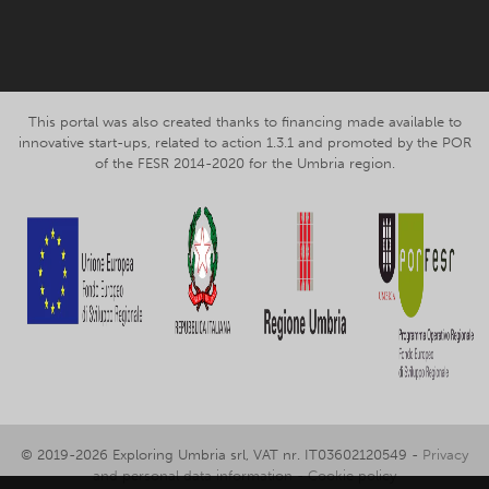
This portal was also created thanks to financing made available to
innovative start-ups, related to action 1.3.1 and promoted by the POR
of the FESR 2014-2020 for the Umbria region.
© 2019-2026 Exploring Umbria srl, VAT nr. IT03602120549 -
Privacy
and personal data information
-
Cookie policy