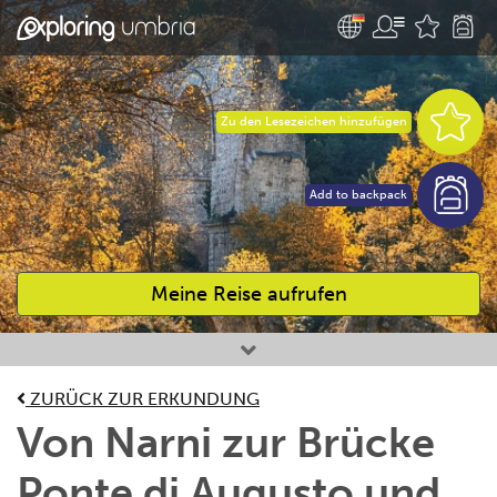
Zu den Lesezeichen hinzufügen
Add to backpack
Meine Reise aufrufen
Bevorzugte Aktivitäten
ZURÜCK ZUR ERKUNDUNG
Von Narni zur Brücke
Ponte di Augusto und