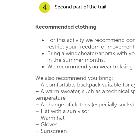
4
Second part of the trail
Recommended clothing
For this activity we recommend com
restrict your freedom of movement
Bring a windcheater/anorak with you,
in the summer months.
We recommend you wear trekking 
We also recommend you bring:
– A comfortable backpack suitable for c
– A warm sweater, such as a technical sp
temperature
– A change of clothes (especially socks)
– Hat with a sun visor
– Warm hat
– Gloves
– Sunscreen.