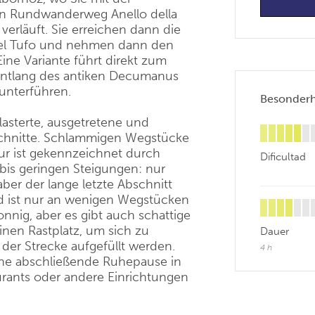
n Rundwanderweg Anello della
verläuft. Sie erreichen dann die
del Tufo und nehmen dann den
e Variante führt direkt zum
entlang des antiken Decumanus
unterführen.
Besonderhe
lasterte, ausgetretene und
schnitte. Schlammigen Wegstücke
ur ist gekennzeichnet durch
Dificultad
 bis geringen Steigungen: nur
aber der lange letzte Abschnitt
ind ist nur an wenigen Wegstücken
onnig, aber es gibt auch schattige
inen Rastplatz, um sich zu
Dauer
 der Strecke aufgefüllt werden.
4 h
ne abschließende Ruhepause in
aurants oder andere Einrichtungen