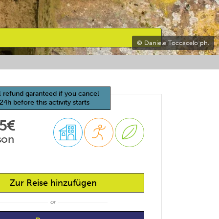
© Daniele Toccacelo ph.
l refund garanteed if you cancel
24h before this activity starts
85€
son
Zur Reise hinzufügen
or