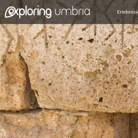
Erlebniss