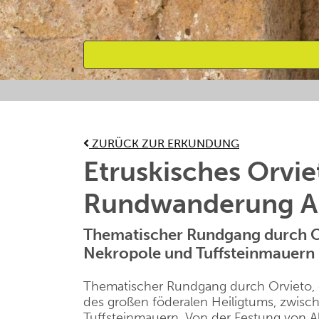
Bevorzugte Aktivitäten
ZURÜCK ZUR ERKUNDUNG
Etruskisches Orvi
Rundwanderung An
Thematischer Rundgang durch O
Nekropole und Tuffsteinmauern
Thematischer Rundgang durch Orvieto, 
des großen föderalen Heiligtums, zwis
Tuffsteinmauern. Von der Festung von A