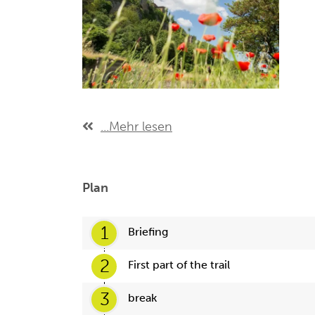
...Mehr lesen
Plan
1
Briefing
2
First part of the trail
3
break