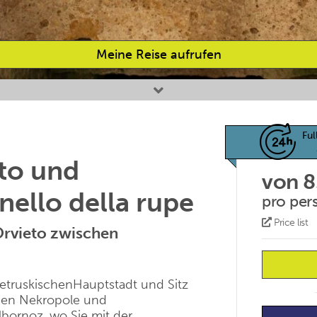
Meine Reise aufrufen
Ful
eto und
von 
ello della rupe
pro per
Price list
rvieto zwischen
etruskischenHauptstadt und Sitz
chen Nekropole und
lbornoz, wo Sie mit der