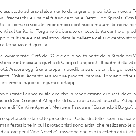
one assistette ad uno sfaldamento delle grandi proprietà terriere, a
 Bracceschi, e una del futuro cardinale Pietro Ugo Spinola. Con l’U
nta, lo scenario sociale-economico continuò a mutare. Si indirizzò
nti sul territorio, Torgiano è divenuto un eccellente centro di pro
olo culturale e naturalistico, data la bellezza del suo centro stor
alternativo e di qualità.
hé, ovviamente, Città dell’Olio e del Vino, fa parte della Strada dei
ia è intrecciata a quella di Giorgio Lungarotti. Il padre della vit
otti. Ancora oggi è una tappa imperdibile se si visita il borgo, così
rotti Onlus. Accanto ai suoi due prodotti cardine, Torgiano offre squ
a, insieme a zuppe di legumi e ortaggi.
o durante l’anno; inutile dire che la maggioranza di questi deve la 
chi di San Giorgio, il 23 aprile, di buon auspicio al raccolto. Ad apr
asione di “Cantine Aperte”. Mentre a Pasqua a “Gustando il Borgo”
i e spettacoli, e la notte precedente “Calici di Stelle”, con musica e 
manifestazione in cui i protagonisti sono artisti che realizzano le pr
d’autore per il Vino Novello”, rassegna che ospita celebri artisti c