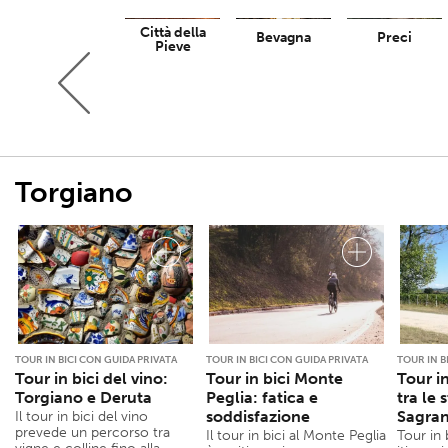
Città della
Trevi
Bevagna
Preci
Pieve
Torgiano
TOUR IN BICI CON GUIDA PRIVATA
TOUR IN BICI CON GUIDA PRIVATA
TOUR IN B
Tour in bici del vino:
Tour in bici Monte
Tour i
Torgiano e Deruta
Peglia: fatica e
tra le 
soddisfazione
Sagran
Il tour in bici del vino
prevede un percorso tra
Il tour in bici al Monte Peglia
Tour in 