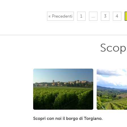
« Precedenti
1
…
3
4
Scopr
Scopri con noi il borgo di Torgiano.