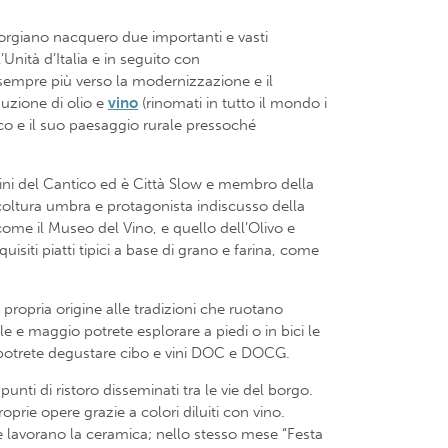
 Torgiano nacquero due importanti e vasti
nità d’Italia e in seguito con
 sempre più verso la modernizzazione e il
duzione di olio e
vino
(rinomati in tutto il mondo i
ico e il suo paesaggio rurale pressoché
 Vini del Cantico ed è Città Slow e membro della
icoltura umbra e protagonista indiscusso della
 come il Museo del Vino, e quello dell’Olivo e
isiti piatti tipici a base di grano e farina, come
propria origine alle tradizioni che ruotano
ile e maggio potrete esplorare a piedi o in bici le
, potrete degustare cibo e vini DOC e DOCG.
punti di ristoro disseminati tra le vie del borgo.
oprie opere grazie a colori diluiti con vino.
he lavorano la ceramica; nello stesso mese “Festa