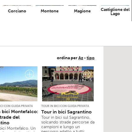
Castiglione del
Corciano
Montone
Magione
Lago
ordina per
Az
-
tipo
ICI CON GUIDA PRIVATA
TOUR IN BICI CON GUIDA PRIVATA
n bici Montefalco:
Tour in bici Sagrantino
strade del
Tour in bici sul Sagrantino,
solcando strade percorse da
tino
campioni e lungo un
bici Montefalco. Un
percorso adatto a tutti: