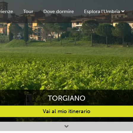
rienze
Tour
Dove dormire
Esplora l’Umbria
TORGIANO
Vai al mio itinerario