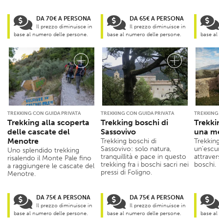
DA 70€ A PERSONA
DA 65€ A PERSONA
Il prezzo diminuisce in
Il prezzo diminuisce in
base al numero delle persone.
base al numero delle persone.
base al
TREKKING CON GUIDA PRIVATA
TREKKING CON GUIDA PRIVATA
TREKKING
Trekking alla scoperta
Trekking boschi di
Trekki
delle cascate del
Sassovivo
una me
Menotre
Trekking boschi di
Trekkin
Sassovivo: solo natura,
un’escu
Uno splendido trekking
tranquillità e pace in questo
attraver
risalendo il Monte Pale fino
trekking fra i boschi sacri nei
boschi.
a raggiungere le cascate del
pressi di Foligno.
Menotre.
DA 75€ A PERSONA
DA 75€ A PERSONA
Il prezzo diminuisce in
Il prezzo diminuisce in
base al numero delle persone.
base al numero delle persone.
base al