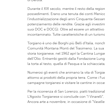
Durante il XIX secolo, mentre il resto della regi
possedimenti. Erano una tenuta dei conti Meniconi
l’industrializzazione degli anni Cinquanta-Sessa
potenziamento delle rendite. Grazie agli investime
suoi DOC e DOCG). Oltre ad essere un attrattivo p
incontaminato. Tutte caratteristiche di un turismo 
Torgiano è uno dei Borghi più Belli d’Italia, nonc
Comunità Montana Monti del Trasimeno. La sua stor
storia torgianese, nel 1962 aprì la Cantina Lungar
dell’Olio. Entrambi gestiti dalla Fondazione Lunga
la torta al testo, quella di Pasqua e la schiacciat
Numerosi gli eventi che animano la vita di Torgian
attorno ai prodotti della propria terra. Come i Fuo
campagne torgianesi e visitare le cantine in occ
Per la ricorrenza di San Lorenzo, piatti tradizional
L’Agosto Torgianese si conclude con “I Vinarelli”, 
Ancora arte a novembre, in occasione di “Vaselle 