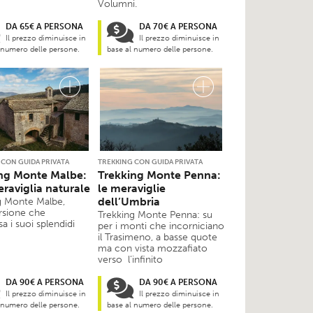
Volumni.
DA 65€ A PERSONA
DA 70€ A PERSONA
Il prezzo diminuisce in
Il prezzo diminuisce in
 numero delle persone.
base al numero delle persone.
 CON GUIDA PRIVATA
TREKKING CON GUIDA PRIVATA
ng Monte Malbe:
Trekking Monte Penna:
raviglia naturale
le meraviglie
dell’Umbria
g Monte Malbe,
rsione che
Trekking Monte Penna: su
sa i suoi splendidi
per i monti che incorniciano
il Trasimeno, a basse quote
ma con vista mozzafiato
verso l’infinito
DA 90€ A PERSONA
DA 90€ A PERSONA
Il prezzo diminuisce in
Il prezzo diminuisce in
 numero delle persone.
base al numero delle persone.