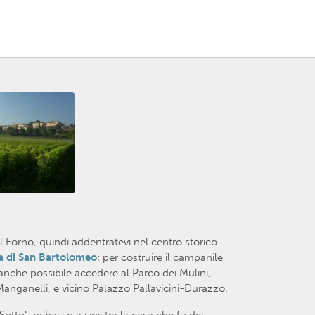
el Forno, quindi addentratevi nel centro storico
a di San Bartolomeo
; per costruire il campanile
 anche possibile accedere al Parco dei Mulini,
Manganelli, e vicino Palazzo Pallavicini-Durazzo.
otto”; in basso a sinistra la casa che fu dei