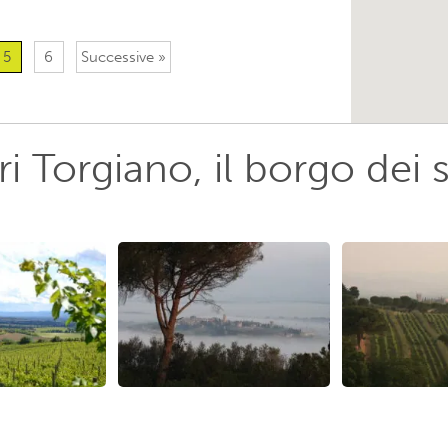
5
6
Successive »
i Torgiano, il borgo dei 