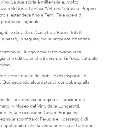
l vino. La sua storia è millenaria e, molto
nza a Bettona, l’antica “Vettona” etrusca. Proprio
ro si estendeva fino a Terni. Tale opera di
 produzioni agricole.
abile da Città di Castello a Roma. Infatti
e passò, in seguito, tra le proprietà bizantine.
ificarono sul luogo dove si trovavano resti
gia che edificò anche il
castrum Grifonis,
l’attuale
ascio.
erne, come quelle dei nobili e dei raspanti. In
. Qui, secondo alcuni storici, conobbe quella
dell’aristocrazia perugina si stabilirono a
ormato in Museo del Vino dalla Lungarotti.
ino. In tale occasione Cesare Borgia era
gnò la sconfitta di Perugia e il passaggio di
iodo napoleonico, che la vedrà annessa al Cantone