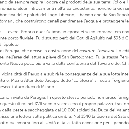
giano da sempre respira l’odore dei prodotti della sua terra: l’olio e i
moniano alcuni ritrovamenti nell’area circostante, nonché la vicina
 bonifica delle paludi del Lago Tiberino; il bacino che da San Sepolc
 Romani, che costruirono canali per drenare l’acqua e proteggere le
il Tevere. Proprio quest’ultimo, in epoca etrusco-romana, era navig
porto fluviale. Fu distrutto però dai Goti di Agilulfo nel 595 d.C. 
di Spoleto.
di Perugia, che decise la costruzione del
castrum Torsciani
. Lo ed
 nell’area dell’attuale pieve di San Bartolomeo. Fu la stessa Peru
 Ponte Nuovo poco più a valle della confluenza del Tevere e del Chi
lla vicina città di Perugia e subirà le conseguenze delle sue lotte int
lizie, Muzio Attendolo Jacopo detto “Lo Sforza” si recò a Torgiano
cesco, futuro duca di Milano.
rio inviato da Perugia. In questo stesso periodo numerose famiglie 
o questi ultimi nel XVII secolo vi eressero il proprio palazzo, trasf
dalla peste e saccheggiata dai 10.000 soldati del Duca del Valent
se una lettera sulla politica umbra. Nel 1540 la Guerra del Sale se
sotto cui rimarrà fino all’Unità d’Italia, fatta eccezione per il per