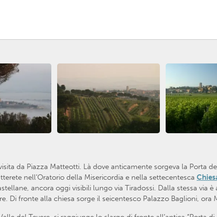
a visita da Piazza Matteotti. Là dove anticamente sorgeva la Porta d
terete nell’Oratorio della Misericordia e nella settecentesca
Chies
ellane, ancora oggi visibili lungo via Tiradossi. Dalla stessa via è
e. Di fronte alla chiesa sorge il seicentesco Palazzo Baglioni, ora 
e del Tevere, si raggiunge lo slargo di fronte all’antica “Porta di S