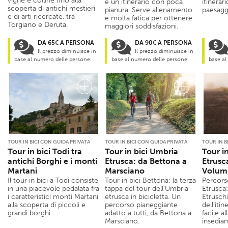
vigne e colline fino alla
è un itinerario con poca
itinerari
scoperta di antichi mestieri
pianura. Serve allenamento
paesagg
e di arti ricercate, tra
e molta fatica per ottenere
Torgiano e Deruta.
maggiori soddisfazioni.
DA 65€ A PERSONA
DA 90€ A PERSONA
Il prezzo diminuisce in
Il prezzo diminuisce in
base al numero delle persone.
base al numero delle persone.
base al
TOUR IN BICI CON GUIDA PRIVATA
TOUR IN BICI CON GUIDA PRIVATA
TOUR IN B
Tour in bici Todi tra
Tour in bici Umbria
Tour i
antichi Borghi e i monti
Etrusca: da Bettona a
Etrusc
Martani
Marsciano
Volumn
Il tour in bici a Todi consiste
Tour in bici Bettona: la terza
Percors
in una piacevole pedalata fra
tappa del tour dell’Umbria
Etrusca:
i caratteristici monti Martani
etrusca in bicicletta. Un
Etrusch
alla scoperta di piccoli e
percorso pianeggiante
dell’iti
grandi borghi.
adatto a tutti, da Bettona a
facile a
Marsciano.
insediam