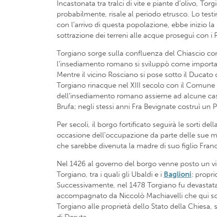
Incastonata tra tralci di vite e piante d’olivo, Tor
probabilmente, risale al periodo etrusco. Lo testi
con l’arrivo di questa popolazione, ebbe inizio la
sottrazione dei terreni alle acque proseguì con i
Torgiano sorge sulla confluenza del Chiascio con 
l’insediamento romano si sviluppò come importante 
Mentre il vicino Rosciano si pose sotto il Ducato 
Torgiano rinacque nel XIII secolo con il Comune 
dell’insediamento romano assieme ad alcune case,
Brufa; negli stessi anni Fra Bevignate costruì un
Per secoli, il borgo fortificato seguirà le sorti de
occasione dell’occupazione da parte delle sue mi
che sarebbe divenuta la madre di suo figlio Fran
Nel 1426 al governo del borgo venne posto un vica
Torgiano, tra i quali gli Ubaldi e i
Baglioni
: propri
Successivamente, nel 1478 Torgiano fu devastata 
accompagnato da Niccolò Machiavelli che qui scris
Torgiano alle proprietà dello Stato della Chiesa, 
di Deruta.