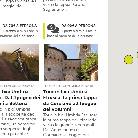
o lungo i vigneti e i
verso la tappa “Crono
i magici del
Sagrantino”.
DA 70€ A PERSONA
DA 90€ A PERSONA
Il prezzo diminuisce in
Il prezzo diminuisce in
 numero delle persone.
base al numero delle persone.
ICI CON GUIDA PRIVATA
TOUR IN BICI CON GUIDA PRIVATA
n bici Umbria
Tour in bici Umbria
a: Dall’Ipogeo dei
Etrusca: la prima tappa
i a Bettona
da Corciano all’Ipogeo
dei Volumni
o in bici Umbria
 alla scoperta degli
Tour in bici Umbria Etrusca:
i. La seconda tappa
la prima tappa dell’itinerario
nerario, un percorso
verso la grande Necropoli.
lla scoperta degli
Dall’Antiquarium di
enti più antichi
Corciano all’Ipogeo dei