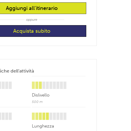
Aggiungi all'itinerario
oppure
iche dell'attività
Dislivello
500 m
Lunghezza