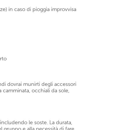
lze) in caso di pioggia improvvisa
rto
di dovrai munirti degli accessori
 camminata, occhiali da sole,
, includendo le soste. La durata,
el gruppo e alla necessità di fare