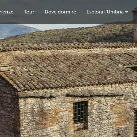
rienze
Tour
Dove dormire
Esplora l’Umbria