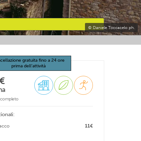
© Daniele Toccacelo ph.
cellazione gratuita fino a 24 ore
prima dell'attività
€
na
o completo
ionali:
sacco
11€