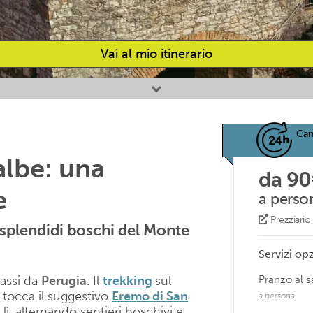
Vai al mio itinerario
Can
lbe: una
da 90
e
a perso
Prezziari
 splendidi boschi del Monte
Servizi opz
assi da
Perugia
. Il
trekking
sul
Pranzo al 
 tocca il suggestivo
Eremo di San
a persona
 lì, alternando sentieri boschivi e