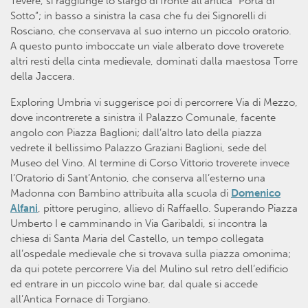
Tevere, si raggiunge lo slargo di fronte all’antica “Porta di
Sotto”; in basso a sinistra la casa che fu dei Signorelli di
Rosciano, che conservava al suo interno un piccolo oratorio.
A questo punto imboccate un viale alberato dove troverete
altri resti della cinta medievale, dominati dalla maestosa Torre
della Jaccera.
Exploring Umbria vi suggerisce poi di percorrere Via di Mezzo,
dove incontrerete a sinistra il Palazzo Comunale, facente
angolo con Piazza Baglioni; dall’altro lato della piazza
vedrete il bellissimo Palazzo Graziani Baglioni, sede del
Museo del Vino. Al termine di Corso Vittorio troverete invece
l’Oratorio di Sant’Antonio, che conserva all’esterno una
Madonna con Bambino attribuita alla scuola di
Domenico
Alfani
, pittore perugino, allievo di Raffaello. Superando Piazza
Umberto I e camminando in Via Garibaldi, si incontra la
chiesa di Santa Maria del Castello, un tempo collegata
all’ospedale medievale che si trovava sulla piazza omonima;
da qui potete percorrere Via del Mulino sul retro dell’edificio
ed entrare in un piccolo wine bar, dal quale si accede
all’Antica Fornace di Torgiano.