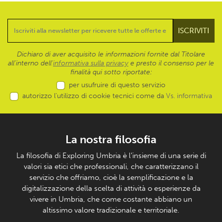
Dichiaro di aver acquisito le informazioni fornite dal Titolare
all’interno dell'
informativa sulla privacy
e presto il consenso per le
finalità qui sotto riportate:
per usufruire di questo servizio
autorizzo l’utilizzo di cookie tecnici come da
Vs. informativa
La nostra filosofia
La filosofia di Exploring Umbria è l’insieme di una serie di
valori sia etici che professionali, che caratterizzano il
servizio che offriamo, cioè la semplificazione e la
digitalizzazione della scelta di attività o esperienze da
vivere in Umbria, che come costante abbiano un
altissimo valore tradizionale e territoriale.