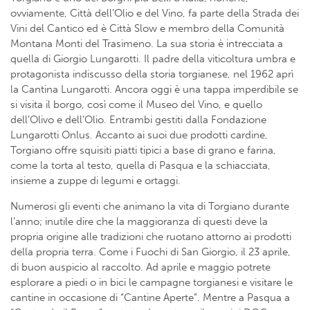
ovviamente, Città dell’Olio e del Vino, fa parte della Strada dei
Vini del Cantico ed è Città Slow e membro della Comunità
Montana Monti del Trasimeno. La sua storia è intrecciata a
quella di Giorgio Lungarotti. Il padre della viticoltura umbra e
protagonista indiscusso della storia torgianese, nel 1962 aprì
la Cantina Lungarotti. Ancora oggi è una tappa imperdibile se
si visita il borgo, così come il Museo del Vino, e quello
dell’Olivo e dell’Olio. Entrambi gestiti dalla Fondazione
Lungarotti Onlus. Accanto ai suoi due prodotti cardine,
Torgiano offre squisiti piatti tipici a base di grano e farina,
come la torta al testo, quella di Pasqua e la schiacciata,
insieme a zuppe di legumi e ortaggi.
Numerosi gli eventi che animano la vita di Torgiano durante
l’anno; inutile dire che la maggioranza di questi deve la
propria origine alle tradizioni che ruotano attorno ai prodotti
della propria terra. Come i Fuochi di San Giorgio, il 23 aprile,
di buon auspicio al raccolto. Ad aprile e maggio potrete
esplorare a piedi o in bici le campagne torgianesi e visitare le
cantine in occasione di “Cantine Aperte”. Mentre a Pasqua a