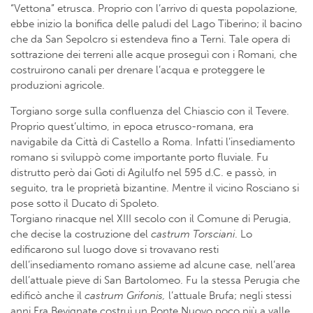
“Vettona” etrusca. Proprio con l’arrivo di questa popolazione,
ebbe inizio la bonifica delle paludi del Lago Tiberino; il bacino
che da San Sepolcro si estendeva fino a Terni. Tale opera di
sottrazione dei terreni alle acque proseguì con i Romani, che
costruirono canali per drenare l’acqua e proteggere le
produzioni agricole.
Torgiano sorge sulla confluenza del Chiascio con il Tevere.
Proprio quest’ultimo, in epoca etrusco-romana, era
navigabile da Città di Castello a Roma. Infatti l’insediamento
romano si sviluppò come importante porto fluviale. Fu
distrutto però dai Goti di Agilulfo nel 595 d.C. e passò, in
seguito, tra le proprietà bizantine. Mentre il vicino Rosciano si
pose sotto il Ducato di Spoleto.
Torgiano rinacque nel XIII secolo con il Comune di Perugia,
che decise la costruzione del
castrum Torsciani
. Lo
edificarono sul luogo dove si trovavano resti
dell’insediamento romano assieme ad alcune case, nell’area
dell’attuale pieve di San Bartolomeo. Fu la stessa Perugia che
edificò anche il
castrum Grifonis,
l’attuale Brufa; negli stessi
anni Fra Bevignate costruì un Ponte Nuovo poco più a valle