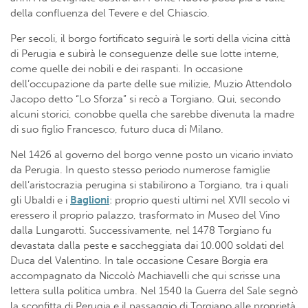
della confluenza del Tevere e del Chiascio.
Per secoli, il borgo fortificato seguirà le sorti della vicina città
di Perugia e subirà le conseguenze delle sue lotte interne,
come quelle dei nobili e dei raspanti. In occasione
dell’occupazione da parte delle sue milizie, Muzio Attendolo
Jacopo detto “Lo Sforza” si recò a Torgiano. Qui, secondo
alcuni storici, conobbe quella che sarebbe divenuta la madre
di suo figlio Francesco, futuro duca di Milano.
Nel 1426 al governo del borgo venne posto un vicario inviato
da Perugia. In questo stesso periodo numerose famiglie
dell’aristocrazia perugina si stabilirono a Torgiano, tra i quali
gli Ubaldi e i
Baglioni
: proprio questi ultimi nel XVII secolo vi
eressero il proprio palazzo, trasformato in Museo del Vino
dalla Lungarotti. Successivamente, nel 1478 Torgiano fu
devastata dalla peste e saccheggiata dai 10.000 soldati del
Duca del Valentino. In tale occasione Cesare Borgia era
accompagnato da Niccolò Machiavelli che qui scrisse una
lettera sulla politica umbra. Nel 1540 la Guerra del Sale segnò
la sconfitta di Perugia e il passaggio di Torgiano alle proprietà