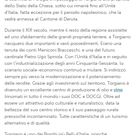
dello Stato della Chiesa, sotto cui rimarrà fino all’Unità
d’Italia, fatta eccezione per il periodo napoleonico, che la
vedrà annessa al Cantone di Deruta.
Durante il XIX secolo, mentre il resto della regione assistette
ad uno sfaldamento delle grandi proprietà terriere, a Torgiano
nacquero due importanti e vasti possedimenti. Erano una
tenuta dei conti Meniconi Bracceschi, e una del futuro
cardinale Pietro Ugo Spinola. Con l’Unità d’Italia e in seguito
con l’industrializzazione degli anni Cinquanta-Sessanta, lo
scenario sociale-economico continuò a mutare. Si indirizzò
sempre più verso la modernizzazione e il potenziamento
delle rendite. Grazie agli investimenti sul territorio, Torgiano è
divenuto un eccellente centro di produzione di olio e
vino
(rinomati in tutto il mondo i suoi DOC e DOCG). Oltre ad
essere un attrattivo polo culturale e naturalistico, data la
bellezza del suo centro storico e il suo paesaggio rurale
pressoché incontaminato. Tutte caratteristiche di un turismo
alternativo e di qualità.
Torgiano è uno dei Borghi più Belli d’Italia, nonché,