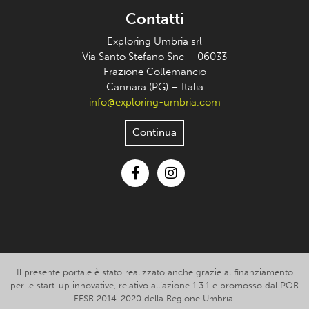
Contatti
Exploring Umbria srl
Via Santo Stefano Snc – 06033
Frazione Collemancio
Cannara (PG) – Italia
info@exploring-umbria.com
Continua
Facebook
Instagram
Il presente portale è stato realizzato anche grazie al finanziamento
per le start-up innovative, relativo all’azione 1.3.1 e promosso dal POR
FESR 2014-2020 della Regione Umbria.