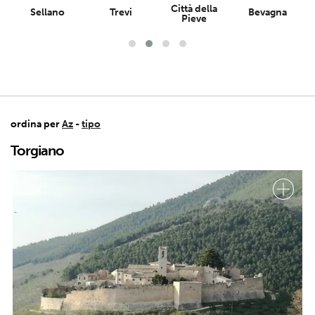
Città della
Sellano
Trevi
Bevagna
Pieve
ordina per
Az
-
tipo
Torgiano