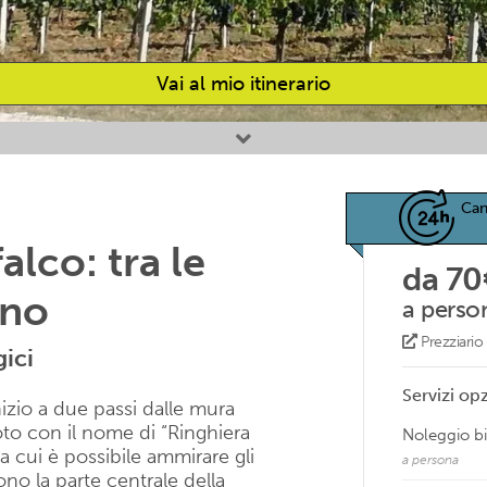
Vai al mio itinerario
Can
alco: tra le
da 70
ino
a perso
Prezziari
gici
Servizi opz
nizio a due passi dalle mura
to con il nome di “Ringhiera
Noleggio bi
a cui è possibile ammirare gli
a persona
no la parte centrale della