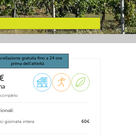
cellazione gratuita fino a 24 ore
prima dell'attività
€
na
o completo
ionali:
ci giornata intera
60€