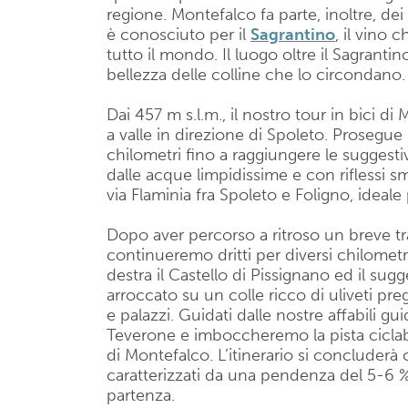
regione. Montefalco fa parte, inoltre, dei 
è conosciuto per il
Sagrantino
, il vino 
tutto il mondo. Il luogo oltre il Sagrantin
bellezza delle colline che lo circondano.
Dai 457 m s.l.m., il nostro tour in bici
a valle in direzione di Spoleto. Prosegue 
chilometri fino a raggiungere le suggesti
dalle acque limpidissime e con riflessi sm
via Flaminia fra Spoleto e Foligno, ideale 
Dopo aver percorso a ritroso un breve tra
continueremo dritti per diversi chilometri
destra il Castello di Pissignano ed il sugg
arroccato su un colle ricco di uliveti pre
e palazzi. Guidati dalle nostre affabili gu
Teverone e imboccheremo la pista ciclabi
di Montefalco. L’itinerario si concluderà 
caratterizzati da una pendenza del 5-6 %
partenza.