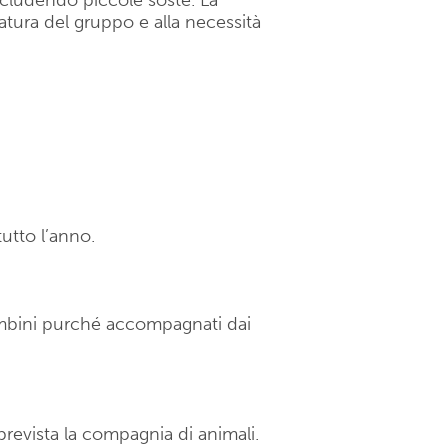
 includendo piccole soste. La
datura del gruppo e alla necessità
utto l’anno.
ambini purché accompagnati dai
prevista la compagnia di animali.