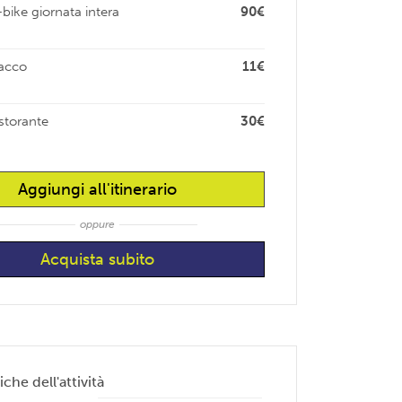
bike giornata intera
90€
sacco
11€
istorante
30€
Aggiungi all'itinerario
oppure
iche dell'attività