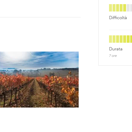
Difficoltà
Durata
7 ore