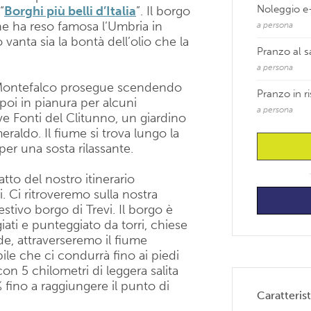
Noleggio e-
“
Borghi più belli d’Italia
”. Il borgo
che ha reso famosa l’Umbria in
a persona
o vanta sia la bontà dell’olio che la
Pranzo al 
a persona
 di Montefalco prosegue scendendo
Pranzo in r
poi in pianura per alcuni
a persona
ve Fonti del Clitunno, un giardino
eraldo. Il fiume si trova lungo la
per una sosta rilassante.
tto del nostro itinerario
. Ci ritroveremo sulla nostra
estivo borgo di Trevi. Il borgo è
giati e punteggiato da torri, chiese
ide, attraverseremo il fiume
le che ci condurrà fino ai piedi
con 5 chilometri di leggera salita
 fino a raggiungere il punto di
Caratterist