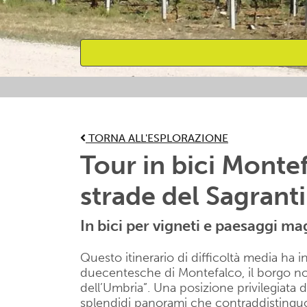
Attività preferite
TORNA ALL'ESPLORAZIONE
Tour in bici Montef
strade del Sagrant
In bici per vigneti e paesaggi ma
Questo itinerario di difficoltà media ha i
duecentesche di Montefalco, il borgo no
dell’Umbria”. Una posizione privilegiata d
splendidi panorami che contraddistinguo