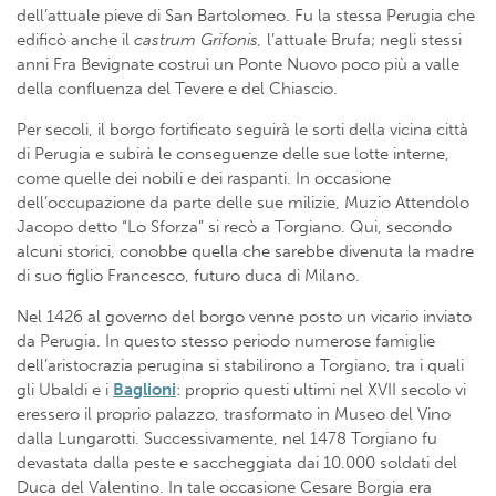
dell’attuale pieve di San Bartolomeo. Fu la stessa Perugia che
edificò anche il
castrum Grifonis,
l’attuale Brufa; negli stessi
anni Fra Bevignate costruì un Ponte Nuovo poco più a valle
della confluenza del Tevere e del Chiascio.
Per secoli, il borgo fortificato seguirà le sorti della vicina città
di Perugia e subirà le conseguenze delle sue lotte interne,
come quelle dei nobili e dei raspanti. In occasione
dell’occupazione da parte delle sue milizie, Muzio Attendolo
Jacopo detto “Lo Sforza” si recò a Torgiano. Qui, secondo
alcuni storici, conobbe quella che sarebbe divenuta la madre
di suo figlio Francesco, futuro duca di Milano.
Nel 1426 al governo del borgo venne posto un vicario inviato
da Perugia. In questo stesso periodo numerose famiglie
dell’aristocrazia perugina si stabilirono a Torgiano, tra i quali
gli Ubaldi e i
Baglioni
: proprio questi ultimi nel XVII secolo vi
eressero il proprio palazzo, trasformato in Museo del Vino
dalla Lungarotti. Successivamente, nel 1478 Torgiano fu
devastata dalla peste e saccheggiata dai 10.000 soldati del
Duca del Valentino. In tale occasione Cesare Borgia era