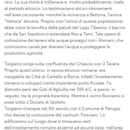
vino. La sua storia è millenaria e, molto probabilmente, risale
al periodo etrusco. Lo testimoniano alcuni ritrovamenti
nell’area circostante, nonché la vicinanza a Bettona, l’antica
“Vettona” etrusca. Proprio con l’arrivo di questa popolazione,
ebbe inizio la bonifica delle paludi del Lago Tiberino; il bacino
che da San Sepolcro si estendeva fino a Terni. Tale opera di
sottrazione dei terreni alle acque proseguì con i Romani, che
costruirono canali per drenare l’acqua e proteggere le
produzioni agricole.
Torgiano sorge sulla confluenza del Chiascio con il Tevere.
Proprio quest’ultimo, in epoca etrusco-romana, era
navigabile da Città di Castello a Roma. Infatti l’insediamento
romano si sviluppò come importante porto fluviale. Fu
distrutto però dai Goti di Agilulfo nel 595 d.C. e passò, in
seguito, tra le proprietà bizantine. Mentre il vicino Rosciano si
pose sotto il Ducato di Spoleto.
Torgiano rinacque nel XIII secolo con il Comune di Perugia,
che decise la costruzione del
castrum Torsciani
. Lo
edificarono sul luogo dove si trovavano resti
dell’insediamento romano assieme ad alcune case, nell’area