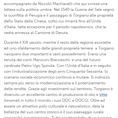
accompagnato da Niccolò Machiavelli che qui scrisse una
lettera sulla politica umbra. Nel 1540 la Guerra del Sale segnò
la sconfitta di Perugia e il passaggio di Torgiano alle proprietà
dello Stato della Chiesa, sotto cui rimarrà fino all’Unità
d’Italia, fatta eccezione per il periodo napoleonico, che la
vedrà annessa al Cantone di Deruta.
Durante il XIX secolo, mentre il resto della regione assistette
ad uno sfaldamento delle grandi proprietà terriere, a Torgiano
nacquero due importanti e vasti possedimenti. Erano una
tenuta dei conti Meniconi Bracceschi, e una del futuro
cardinale Pietro Ugo Spinola. Con l’Unità d’Italia e in seguito
con l’industrializzazione degli anni Cinquanta-Sessanta, lo
scenario sociale-economico continuò a mutare. Si indirizzò
sempre più verso la modernizzazione e il potenziamento
delle rendite. Grazie agli investimenti sul territorio, Torgiano è
divenuto un eccellente centro di produzione di olio e
vino
(rinomati in tutto il mondo i suoi DOC e DOCG). Oltre ad
essere un attrattivo polo culturale e naturalistico, data la
bellezza del suo centro storico e il suo paesaggio rurale
pressoché incontaminato. Tutte caratteristiche di un turismo