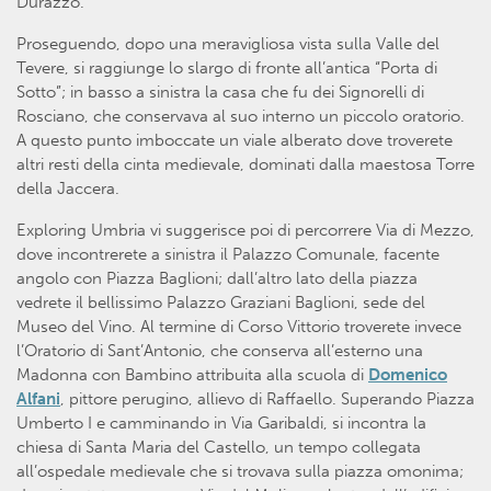
Durazzo.
Proseguendo, dopo una meravigliosa vista sulla Valle del
Tevere, si raggiunge lo slargo di fronte all’antica “Porta di
Sotto”; in basso a sinistra la casa che fu dei Signorelli di
Rosciano, che conservava al suo interno un piccolo oratorio.
A questo punto imboccate un viale alberato dove troverete
altri resti della cinta medievale, dominati dalla maestosa Torre
della Jaccera.
Exploring Umbria vi suggerisce poi di percorrere Via di Mezzo,
dove incontrerete a sinistra il Palazzo Comunale, facente
angolo con Piazza Baglioni; dall’altro lato della piazza
vedrete il bellissimo Palazzo Graziani Baglioni, sede del
Museo del Vino. Al termine di Corso Vittorio troverete invece
l’Oratorio di Sant’Antonio, che conserva all’esterno una
Madonna con Bambino attribuita alla scuola di
Domenico
Alfani
, pittore perugino, allievo di Raffaello. Superando Piazza
Umberto I e camminando in Via Garibaldi, si incontra la
chiesa di Santa Maria del Castello, un tempo collegata
all’ospedale medievale che si trovava sulla piazza omonima;