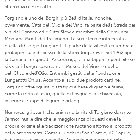
alternativo e di qualità.
Torgiano è uno dei Borghi più Belli d’Italia, nonché,
ovviamente, Città dell’Olio e del Vino, fa parte della Strada dei
Vini del Cantico ed è Città Slow e membro della Comunità
Montana Monti del Trasimeno. La sua storia è intrecciata a
quella di Giorgio Lungarotti. Il padre della viticoltura umbra e
protagonista indiscusso della storia torgianese, nel 1962 aprì
la Cantina Lungarotti. Ancora oggi è una tappa imperdibile se
si visita il borgo, così come il Museo del Vino, e quello
dell’Olivo e dell’Olio. Entrambi gestiti dalla Fondazione
Lungarotti Onlus. Accanto ai suoi due prodotti cardine,
Torgiano offre squisiti piatti tipici a base di grano e farina,
come la torta al testo, quella di Pasqua e la schiacciata,
insieme a zuppe di legumi e ortaggi.
Numerosi gli eventi che animano la vita di Torgiano durante
l’anno; inutile dire che la maggioranza di questi deve la
propria origine alle tradizioni che ruotano attorno ai prodotti
della propria terra. Come i Fuochi di San Giorgio, il 23 aprile,
di buon auspicio al raccolto. Ad aprile e maggio potrete