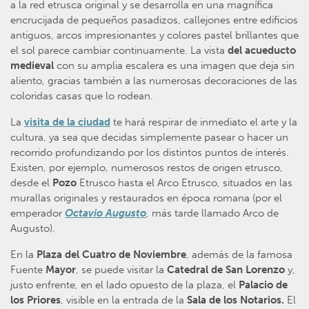
a la red etrusca original y se desarrolla en una magnífica
encrucijada de pequeños pasadizos, callejones entre edificios
antiguos, arcos impresionantes y colores pastel brillantes que
el sol parece cambiar continuamente. La vista
del acueducto
medieval
con su amplia escalera es una imagen que deja sin
aliento, gracias también a las numerosas decoraciones de las
coloridas casas que lo rodean.
La
visita de la ciudad
te hará respirar de inmediato el arte y la
cultura, ya sea que decidas simplemente pasear o hacer un
recorrido profundizando por los distintos puntos de interés.
Existen, por ejemplo, numerosos restos de origen etrusco,
desde el
Pozo
Etrusco hasta el Arco Etrusco, situados en las
murallas originales y restaurados en época romana (por el
emperador
Octavio Augusto
, más tarde llamado Arco de
Augusto).
En la
Plaza del Cuatro de Noviembre
, además de la famosa
Fuente
Mayor
, se puede visitar la
Catedral de San Lorenzo
y,
justo enfrente, en el lado opuesto de la plaza, el
Palacio de
los Priores
, visible en la entrada de la
Sala de los Notarios.
El