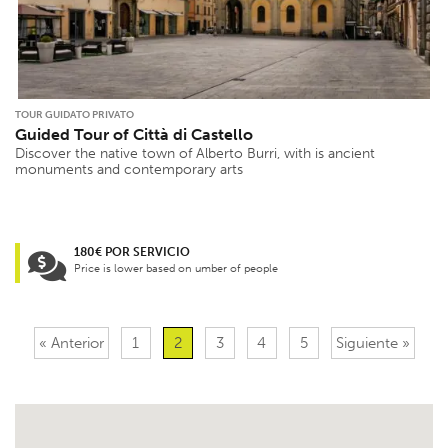
TOUR GUIDATO PRIVATO
Guided Tour of Città di Castello
Discover the native town of Alberto Burri, with is ancient
monuments and contemporary arts
180€ POR SERVICIO
Price is lower based on umber of people
« Anterior
1
2
3
4
5
Siguiente »