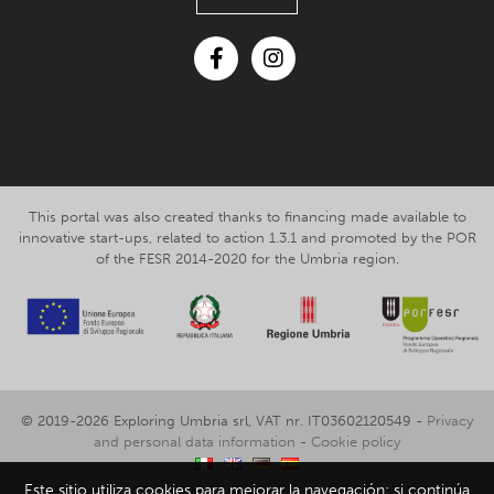
Facebook
Instagram
This portal was also created thanks to financing made available to
innovative start-ups, related to action 1.3.1 and promoted by the POR
of the FESR 2014-2020 for the Umbria region.
© 2019-2026 Exploring Umbria srl, VAT nr. IT03602120549 -
Privacy
and personal data information
-
Cookie policy
Este sitio utiliza cookies para mejorar la navegación: si continúa