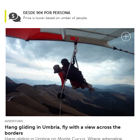
DESDE 90€ POR PERSONA
Price is lower based on umber of people
AVVENTURA
Hang gliding in Umbria, fly with a view across the
borders
Hang gliding in Umbria on Monte Cucco. Where adrenaline