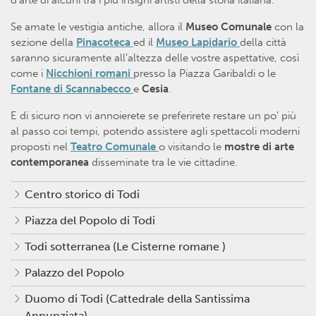
d’arte di alcuni tra i più insigni artisti della storia italiana.
Se amate le vestigia antiche, allora il
Museo Comunale
con la
sezione della
Pinacoteca
ed il
Museo Lapidario
della città
saranno sicuramente all’altezza delle vostre aspettative, così
come i
Nicchioni romani
presso la Piazza Garibaldi o le
Fontane di Scannabecco
e
Cesia
.
E di sicuro non vi annoierete se preferirete restare un po’ più
al passo coi tempi, potendo assistere agli spettacoli moderni
proposti nel
Teatro Comunale
o visitando le
mostre di arte
contemporanea
disseminate tra le vie cittadine.
Centro storico di Todi
Piazza del Popolo di Todi
Todi sotterranea (Le Cisterne romane )
Palazzo del Popolo
Duomo di Todi (Cattedrale della Santissima
Annunziata)