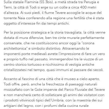
Sulla statale Flaminia (SS 3bis), a metà strada tra Perugia e
Terni, la città di Todi si erge su un colle a circa 400 metri
d’altezza. Ai suoi piedi, il fiume Tevere accoglie le acque del
torrente Naia conferendo alla regione una fertilità che è stata
oggetto d’interesse fin dai tempi antichi.
Per la posizione strategica e la storia travagliata, la città venne
dotata di mura difensive, ben tre cinte murarie perfettamente
conservate, che ne costituiscono ancor oggi la “corona
architettonica” e simbolo distintivo. Attraversando le
imponenti porte medievali avrete l’impressione di fare un vero
e proprio tuffo nel passato, immergendovi tra le viuzze di un
centro storico tortuoso e ricchissimo di vestigia antiche
cristallizzatesi nel tempo, quasi immuni al passare dei secoli.
Accanto al fascino di una città che è museo a cielo aperto,
Todi offre, però, anche la freschezza di paesaggi naturali
mozzafiato con le Gole impervie del Parco Fluviale del Tevere
e non mancherà certo di solleticare gli animi dei visitatori con
i prodotti vitivinicoli tipici dell’Umbria, con la maestria dei sui
artigiani del legno, con i profumi della cucina rurale