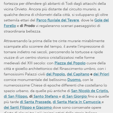
fortezza per difendere gli abitanti di Todi dagli attacchi della
vicina Orvieto. Ancora più distante dal circuito murario, a
qualche decina di chilometri dalla città, si sviluppano gli oltre
settemila ettari del
Parco fluviale del Tevere
, dove le
Gole del
Forello
e
di Prodo
vi regaleranno scenari paesaggistici di
straordinaria bellezza.
Attraversando la prima delle tre cinte murarie mirabilmente
scampate allo scorrere del tempo, il avrete l’impressione di
tornare indietro nei secoli, percorrendo le tortuose e ripide
viuzze di un centro storico cristallizzatosi nelle forme
medievali del XIII secolo: con
Piazza del Popolo
cuore della
città e gioiello architettonico del Rinascimento umbro, con i
famosissimi Palazzi civili
del Popolo
,
del Capitano
e
dei Priori
cornice monumentale del bellissimo
Duomo
,
con le
numerosissime Chiese di epoche differenti che costellano lo
spazio urbano, da quelle più antiche di
San Nicolò de Criptis
,
di San Filippo
, di
Santo Stefano
e
di San Giorgio
fino a quelle
più tarde
di Santa Prassede
,
di Santa Maria in Camuccia
e
dei Santi Filippo e Giacomo
dove sono conservate opere