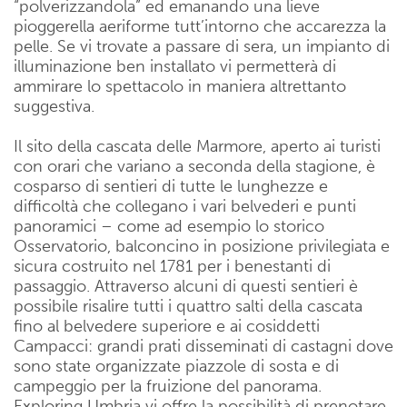
“polverizzandola” ed emanando una lieve
pioggerella aeriforme tutt’intorno che accarezza la
pelle. Se vi trovate a passare di sera, un impianto di
illuminazione ben installato vi permetterà di
ammirare lo spettacolo in maniera altrettanto
suggestiva.
Il sito della cascata delle Marmore, aperto ai turisti
con orari che variano a seconda della stagione, è
cosparso di sentieri di tutte le lunghezze e
difficoltà che collegano i vari belvederi e punti
panoramici – come ad esempio lo storico
Osservatorio, balconcino in posizione privilegiata e
sicura costruito nel 1781 per i benestanti di
passaggio. Attraverso alcuni di questi sentieri è
possibile risalire tutti i quattro salti della cascata
fino al belvedere superiore e ai cosiddetti
Campacci: grandi prati disseminati di castagni dove
sono state organizzate piazzole di sosta e di
campeggio per la fruizione del panorama.
Exploring Umbria vi offre la possibilità di prenotare