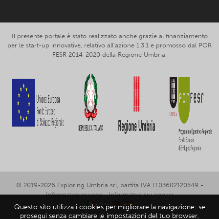
Il presente portale è stato realizzato anche grazie al finanziamento
per le start-up innovative, relativo all’azione 1.3.1 e promosso dal POR
FESR 2014-2020 della Regione Umbria.
© 2019-2026 Exploring Umbria srl, partita IVA IT03602120549 -
Informativa privacy
-
Informativa sui cookie
Questo sito utilizza i cookies per migliorare la navigazione: se
prosegui senza cambiare le impostazioni del tuo browser,