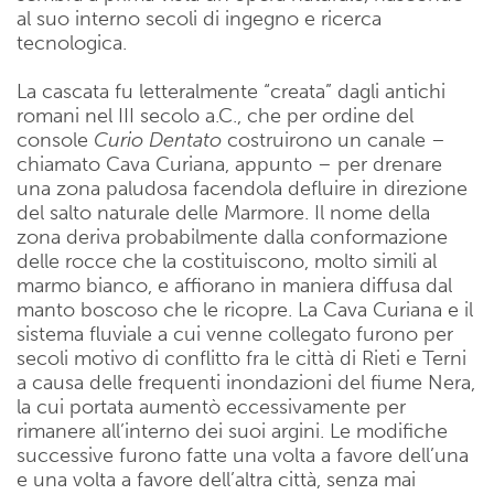
al suo interno secoli di ingegno e ricerca
tecnologica.
La cascata fu letteralmente “creata” dagli antichi
romani nel III secolo a.C., che per ordine del
console
Curio
Dentato
costruirono un canale –
chiamato Cava Curiana, appunto – per drenare
una zona paludosa facendola defluire in direzione
del salto naturale delle Marmore. Il nome della
zona deriva probabilmente dalla conformazione
delle rocce che la costituiscono, molto simili al
marmo bianco, e affiorano in maniera diffusa dal
manto boscoso che le ricopre. La Cava Curiana e il
sistema fluviale a cui venne collegato furono per
secoli motivo di conflitto fra le città di Rieti e Terni
a causa delle frequenti inondazioni del fiume Nera,
la cui portata aumentò eccessivamente per
rimanere all’interno dei suoi argini. Le modifiche
successive furono fatte una volta a favore dell’una
e una volta a favore dell’altra città, senza mai