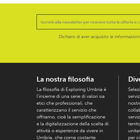
Dichiaro di aver acquisito le informazioni f
La nostra filosofia
Div
La filosofia di Exploring Umbria è
Selez
l’insieme di una serie di valori sia
serviz
etici che professionali, che
nostr
caratterizzano il servizio che
colla
offriamo, cioè la semplificazione
serviz
e la digitalizzazione della scelta di
territ
attività o esperienze da vivere in
unita
Umbria, che come costante
per c