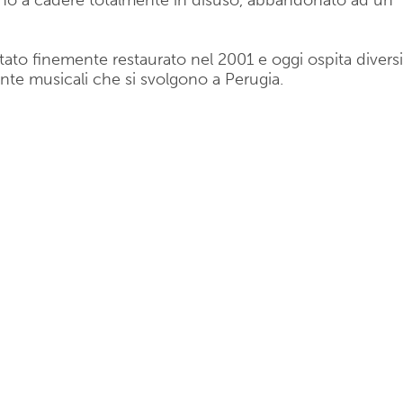
fino a cadere totalmente in disuso, abbandonato ad un
stato finemente restaurato nel 2001 e oggi ospita diversi
ente musicali che si svolgono a Perugia.