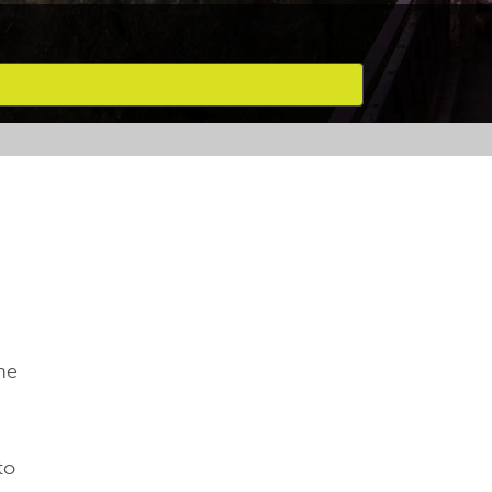
che
to