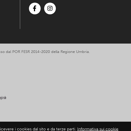
Facebook
Instagram
romosso dal POR FESR 2014-2020 della Regione Umbria.
cevere i cookies dal sito e da terze parti.
Informativa sui cookie
mativa sui cookie