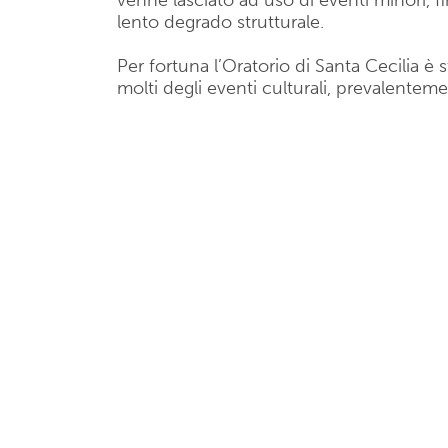
venne lasciato ad uso di eventi minori, 
lento degrado strutturale.
Per fortuna l’Oratorio di Santa Cecilia è 
molti degli eventi culturali, prevalentem