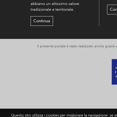
abbiano un altissimo valore
tradizionale e territoriale.
Con
Continua
Il presente portale è stato realizzato anche grazie
Questo sito utilizza i cookies per migliorare la navigazione: se 
© 2019-2026 Exp