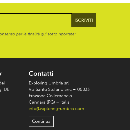
onsenso per le finalità qui sotto riportate:
y
Contatti
dei
Exploring Umbria srl
eg. UE
Via Santo Stefano Snc – 06033
Frazione Collemancio
Cannara (PG) – Italia
info@exploring-umbria.com
Continua