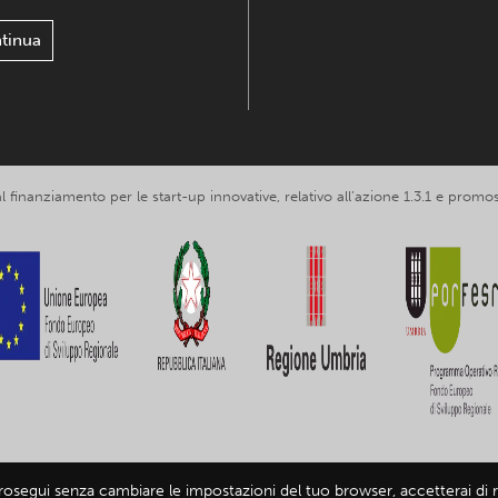
tinua
 al finanziamento per le start-up innovative, relativo all’azione 1.3.1 e p
prosegui senza cambiare le impostazioni del tuo browser, accetterai di ri
loring Umbria srl, partita IVA IT03602120549 -
Informativa privacy
-
Infor