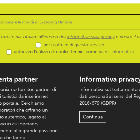
ornite dal Titolare all’interno dell'
informativa sulla privacy
e presto il c
per usufruire di questo servizio
autorizzo l’utilizzo di cookie tecnici come da
Vs. informativa
enta partner
Informativa privac
ioniamo fornitori partner di
Informativa sul trattamento 
i turistici da inserire nel
dati personali ai sensi del R
o portale. Cerchiamo
2016/679 (GDPR)
boratori che offrano un
io autentico, legato al
Continua
orio in cui operano,
mente alla grande passione
iò che fanno.