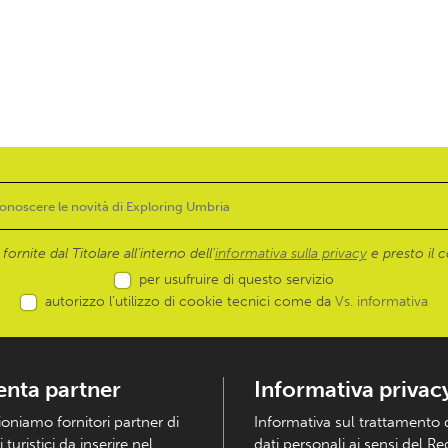
ornite dal Titolare all’interno dell'
informativa sulla privacy
e presto il c
per usufruire di questo servizio
autorizzo l’utilizzo di cookie tecnici come da
Vs. informativa
enta partner
Informativa privac
ioniamo fornitori partner di
Informativa sul trattamento 
i turistici da inserire nel
dati personali ai sensi del R