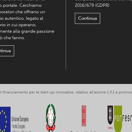
o portale. Cerchiamo
2016/679 (GDPR)
boratori che offrano un
io autentico, legato al
Continua
orio in cui operano,
mente alla grande passione
iò che fanno.
tinua
 al finanziamento per le start-up innovative, relativo all’azione 1.3.1 e p