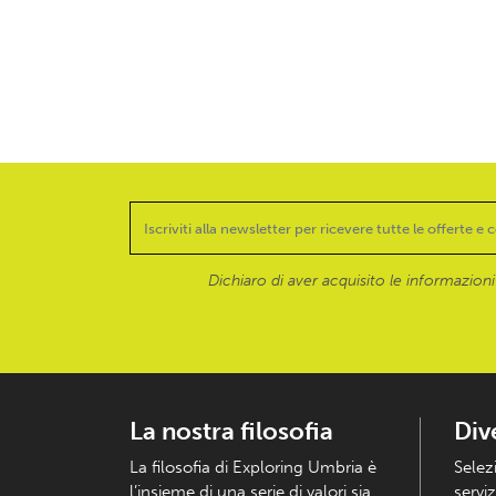
Dichiaro di aver acquisito le informazioni f
La nostra filosofia
Div
La filosofia di Exploring Umbria è
Selez
l’insieme di una serie di valori sia
serviz