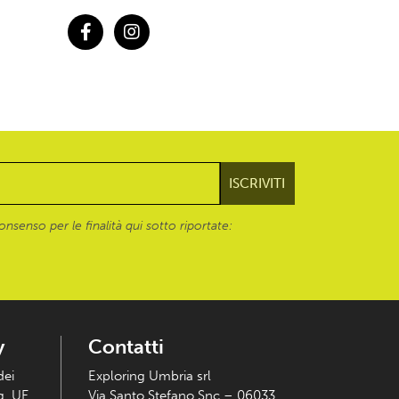
Facebook
Instagram
onsenso per le finalità qui sotto riportate:
y
Contatti
dei
Exploring Umbria srl
eg. UE
Via Santo Stefano Snc – 06033