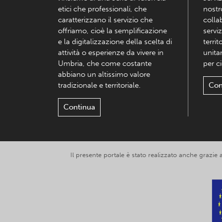
etici che professionali, che
nostr
caratterizzano il servizio che
colla
offriamo, cioè la semplificazione
serviz
e la digitalizzazione della scelta di
territ
attività o esperienze da vivere in
unita
Umbria, che come costante
per c
abbiano un altissimo valore
tradizionale e territoriale.
Con
Continua
Il presente portale è stato realizzato anche grazie