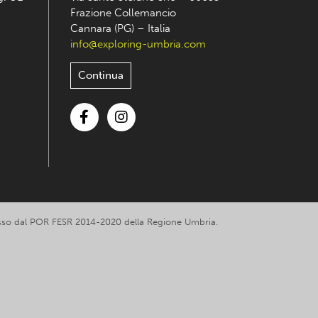
Frazione Collemancio
Cannara (PG) – Italia
info@exploring-umbria.com
Continua
Facebook
Instagram
romosso dal POR FESR 2014-2020 della Regione Umbria.