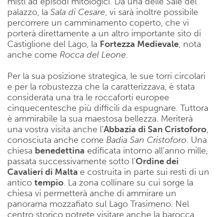
misti ad episodi mitologici. Da una delle Sale del
palazzo, la
Sala di Cesare
, vi sarà inoltre possibile
percorrere un camminamento coperto, che vi
porterà direttamente a un altro importante sito di
Castiglione del Lago, la
Fortezza Medievale
, nota
anche come
Rocca del Leone
.
Per la sua posizione strategica, le sue torri circolari
e per la robustezza che la caratterizzava, è stata
considerata una tra le roccaforti europee
cinquecentesche più difficili da espugnare. Tuttora
è ammirabile la sua maestosa bellezza. Meriterà
una vostra visita anche l’
Abbazia di San Cristoforo
,
conosciuta anche come
Badia San Cristoforo
. Una
chiesa
benedettina
edificata intorno all’anno mille,
passata successivamente sotto l’
Ordine dei
Cavalieri di Malta
e costruita in parte sui resti di un
antico
tempio
. La zona collinare su cui sorge la
chiesa vi permetterà anche di ammirare un
panorama mozzafiato sul Lago Trasimeno. Nel
centro storico potrete visitare anche la barocca