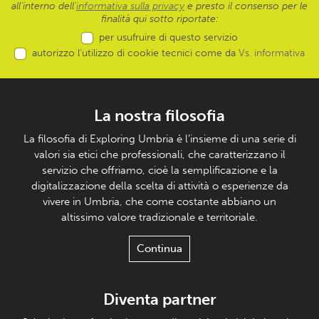
all’interno dell'
informativa sulla privacy
e presto il consenso per le
finalità qui sotto riportate:
per usufruire di questo servizio
autorizzo l’utilizzo di cookie tecnici come da
Vs. informativa
La nostra filosofia
La filosofia di Exploring Umbria è l’insieme di una serie di
valori sia etici che professionali, che caratterizzano il
servizio che offriamo, cioè la semplificazione e la
digitalizzazione della scelta di attività o esperienze da
vivere in Umbria, che come costante abbiano un
altissimo valore tradizionale e territoriale.
Continua
Diventa partner