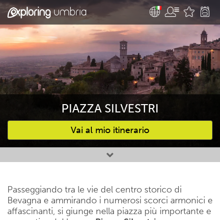
PIAZZA SILVESTRI
Vai al mio itinerario
Attività preferite
Passeggiando tra le vie del centro storico di
Bevagna e ammirando i numerosi scorci armonici e
affascinanti, si giunge nella piazza più importante e