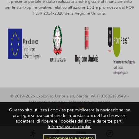
Il presente portale è stato realizzato anche grazie al finanziamento
per le start-up innovative, relativo all’azione 1.3.1 e promosso dal POR
FESR 2014-2020 della Regione Umbria.
© 2019-2026 Exploring Umbria srl, partita IVA IT03602120549 -
Informativa privacy
-
Informativa sui cookie
Questo sito utilizza i cookies per migliorare la navigazione: se
prosegui senza cambiare le impostazioni del tuo browser,
accetterai di ricevere i cookies dal sito e da terze parti.
Informativa sui cookie
Ho compreso e accetto