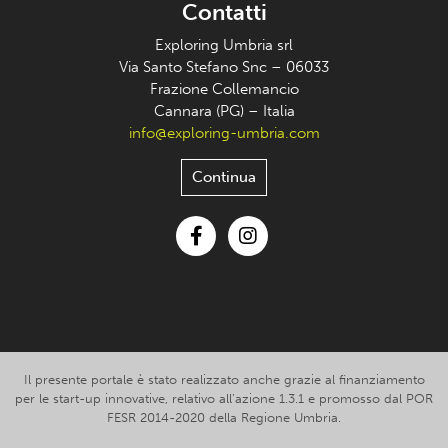
Contatti
Exploring Umbria srl
Via Santo Stefano Snc – 06033
Frazione Collemancio
Cannara (PG) – Italia
info@exploring-umbria.com
Continua
Facebook
Instagram
Il presente portale è stato realizzato anche grazie al finanziamento
per le start-up innovative, relativo all’azione 1.3.1 e promosso dal POR
FESR 2014-2020 della Regione Umbria.