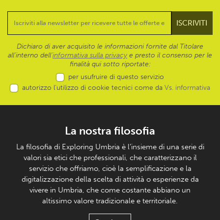
Dichiaro di aver acquisito le informazioni fornite dal Titolare
all’interno dell'
informativa sulla privacy
e presto il consenso per le
finalità qui sotto riportate:
per usufruire di questo servizio
autorizzo l’utilizzo di cookie tecnici come da
Vs. informativa
La nostra filosofia
La filosofia di Exploring Umbria è l’insieme di una serie di
valori sia etici che professionali, che caratterizzano il
servizio che offriamo, cioè la semplificazione e la
digitalizzazione della scelta di attività o esperienze da
vivere in Umbria, che come costante abbiano un
altissimo valore tradizionale e territoriale.