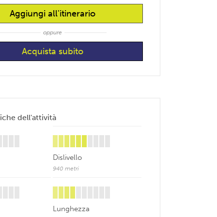
Aggiungi all'itinerario
oppure
iche dell'attività
Dislivello
940 metri
Lunghezza