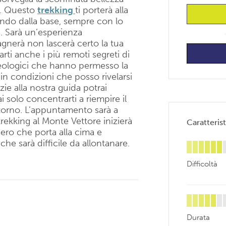
di. Questo
trekking
ti porterà alla
iando dalla base, sempre con lo
a. Sarà un’esperienza
gnerà non lascerà certo la tua
larti anche i più remoti segreti di
geologici che hanno permesso la
n condizioni che posso rivelarsi
ie alla nostra guida potrai
 solo concentrarti a riempire il
intorno. L’appuntamento sarà a
 trekking al Monte Vettore inizierà
Caratterist
ntiero che porta alla cima e
 che sarà difficile da allontanare.
Difficoltà
Durata