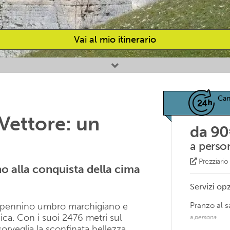
Vai al mio itinerario
Can
Vettore: un
da 90
a perso
Prezziari
no alla conquista della cima
Servizi opz
l’appennino umbro marchigiano e
Pranzo al 
nica. Con i suoi 2476 metri sul
a persona
sorveglia la sconfinata bellezza