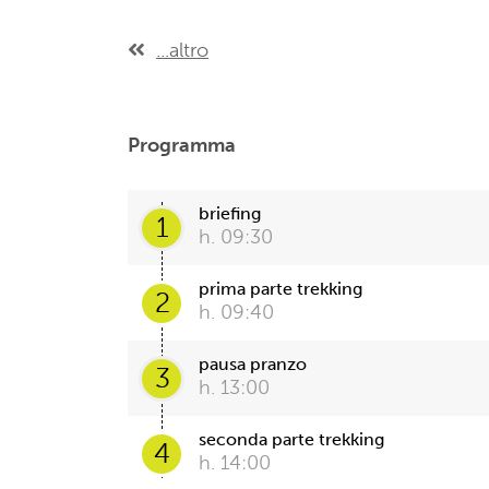
...altro
Programma
briefing
1
h. 09:30
prima parte trekking
2
h. 09:40
pausa pranzo
3
h. 13:00
seconda parte trekking
4
h. 14:00