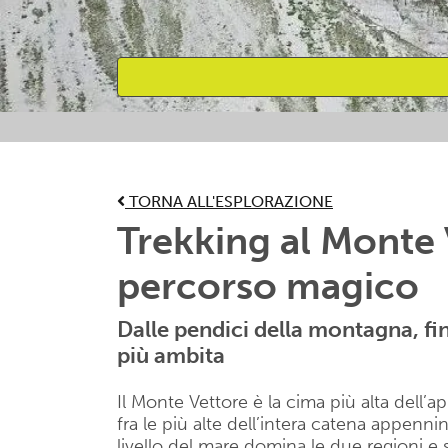
Attività preferite
TORNA ALL'ESPLORAZIONE
Trekking al Monte 
percorso magico
Dalle pendici della montagna, fi
più ambita
Il Monte Vettore è la cima più alta del
fra le più alte dell’intera catena appenni
livello del mare domina le due regioni e 