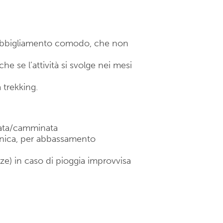
n abbigliamento comodo, che non
e se l’attività si svolge nei mesi
 trekking.
lata/camminata
cnica, per abbassamento
lze) in caso di pioggia improvvisa