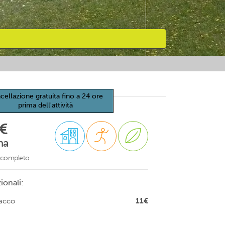
cellazione gratuita fino a 24 ore
prima dell'attività
€
na
o completo
ionali:
sacco
11€