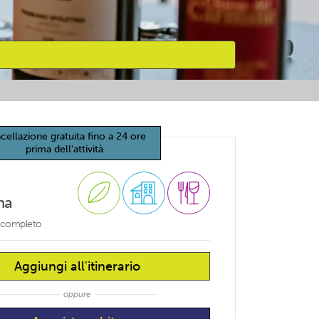
cellazione gratuita fino a 24 ore
prima dell'attività
na
o completo
Aggiungi all'itinerario
oppure