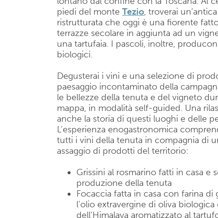
lontano dal confine con la Toscana. Al ce
piedi del monte
Tezio
, troverai un’antic
ristrutturata che oggi è una fiorente fa
terrazze secolare in aggiunta ad un vigne
una tartufaia. I pascoli, inoltre, produco
biologici.
Degusterai i vini e una selezione di prodo
paesaggio incontaminato della campagna
le bellezze della tenuta e del vigneto du
mappa, in modalità self-guided. Una ril
anche la storia di questi luoghi e delle 
L’esperienza enogastronomica comprend
tutti i vini della tenuta in compagnia di
assaggio di prodotti del territorio:
Grissini al rosmarino fatti in casa e s
produzione della tenuta
Focaccia fatta in casa con farina di 
l’olio extravergine di oliva biologica
dell’Himalaya aromatizzato al tartuf