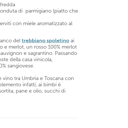
 fredda
 fonduta di parmigiano (piatto che
serviti con miele aromatizzato al
bianco del
trebbiano spoletino
ai
no e merlot, un rosso 100% merlot
-sauvignon e sagrantino. Passando
te della casa vinicola,
00% sangiovese.
ne vino tra Umbria e Toscana con
plemento infatti, ai bimbi è
ortita, pane e olio, succhi di