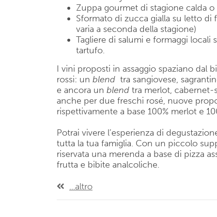
Zuppa gourmet di stagione calda o
Sformato di zucca gialla su letto di
varia a seconda della stagione)
Tagliere di salumi e formaggi locali 
tartufo.
I vini proposti in assaggio spaziano dal 
rossi: un
blend
tra sangiovese, sagranti
e ancora un
blend
tra merlot, cabernet
anche per due freschi rosé, nuove propos
rispettivamente a base 100% merlot e 1
Potrai vivere l’esperienza di degustazio
tutta la tua famiglia. Con un piccolo sup
riservata una merenda a base di pizza ass
frutta e bibite analcoliche.
...altro