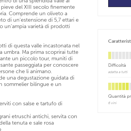
ntro di una splendida valle ai
a pieve del XIII secolo finemente
ttoria. Comprende un oliveto a
to di un’estensione di 5,7 ettari e
no un’ampia varietà di prodotti
Caratterist
tti di questa valle incastonata nel
 umbra. Ma prima scoprirai tutte
rante un piccolo tour, muniti di
assante passeggiata per conoscere
Difficoltà
persone che li animano.
adatta a tutti
e una degustazione guidata di
 un sommelier bilingue e un
Quantità pr
erviti con salse e tartufo di
6 vini
grani etruschi antichi, servita con
 della tenuta e sale rosa
o