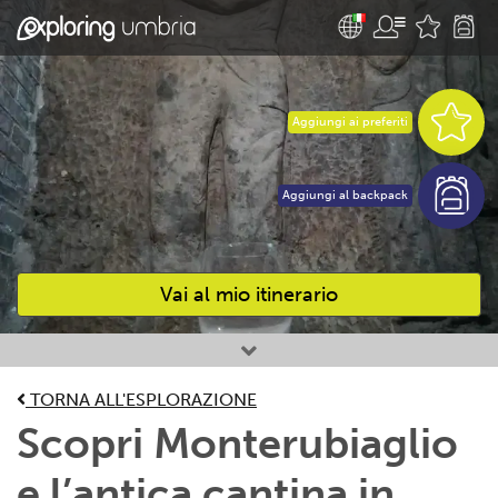
Aggiungi ai preferiti
Aggiungi al backpack
Vai al mio itinerario
Attività preferite
TORNA ALL'ESPLORAZIONE
Scopri Monterubiaglio
e l’antica cantina in