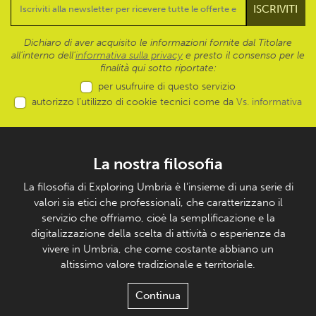
Dichiaro di aver acquisito le informazioni fornite dal Titolare
all’interno dell'
informativa sulla privacy
e presto il consenso per le
finalità qui sotto riportate:
per usufruire di questo servizio
autorizzo l’utilizzo di cookie tecnici come da
Vs. informativa
La nostra filosofia
La filosofia di Exploring Umbria è l’insieme di una serie di
valori sia etici che professionali, che caratterizzano il
servizio che offriamo, cioè la semplificazione e la
digitalizzazione della scelta di attività o esperienze da
vivere in Umbria, che come costante abbiano un
altissimo valore tradizionale e territoriale.
Continua