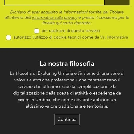
Dichiaro di aver acquisito le informazioni fornite dal Titolare
all’interno dell'
informativa sulla privacy
e presto il consenso per le
finalità qui sotto riportate:
per usufruire di questo servizio
autorizzo l’utilizzo di cookie tecnici come da
Vs. informativa
La nostra filosofia
La filosofia di Exploring Umbria è l’insieme di una serie di
valori sia etici che professionali, che caratterizzano il
servizio che offriamo, cioè la semplificazione e la
digitalizzazione della scelta di attività o esperienze da
vivere in Umbria, che come costante abbiano un
altissimo valore tradizionale e territoriale.
Continua