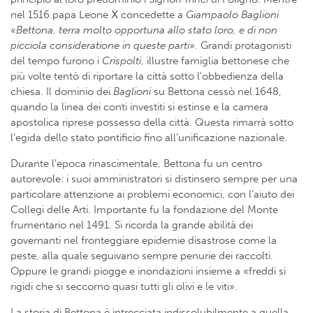
nel 1516 papa Leone Ⅹ concedette a
Giampaolo Baglioni
«
Bettona, terra molto opportuna allo stato loro, e di non
picciola consideratione in queste parti
». Grandi protagonisti
del tempo furono i
Crispolti
, illustre famiglia bettonese che
più volte tentò di riportare la città sotto l’obbedienza della
chiesa. Il dominio dei
Baglioni
su Bettona cessò nel 1648,
quando la linea dei conti investiti si estinse e la camera
apostolica riprese possesso della città. Questa rimarrà sotto
l’egida dello stato pontificio fino all’unificazione nazionale.
Durante l’epoca rinascimentale, Bettona fu un centro
autorevole: i suoi amministratori si distinsero sempre per una
particolare attenzione ai problemi economici, con l’aiuto dei
Collegi delle Arti. Importante fu la fondazione del Monte
frumentario nel 1491. Si ricorda la grande abilità dei
governanti nel fronteggiare epidemie disastrose come la
peste, alla quale seguivano sempre penurie dei raccolti.
Oppure le grandi piogge e inondazioni insieme a «freddi si
rigidi che si seccorno quasi tutti gli olivi e le viti».
La storia di Bettona è intrecciata indissolubilmente a quella