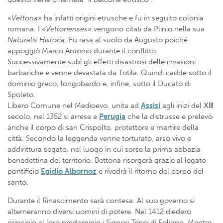
«
Vettona
» ha infatti origini etrusche e fu in seguito colonia
romana. I «
Vettonenses
» vengono citati da Plinio nella sua
Naturalis Historia.
Fu rasa al suolo da Augusto poiché
appoggiò Marco Antonio durante il conflitto.
Successivamente subì gli effetti disastrosi delle invasioni
barbariche e venne devastata da Totila. Quindi cadde sotto il
dominio greco, longobardo e, infine, sotto il Ducato di
Spoleto.
Libero Comune nel Medioevo, unita ad
Assisi
agli inizi del ⅩⅢ
secolo, nel 1352 si arrese a
Perugia
che la distrusse e prelevò
anche il corpo di san Crispolto, protettore e martire della
città. Secondo la leggenda venne torturato, arso vivo e
addirittura segato, nel luogo in cui sorse la prima abbazia
benedettina del territorio. Bettona risorgerà grazie al legato
pontificio
Egidio Albornoz
e rivedrà il ritorno del corpo del
santo.
Durante il Rinascimento sarà contesa. Al suo governo si
alterneranno diversi uomini di potere. Nel 1412 diedero
principio al loro predominio i Signori
Trinci
di Foligno. Mentre