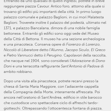
Entrando da uno qualsiasi di questi ingressi, potrete in breve
raggiungere piazza Cavour. Antico foro, attorno alla quale si
trovano gli edifici più importanti della città. In primo luogo
palazzo comunale e palazzo Baglioni, in cui morì Malatesta
Baglioni. Troverete inoltre il palazzo del podestà, ultimato nel
1371, e palazzo Biancalana, dimora di una nobile famiglia
bettonese. Entrambi gli edifici sono oggi sede del Museo
della Città di Bettona. Il museo ha una sezione archeologica
e una pinacoteca. Conserva opere di
Fiorenzo di Lorenzo
,
Niccolò di Liberatore
detto
l’Alunno
,
Jacopo Siculo
,
El Greco
e
Pietro Vannucci
detto il
Perugino
. Capolavori della raccolta,
che nacque nel 1904, sono considerati l’
Adorazione
di
Dono
Doni
e una terracotta raffigurante
Sant’Antonio di Padova
di
ambito robbiano.
Dopo una visita alla pinacoteca, potrete recarvi presso la
chiesa di Santa Maria Maggiore, con l’adiacente cappella
della Compagnia della Morte, interamente affrescata. Poi
ancora nell’oratorio di Sant’Andrea, edificio in stile barocco
che custodisce uno spettacolare ciclo di affreschi tardo-
giotteschi. Oltrepassando l’ottocentesca fontana di piazza,