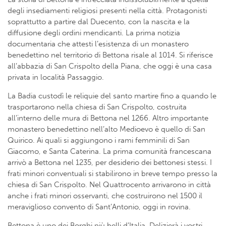
degli insediamenti religiosi presenti nella città. Protagonisti
soprattutto a partire dal Duecento, con la nascita e la
diffusione degli ordini mendicanti. La prima notizia
documentaria che attesti l’esistenza di un monastero
benedettino nel territorio di Bettona risale al 1014. Si riferisce
all’abbazia di San Crispolto della Piana, che oggi è una casa
privata in località Passaggio.
La Badia custodì le reliquie del santo martire fino a quando le
trasportarono nella chiesa di San Crispolto, costruita
all’interno delle mura di Bettona nel 1266. Altro importante
monastero benedettino nell’alto Medioevo è quello di San
Quirico. Ai quali si aggiungono i rami femminili di San
Giacomo, e Santa Caterina. La prima comunità francescana
arrivò a Bettona nel 1235, per desiderio dei bettonesi stessi. I
frati minori conventuali si stabilirono in breve tempo presso la
chiesa di San Crispolto. Nel Quattrocento arrivarono in città
anche i frati minori osservanti, che costruirono nel 1500 il
meraviglioso convento di Sant’Antonio, oggi in rovina.
Bettona è uno dei Borghi più belli d’Italia. Delizierà i vostri