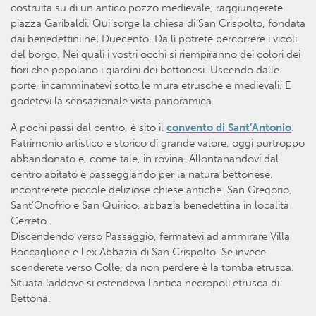
costruita su di un antico pozzo medievale, raggiungerete
piazza Garibaldi. Qui sorge la chiesa di San Crispolto, fondata
dai benedettini nel Duecento. Da lì potrete percorrere i vicoli
del borgo. Nei quali i vostri occhi si riempiranno dei colori dei
fiori che popolano i giardini dei bettonesi. Uscendo dalle
porte, incamminatevi sotto le mura etrusche e medievali. E
godetevi la sensazionale vista panoramica.
A pochi passi dal centro, è sito il
convento di Sant’Antonio
.
Patrimonio artistico e storico di grande valore, oggi purtroppo
abbandonato e, come tale, in rovina. Allontanandovi dal
centro abitato e passeggiando per la natura bettonese,
incontrerete piccole deliziose chiese antiche. San Gregorio,
Sant’Onofrio e San Quirico, abbazia benedettina in località
Cerreto.
Discendendo verso Passaggio, fermatevi ad ammirare Villa
Boccaglione e l’ex Abbazia di San Crispolto. Se invece
scenderete verso Colle, da non perdere è la tomba etrusca.
Situata laddove si estendeva l’antica necropoli etrusca di
Bettona.