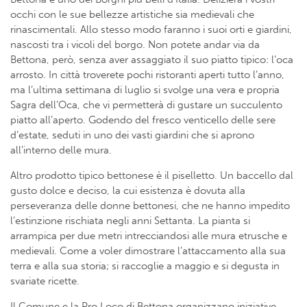
occhi con le sue bellezze artistiche sia medievali che
rinascimentali. Allo stesso modo faranno i suoi orti e giardini,
nascosti tra i vicoli del borgo. Non potete andar via da
Bettona, però, senza aver assaggiato il suo piatto tipico: l’oca
arrosto. In città troverete pochi ristoranti aperti tutto l’anno,
ma l’ultima settimana di luglio si svolge una vera e propria
Sagra dell’Oca, che vi permetterà di gustare un succulento
piatto all’aperto. Godendo del fresco venticello delle sere
d’estate, seduti in uno dei vasti giardini che si aprono
all’interno delle mura.
Altro prodotto tipico bettonese è il piselletto. Un baccello dal
gusto dolce e deciso, la cui esistenza è dovuta alla
perseveranza delle donne bettonesi, che ne hanno impedito
l’estinzione rischiata negli anni Settanta. La pianta si
arrampica per due metri intrecciandosi alle mura etrusche e
medievali. Come a voler dimostrare l’attaccamento alla sua
terra e alla sua storia; si raccoglie a maggio e si degusta in
svariate ricette.
Il Comune e la Pro Loco di Bettona organizzano iniziative