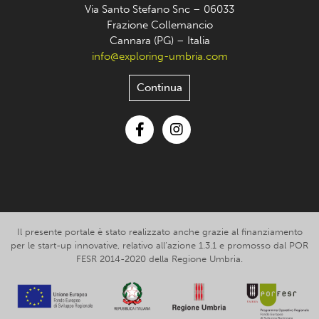
Via Santo Stefano Snc – 06033
Frazione Collemancio
Cannara (PG) – Italia
info@exploring-umbria.com
Continua
Facebook
Instagram
Il presente portale è stato realizzato anche grazie al finanziamento
per le start-up innovative, relativo all’azione 1.3.1 e promosso dal POR
FESR 2014-2020 della Regione Umbria.