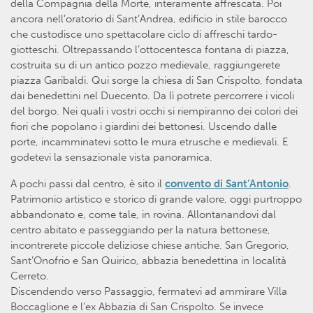
della Compagnia della Morte, interamente affrescata. Poi
ancora nell’oratorio di Sant’Andrea, edificio in stile barocco
che custodisce uno spettacolare ciclo di affreschi tardo-
giotteschi. Oltrepassando l’ottocentesca fontana di piazza,
costruita su di un antico pozzo medievale, raggiungerete
piazza Garibaldi. Qui sorge la chiesa di San Crispolto, fondata
dai benedettini nel Duecento. Da lì potrete percorrere i vicoli
del borgo. Nei quali i vostri occhi si riempiranno dei colori dei
fiori che popolano i giardini dei bettonesi. Uscendo dalle
porte, incamminatevi sotto le mura etrusche e medievali. E
godetevi la sensazionale vista panoramica.
A pochi passi dal centro, è sito il
convento di Sant’Antonio
.
Patrimonio artistico e storico di grande valore, oggi purtroppo
abbandonato e, come tale, in rovina. Allontanandovi dal
centro abitato e passeggiando per la natura bettonese,
incontrerete piccole deliziose chiese antiche. San Gregorio,
Sant’Onofrio e San Quirico, abbazia benedettina in località
Cerreto.
Discendendo verso Passaggio, fermatevi ad ammirare Villa
Boccaglione e l’ex Abbazia di San Crispolto. Se invece