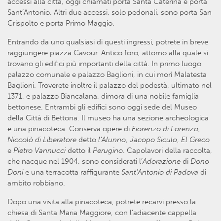
accessi alla città, oggi chiamati porta Santa Caterina e porta
Sant’Antonio. Altri due accessi, solo pedonali, sono porta San
Crispolto e porta Primo Maggio.
Entrando da uno qualsiasi di questi ingressi, potrete in breve
raggiungere piazza Cavour. Antico foro, attorno alla quale si
trovano gli edifici più importanti della città. In primo luogo
palazzo comunale e palazzo Baglioni, in cui morì Malatesta
Baglioni. Troverete inoltre il palazzo del podestà, ultimato nel
1371, e palazzo Biancalana, dimora di una nobile famiglia
bettonese. Entrambi gli edifici sono oggi sede del Museo
della Città di Bettona. Il museo ha una sezione archeologica
e una pinacoteca. Conserva opere di
Fiorenzo di Lorenzo
,
Niccolò di Liberatore
detto
l’Alunno
,
Jacopo Siculo
,
El Greco
e
Pietro Vannucci
detto il
Perugino
. Capolavori della raccolta,
che nacque nel 1904, sono considerati l’
Adorazione
di
Dono
Doni
e una terracotta raffigurante
Sant’Antonio di Padova
di
ambito robbiano.
Dopo una visita alla pinacoteca, potrete recarvi presso la
chiesa di Santa Maria Maggiore, con l’adiacente cappella