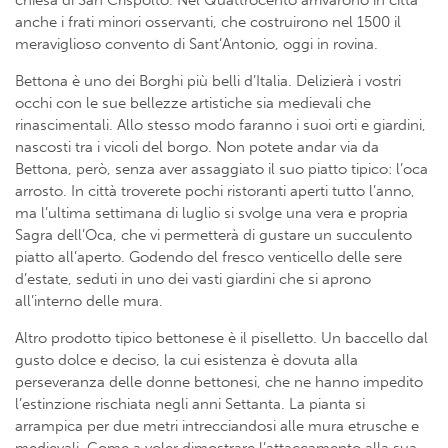
chiesa di San Crispolto. Nel Quattrocento arrivarono in città
anche i frati minori osservanti, che costruirono nel 1500 il
meraviglioso convento di Sant’Antonio, oggi in rovina.
Bettona è uno dei Borghi più belli d’Italia. Delizierà i vostri
occhi con le sue bellezze artistiche sia medievali che
rinascimentali. Allo stesso modo faranno i suoi orti e giardini,
nascosti tra i vicoli del borgo. Non potete andar via da
Bettona, però, senza aver assaggiato il suo piatto tipico: l’oca
arrosto. In città troverete pochi ristoranti aperti tutto l’anno,
ma l’ultima settimana di luglio si svolge una vera e propria
Sagra dell’Oca, che vi permetterà di gustare un succulento
piatto all’aperto. Godendo del fresco venticello delle sere
d’estate, seduti in uno dei vasti giardini che si aprono
all’interno delle mura.
Altro prodotto tipico bettonese è il piselletto. Un baccello dal
gusto dolce e deciso, la cui esistenza è dovuta alla
perseveranza delle donne bettonesi, che ne hanno impedito
l’estinzione rischiata negli anni Settanta. La pianta si
arrampica per due metri intrecciandosi alle mura etrusche e