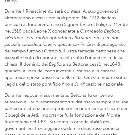
santo.
Durante il Rinascimento sarà contesa. Al suo governo si
alterneranno diversi uomini di potere. Nel 1412 diedero
principio al loro predominio i Signori
Trinci
di Foligno. Mentre
nel 1516 papa Leone Ⅹ concedette a
Giampaolo Baglioni
«
Bettona, terra molto opportuna allo stato loro, e di non
picciola consideratione in queste parti
». Grandi protagonisti
del tempo furono i
Crispolti
, illustre famiglia bettonese che
più volte tentò di riportare la città sotto l’obbedienza della
chiesa. Il dominio dei
Baglioni
su Bettona cessò nel 1648,
quando la linea dei conti investiti si estinse e la camera
apostolica riprese possesso della città. Questa rimarrà sotto
l’egida dello stato pontificio fino all’unificazione nazionale.
Durante l’epoca rinascimentale, Bettona fu un centro
autorevole: i suoi amministratori si distinsero sempre per una
particolare attenzione ai problemi economici, con l’aiuto dei
Collegi delle Arti. Importante fu la fondazione del Monte
frumentario nel 1491. Si ricorda la grande abilità dei
governanti nel fronteggiare epidemie disastrose come la