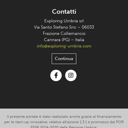
Contatti
Exploring Umbria srl
Via Santo Stefano Snc – 06033
Frazione Collemancio
Cannara (PG) – Italia
info@exploring-umbria.com
Continua
Facebook
Instagram
Il presente portale è stato realizzato anche grazie al finanziamento
per le start-up innovative, relativo all’azione 1.3.1 e promosso dal POR
FESR 2014-2020 della Regione Umbria.