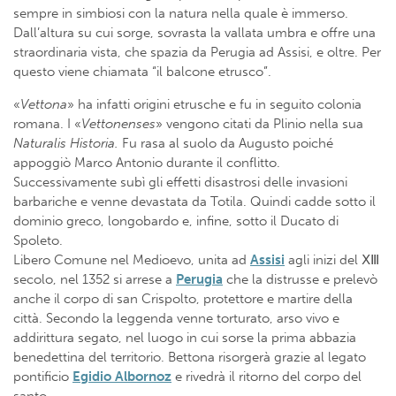
sempre in simbiosi con la natura nella quale è immerso.
Dall’altura su cui sorge, sovrasta la vallata umbra e offre una
straordinaria vista, che spazia da Perugia ad Assisi, e oltre. Per
questo viene chiamata “il balcone etrusco”.
«
Vettona
» ha infatti origini etrusche e fu in seguito colonia
romana. I «
Vettonenses
» vengono citati da Plinio nella sua
Naturalis Historia.
Fu rasa al suolo da Augusto poiché
appoggiò Marco Antonio durante il conflitto.
Successivamente subì gli effetti disastrosi delle invasioni
barbariche e venne devastata da Totila. Quindi cadde sotto il
dominio greco, longobardo e, infine, sotto il Ducato di
Spoleto.
Libero Comune nel Medioevo, unita ad
Assisi
agli inizi del ⅩⅢ
secolo, nel 1352 si arrese a
Perugia
che la distrusse e prelevò
anche il corpo di san Crispolto, protettore e martire della
città. Secondo la leggenda venne torturato, arso vivo e
addirittura segato, nel luogo in cui sorse la prima abbazia
benedettina del territorio. Bettona risorgerà grazie al legato
pontificio
Egidio Albornoz
e rivedrà il ritorno del corpo del