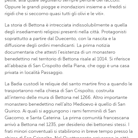
peste, alla quale seguivano sempre penurie dei raccolti.
Oppure le grandi piogge e inondazioni insieme a «freddi si
rigidi che si seccorno quasi tutti gli olivi e le viti».
La storia di Bettona è intrecciata indissolubilmente a quella
degli insediamenti religiosi presenti nella città. Protagonisti
soprattutto a partire dal Duecento, con la nascita e la
diffusione degli ordini mendicanti. La prima notizia
documentaria che attesti l’esistenza di un monastero
benedettino nel territorio di Bettona risale al 1014. Si riferisce
all’abbazia di San Crispolto della Piana, che oggi è una casa
privata in località Passaggio.
La Badia custodì le reliquie del santo martire fino a quando le
trasportarono nella chiesa di San Crispolto, costruita
all’interno delle mura di Bettona nel 1266. Altro importante
monastero benedettino nell’alto Medioevo è quello di San
Quirico. Ai quali si aggiungono i rami femminili di San
Giacomo, e Santa Caterina. La prima comunità francescana
arrivò a Bettona nel 1235, per desiderio dei bettonesi stessi. I
frati minori conventuali si stabilirono in breve tempo presso la