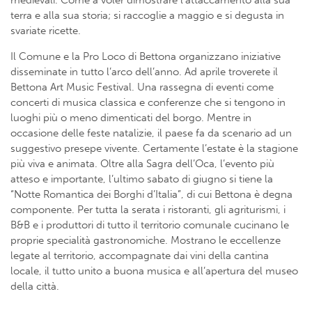
medievali. Come a voler dimostrare l’attaccamento alla sua
terra e alla sua storia; si raccoglie a maggio e si degusta in
svariate ricette.
Il Comune e la Pro Loco di Bettona organizzano iniziative
disseminate in tutto l’arco dell’anno. Ad aprile troverete il
Bettona Art Music Festival. Una rassegna di eventi come
concerti di musica classica e conferenze che si tengono in
luoghi più o meno dimenticati del borgo. Mentre in
occasione delle feste natalizie, il paese fa da scenario ad un
suggestivo presepe vivente. Certamente l’estate è la stagione
più viva e animata. Oltre alla Sagra dell’Oca, l’evento più
atteso e importante, l’ultimo sabato di giugno si tiene la
“Notte Romantica dei Borghi d’Italia”, di cui Bettona è degna
componente. Per tutta la serata i ristoranti, gli agriturismi, i
B&B e i produttori di tutto il territorio comunale cucinano le
proprie specialità gastronomiche. Mostrano le eccellenze
legate al territorio, accompagnate dai vini della cantina
locale, il tutto unito a buona musica e all’apertura del museo
della città.