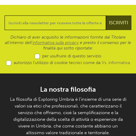
Dichiaro di aver acquisito le informazioni fornite dal Titolare
all’interno dell'
informativa sulla privacy
e presto il consenso per le
finalità qui sotto riportate:
per usufruire di questo servizio
autorizzo l’utilizzo di cookie tecnici come da
Vs. informativa
La nostra filosofia
La filosofia di Exploring Umbria è l’insieme di una serie di
valori sia etici che professionali, che caratterizzano il
servizio che offriamo, cioè la semplificazione e la
digitalizzazione della scelta di attività o esperienze da
vivere in Umbria, che come costante abbiano un
altissimo valore tradizionale e territoriale.