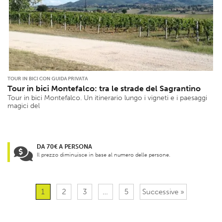
TOUR IN BICI CON GUIDA PRIVATA
Tour in bici Montefalco: tra le strade del Sagrantino
Tour in bici Montefalco. Un itinerario lungo i vigneti e i paesaggi
magici del
DA 70€ A PERSONA
Il prezzo diminuisce in base al numero delle persone.
1
2
3
…
5
Successive »