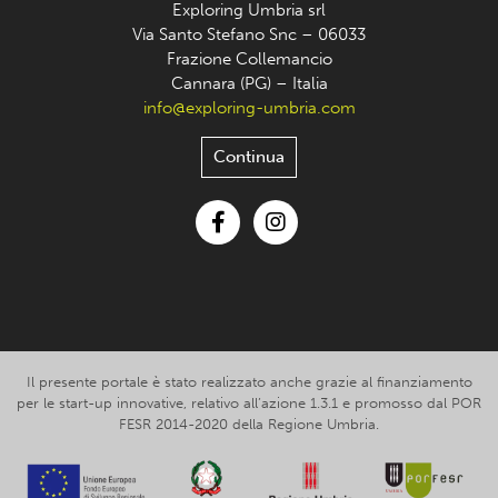
Exploring Umbria srl
Via Santo Stefano Snc – 06033
Frazione Collemancio
Cannara (PG) – Italia
info@exploring-umbria.com
Continua
Facebook
Instagram
Il presente portale è stato realizzato anche grazie al finanziamento
per le start-up innovative, relativo all’azione 1.3.1 e promosso dal POR
FESR 2014-2020 della Regione Umbria.