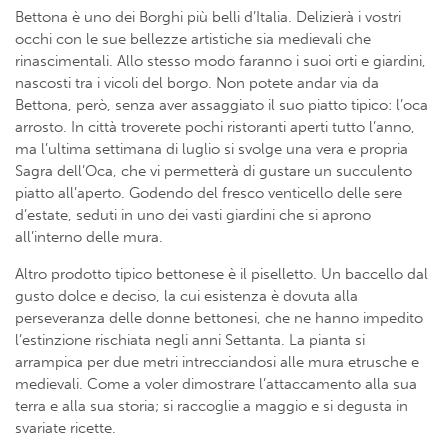
Bettona è uno dei Borghi più belli d’Italia. Delizierà i vostri
occhi con le sue bellezze artistiche sia medievali che
rinascimentali. Allo stesso modo faranno i suoi orti e giardini,
nascosti tra i vicoli del borgo. Non potete andar via da
Bettona, però, senza aver assaggiato il suo piatto tipico: l’oca
arrosto. In città troverete pochi ristoranti aperti tutto l’anno,
ma l’ultima settimana di luglio si svolge una vera e propria
Sagra dell’Oca, che vi permetterà di gustare un succulento
piatto all’aperto. Godendo del fresco venticello delle sere
d’estate, seduti in uno dei vasti giardini che si aprono
all’interno delle mura.
Altro prodotto tipico bettonese è il piselletto. Un baccello dal
gusto dolce e deciso, la cui esistenza è dovuta alla
perseveranza delle donne bettonesi, che ne hanno impedito
l’estinzione rischiata negli anni Settanta. La pianta si
arrampica per due metri intrecciandosi alle mura etrusche e
medievali. Come a voler dimostrare l’attaccamento alla sua
terra e alla sua storia; si raccoglie a maggio e si degusta in
svariate ricette.