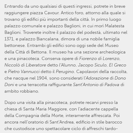
Entrando da uno qualsiasi di questi ingressi, potrete in breve
raggiungere piazza Cavour. Antico foro, attorno alla quale si
trovano gli edifici più importanti della città. In primo luogo
palazzo comunale e palazzo Baglioni, in cui morì Malatesta
Baglioni. Troverete inoltre il palazzo del podestà, ultimato nel
1371, e palazzo Biancalana, dimora di una nobile famiglia
bettonese. Entrambi gli edifici sono oggi sede del Museo
della Città di Bettona. Il museo ha una sezione archeologica
e una pinacoteca. Conserva opere di
Fiorenzo di Lorenzo
,
Niccolò di Liberatore
detto
l’Alunno
,
Jacopo Siculo
,
El Greco
e
Pietro Vannucci
detto il
Perugino
. Capolavori della raccolta,
che nacque nel 1904, sono considerati l’
Adorazione
di
Dono
Doni
e una terracotta raffigurante
Sant’Antonio di Padova
di
ambito robbiano.
Dopo una visita alla pinacoteca, potrete recarvi presso la
chiesa di Santa Maria Maggiore, con l’adiacente cappella
della Compagnia della Morte, interamente affrescata. Poi
ancora nell’oratorio di Sant’Andrea, edificio in stile barocco
che custodisce uno spettacolare ciclo di affreschi tardo-