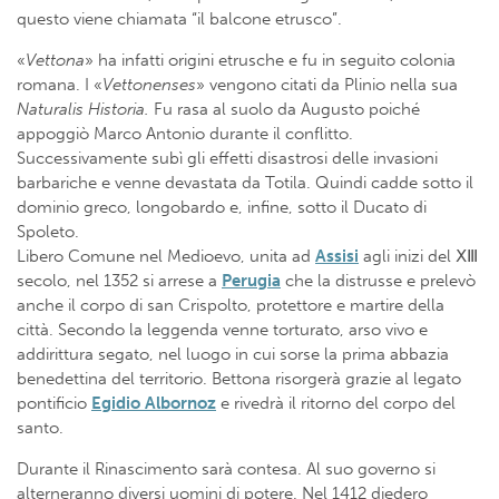
questo viene chiamata “il balcone etrusco”.
«
Vettona
» ha infatti origini etrusche e fu in seguito colonia
romana. I «
Vettonenses
» vengono citati da Plinio nella sua
Naturalis Historia.
Fu rasa al suolo da Augusto poiché
appoggiò Marco Antonio durante il conflitto.
Successivamente subì gli effetti disastrosi delle invasioni
barbariche e venne devastata da Totila. Quindi cadde sotto il
dominio greco, longobardo e, infine, sotto il Ducato di
Spoleto.
Libero Comune nel Medioevo, unita ad
Assisi
agli inizi del ⅩⅢ
secolo, nel 1352 si arrese a
Perugia
che la distrusse e prelevò
anche il corpo di san Crispolto, protettore e martire della
città. Secondo la leggenda venne torturato, arso vivo e
addirittura segato, nel luogo in cui sorse la prima abbazia
benedettina del territorio. Bettona risorgerà grazie al legato
pontificio
Egidio Albornoz
e rivedrà il ritorno del corpo del
santo.
Durante il Rinascimento sarà contesa. Al suo governo si
alterneranno diversi uomini di potere. Nel 1412 diedero