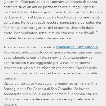
giotteschi. Oltrepassando l’ottocentesca fontana di piazza,
costruita su di un antico pozzo medievale, raggiungerete
piazza Garibaldi. Qui sorge la chiesa di San Crispolto, fondata
dai benedettini nel Duecento. Da lì potrete percorrere i vicoli
del borgo. Nei quali i vostri occhi si riempiranno dei colori dei
fiori che popolano i giardini dei bettonesi. Uscendo dalle
porte, incamminatevi sotto le mura etrusche e medievali. E
godetevi la sensazionale vista panoramica.
A pochi passi dal centro, è sito il
convento di Sant’Antonio
.
Patrimonio artistico e storico di grande valore, oggi purtroppo
abbandonato e, come tale, in rovina. Allontanandovi dal
centro abitato e passeggiando per la natura bettonese,
incontrerete piccole deliziose chiese antiche. San Gregorio,
Sant’Onofrio e San Quirico, abbazia benedettina in località
Cerreto.
Discendendo verso Passaggio, fermatevi ad ammirare Villa
Boccaglione e l’ex Abbazia di San Crispolto. Se invece
scenderete verso Colle, da non perdere è la tomba etrusca.
Situata laddove si estendeva l’antica necropoli etrusca di
Bettona.