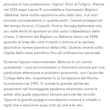
principio al loro predominio i Signori
Trinci
di Foligno. Mentre
nel 1516 papa Leone Ⅹ concedette a
Giampaolo Baglioni
«
Bettona, terra molto opportuna allo stato loro, e di non
picciola consideratione in queste parti
». Grandi protagonisti
del tempo furono i
Crispolti
, illustre famiglia bettonese che
più volte tentò di riportare la città sotto l’obbedienza della
chiesa. Il dominio dei
Baglioni
su Bettona cessò nel 1648,
quando la linea dei conti investiti si estinse e la camera
apostolica riprese possesso della città. Questa rimarrà sotto
l’egida dello stato pontificio fino all’unificazione nazionale.
Durante l’epoca rinascimentale, Bettona fu un centro
autorevole: i suoi amministratori si distinsero sempre per una
particolare attenzione ai problemi economici, con l’aiuto dei
Collegi delle Arti. Importante fu la fondazione del Monte
frumentario nel 1491. Si ricorda la grande abilità dei
governanti nel fronteggiare epidemie disastrose come la
peste, alla quale seguivano sempre penurie dei raccolti.
Oppure le grandi piogge e inondazioni insieme a «freddi si
rigidi che si seccorno quasi tutti gli olivi e le viti».