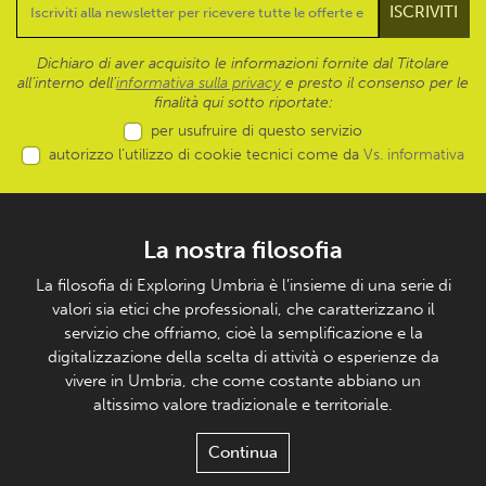
Dichiaro di aver acquisito le informazioni fornite dal Titolare
all’interno dell'
informativa sulla privacy
e presto il consenso per le
finalità qui sotto riportate:
per usufruire di questo servizio
autorizzo l’utilizzo di cookie tecnici come da
Vs. informativa
La nostra filosofia
La filosofia di Exploring Umbria è l’insieme di una serie di
valori sia etici che professionali, che caratterizzano il
servizio che offriamo, cioè la semplificazione e la
digitalizzazione della scelta di attività o esperienze da
vivere in Umbria, che come costante abbiano un
altissimo valore tradizionale e territoriale.
Continua