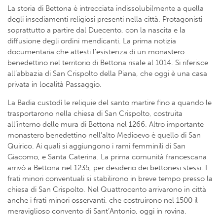
La storia di Bettona è intrecciata indissolubilmente a quella
degli insediamenti religiosi presenti nella città. Protagonisti
soprattutto a partire dal Duecento, con la nascita e la
diffusione degli ordini mendicanti. La prima notizia
documentaria che attesti l’esistenza di un monastero
benedettino nel territorio di Bettona risale al 1014. Si riferisce
all’abbazia di San Crispolto della Piana, che oggi è una casa
privata in località Passaggio.
La Badia custodì le reliquie del santo martire fino a quando le
trasportarono nella chiesa di San Crispolto, costruita
all’interno delle mura di Bettona nel 1266. Altro importante
monastero benedettino nell’alto Medioevo è quello di San
Quirico. Ai quali si aggiungono i rami femminili di San
Giacomo, e Santa Caterina. La prima comunità francescana
arrivò a Bettona nel 1235, per desiderio dei bettonesi stessi. I
frati minori conventuali si stabilirono in breve tempo presso la
chiesa di San Crispolto. Nel Quattrocento arrivarono in città
anche i frati minori osservanti, che costruirono nel 1500 il
meraviglioso convento di Sant’Antonio, oggi in rovina.