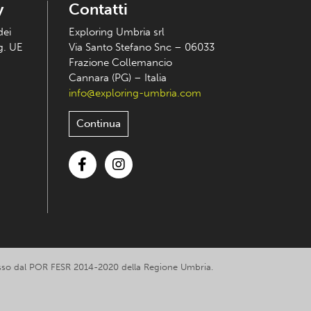
y
Contatti
dei
Exploring Umbria srl
eg. UE
Via Santo Stefano Snc – 06033
Frazione Collemancio
Cannara (PG) – Italia
info@exploring-umbria.com
Continua
Facebook
Instagram
romosso dal POR FESR 2014-2020 della Regione Umbria.