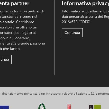
enta partner
Informativa privac
ioniamo fornitori partner di
Informativa sul trattamento 
i turistici da inserire nel
dati personali ai sensi del R
o portale. Cerchiamo
2016/679 (GDPR)
boratori che offrano un
io autentico, legato al
Continua
orio in cui operano,
mente alla grande passione
iò che fanno.
tinua
 al finanziamento per le start-up innovative, relativo all’azione 1.3.1 e p