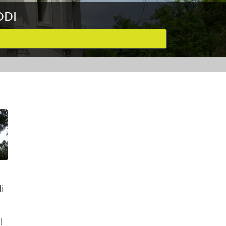
ODI
i
l