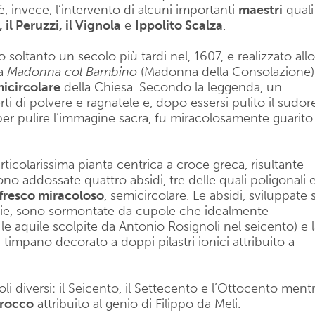
, invece, l’intervento di alcuni importanti
maestri
quali
il Peruzzi, il Vignola
e
Ippolito Scalza
.
o soltanto un secolo più tardi nel, 1607, e realizzato allo
la
Madonna col Bambino
(Madonna della Consolazione)
icircolare
della Chiesa. Secondo la leggenda, un
rti di polvere e ragnatele e, dopo essersi pulito il sudor
 per pulire l’immagine sacra, fu miracolosamente guarito
ticolarissima pianta centrica a croce greca, risultante
ono addossate quattro absidi, tre delle quali poligonali 
ffresco miracoloso
, semicircolare. Le absidi, sviluppate 
zie, sono sormontate da cupole che idealmente
 le aquile scolpite da Antonio Rosignoli nel seicento) e 
timpano decorato a doppi pilastri ionici attribuito a
coli diversi: il Seicento, il Settecento e l’Ottocento ment
arocco
attribuito al genio di Filippo da Meli.