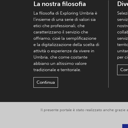
La nostra filosofia
Div
La filosofia di Exploring Umbria è
Selez
l’insieme di una serie di valori sia
serviz
etici che professionali, che
nostr
caratterizzano il servizio che
colla
offriamo, cioè la semplificazione
serviz
e la digitalizzazione della scelta di
territ
attività o esperienze da vivere in
unita
Umbria, che come costante
per c
abbiano un altissimo valore
tradizionale e territoriale.
Con
Continua
Il presente portale è stato realizzato anche grazie