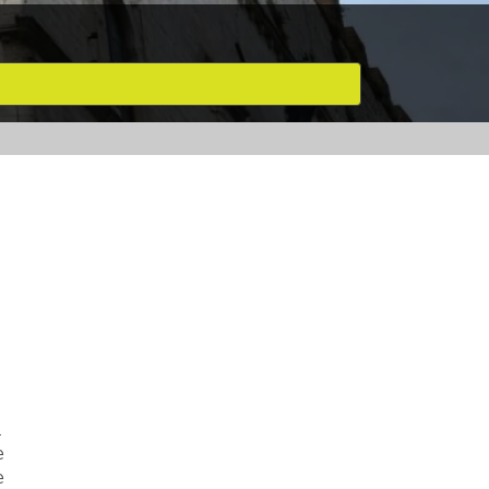
l
e
e