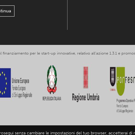
tinua
 al finanziamento per le start-up innovative, relativo all’azione 1.3.1 e p
prosegui senza cambiare le impostazioni del tuo browser, accetterai di ri
loring Umbria srl, partita IVA IT03602120549 -
Informativa privacy
-
Infor