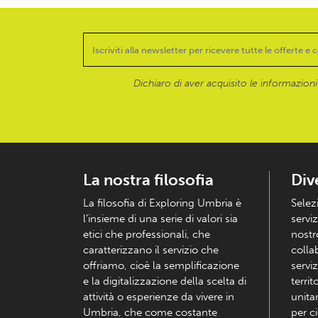
Dichiaro di aver acquisito le informazioni f
La nostra filosofia
Div
La filosofia di Exploring Umbria è
Selez
l’insieme di una serie di valori sia
serviz
etici che professionali, che
nostr
caratterizzano il servizio che
colla
offriamo, cioè la semplificazione
serviz
e la digitalizzazione della scelta di
territ
attività o esperienze da vivere in
unita
Umbria, che come costante
per c