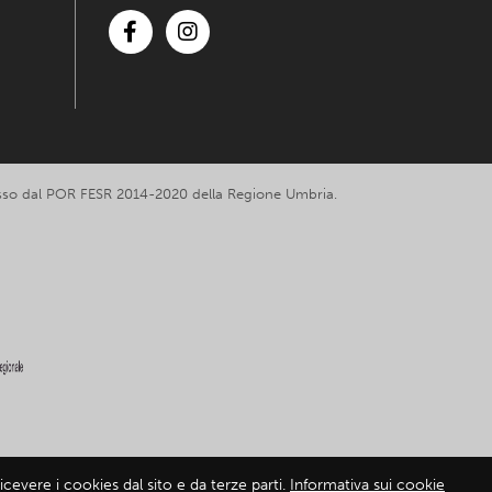
Facebook
Instagram
romosso dal POR FESR 2014-2020 della Regione Umbria.
cevere i cookies dal sito e da terze parti.
Informativa sui cookie
mativa sui cookie