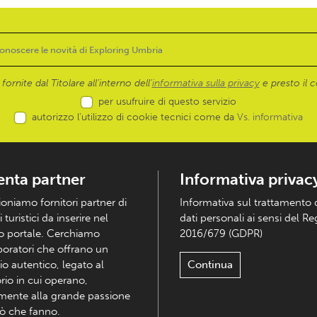
ornite dal Titolare all’interno dell'
informativa sulla privacy
e presto il c
per usufruire di questo servizio
autorizzo l’utilizzo di cookie tecnici come da
Vs. informativa
enta partner
Informativa privac
ioniamo fornitori partner di
Informativa sul trattamento 
i turistici da inserire nel
dati personali ai sensi del R
o portale. Cerchiamo
2016/679 (GDPR)
boratori che offrano un
io autentico, legato al
Continua
orio in cui operano,
mente alla grande passione
iò che fanno.