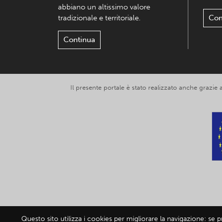
abbiano un altissimo valore
tradizionale e territoriale.
Con
Continua
Il presente portale è stato realizzato anche grazie
Questo sito utilizza i cookies per migliorare la navigazione: se 
© 2019-2026 Exp