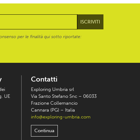
onsenso per le finalità qui sotto riportate:
y
Contatti
dei
Exploring Umbria srl
eg. UE
Via Santo Stefano Snc – 06033
Frazione Collemancio
Cannara (PG) – Italia
info@exploring-umbria.com
Continua