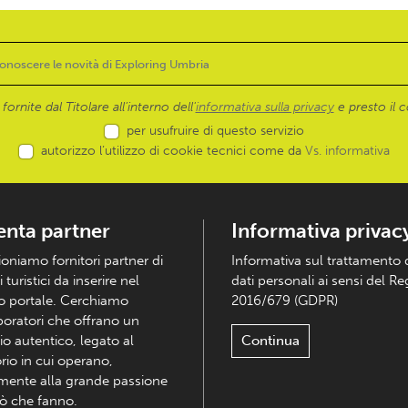
ornite dal Titolare all’interno dell'
informativa sulla privacy
e presto il c
per usufruire di questo servizio
autorizzo l’utilizzo di cookie tecnici come da
Vs. informativa
enta partner
Informativa privac
ioniamo fornitori partner di
Informativa sul trattamento 
i turistici da inserire nel
dati personali ai sensi del R
o portale. Cerchiamo
2016/679 (GDPR)
boratori che offrano un
io autentico, legato al
Continua
orio in cui operano,
mente alla grande passione
iò che fanno.