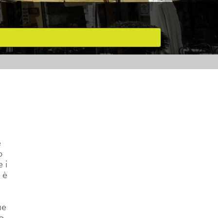
è
o
 i
 è
ue