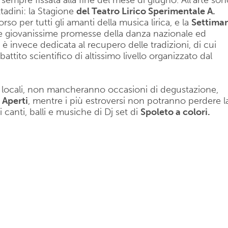
 è sempre fissata alla fine del mese di giugno. All’arte so
tadini: la Stagione
del Teatro Lirico Sperimentale A.
o per tutti gli amanti della musica lirica, e la
Settima
lle giovanissime promesse della danza nazionale ed
è invece dedicata al recupero delle tradizioni, di cui
attito scientifico di altissimo livello organizzato dal
ti locali, non mancheranno occasioni di degustazione,
 Aperti
, mentre i più estroversi non potranno perdere l
 canti, balli e musiche di Dj set di
Spoleto a colori.