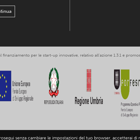
tinua
 al finanziamento per le start-up innovative, relativo all’azione 1.3.1 e p
prosegui senza cambiare le impostazioni del tuo browser, accetterai di ri
loring Umbria srl, partita IVA IT03602120549 -
Informativa privacy
-
Infor