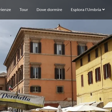
rienze
Tour
Dove dormire
Esplora l’Umbria