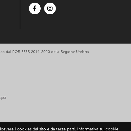
Facebook
Instagram
romosso dal POR FESR 2014-2020 della Regione Umbria.
cevere i cookies dal sito e da terze parti.
Informativa sui cookie
mativa sui cookie