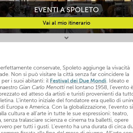
EVENTI A SPOLETO
Vai al mio itinerario
 perfettamente conservate, Spoleto aggiunge la vivacità
de. Non si può visitare la città senza far coincidere la
er i suoi abitanti: il
Festival dei Due Mondi
. Ideato e
 maestro
Gian Carlo Menotti
nel lontano 1958, l’evento 
zato ed atteso da artisti e turisti provenienti da tutt
tina. L’intento iniziale del fondatore era quello di unire
di Europa e America. Con la globalizzazione, l’evento si
la cultura e all’arte in tutte le sue espressioni: teatro,
senza tralasciare scienza e cinema tra balletti, opere
vvero per tutti i gusti. L’evento ha una durata di circa d