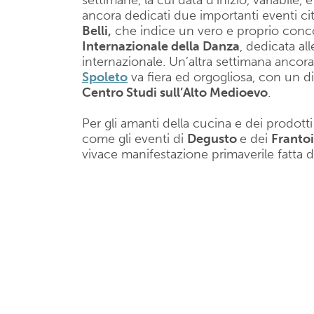
settimane, la cui data d’inizio, variabile,
ancora dedicati due importanti eventi cit
Belli,
che indice un vero e proprio concors
Internazionale della Danza
, dedicata a
internazionale. Un’altra settimana ancora 
Spoleto
va fiera ed orgogliosa, con un dib
Centro Studi sull’Alto Medioevo
.
Per gli amanti della cucina e dei prodot
come gli eventi di
Degusto
e dei
Frantoi
vivace manifestazione primaverile fatta di