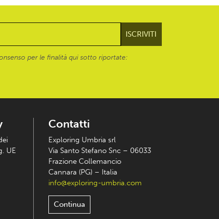
onsenso per le finalità qui sotto riportate:
y
Contatti
dei
Exploring Umbria srl
eg. UE
Via Santo Stefano Snc – 06033
Frazione Collemancio
Cannara (PG) – Italia
info@exploring-umbria.com
Continua