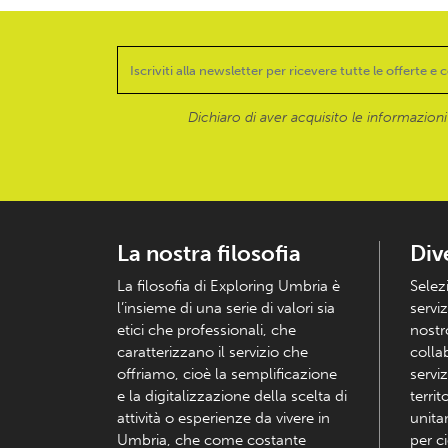
Dichiaro di aver acquisito le informazioni f
La nostra filosofia
Div
La filosofia di Exploring Umbria è
Selez
l’insieme di una serie di valori sia
serviz
etici che professionali, che
nostr
caratterizzano il servizio che
colla
offriamo, cioè la semplificazione
serviz
e la digitalizzazione della scelta di
territ
attività o esperienze da vivere in
unita
Umbria, che come costante
per c