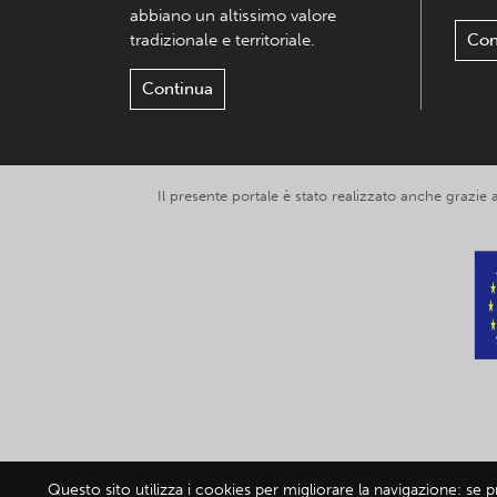
abbiano un altissimo valore
tradizionale e territoriale.
Con
Continua
Il presente portale è stato realizzato anche grazie
Questo sito utilizza i cookies per migliorare la navigazione: se 
© 2019-2026 Exp