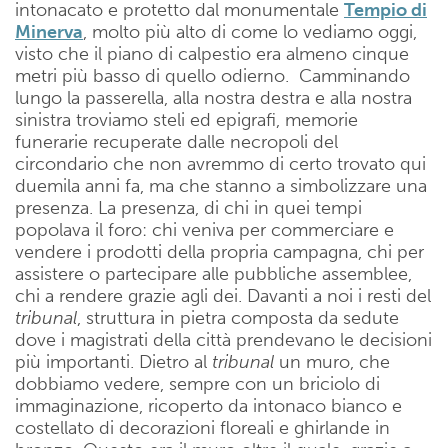
intonacato e protetto dal monumentale
Tempio di
Minerva
, molto più alto di come lo vediamo oggi,
visto che il piano di calpestio era almeno cinque
metri più basso di quello odierno. Camminando
lungo la passerella, alla nostra destra e alla nostra
sinistra troviamo steli ed epigrafi, memorie
funerarie recuperate dalle necropoli del
circondario che non avremmo di certo trovato qui
duemila anni fa, ma che stanno a simbolizzare una
presenza. La presenza, di chi in quei tempi
popolava il foro: chi veniva per commerciare e
vendere i prodotti della propria campagna, chi per
assistere o partecipare alle pubbliche assemblee,
chi a rendere grazie agli dei. Davanti a noi i resti del
tribunal
, struttura in pietra composta da sedute
dove i magistrati della città prendevano le decisioni
più importanti. Dietro al
tribunal
un muro, che
dobbiamo vedere, sempre con un briciolo di
immaginazione, ricoperto da intonaco bianco e
costellato di decorazioni floreali e ghirlande in