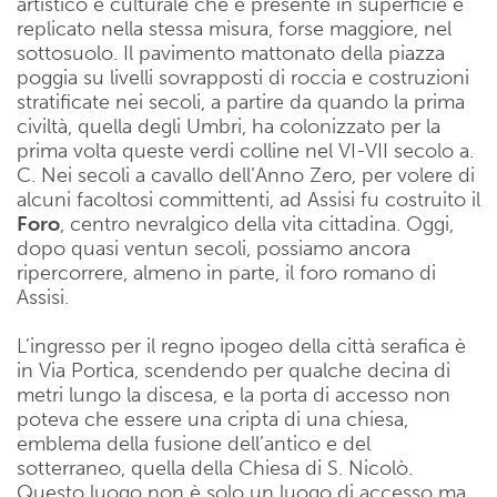
artistico e culturale che è presente in superficie è
replicato nella stessa misura, forse maggiore, nel
sottosuolo. Il pavimento mattonato della piazza
poggia su livelli sovrapposti di roccia e costruzioni
stratificate nei secoli, a partire da quando la prima
civiltà, quella degli Umbri, ha colonizzato per la
prima volta queste verdi colline nel VI-VII secolo a.
C. Nei secoli a cavallo dell’Anno Zero, per volere di
alcuni facoltosi committenti, ad Assisi fu costruito il
Foro
, centro nevralgico della vita cittadina. Oggi,
dopo quasi ventun secoli, possiamo ancora
ripercorrere, almeno in parte, il foro romano di
Assisi.
L’ingresso per il regno ipogeo della città serafica è
in Via Portica, scendendo per qualche decina di
metri lungo la discesa, e la porta di accesso non
poteva che essere una cripta di una chiesa,
emblema della fusione dell’antico e del
sotterraneo, quella della Chiesa di S. Nicolò.
Questo luogo non è solo un luogo di accesso ma