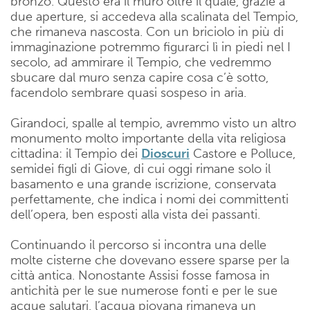
bronzo. Questo era il muro oltre il quale, grazie a
due aperture, si accedeva alla scalinata del Tempio,
che rimaneva nascosta. Con un briciolo in più di
immaginazione potremmo figurarci lì in piedi nel I
secolo, ad ammirare il Tempio, che vedremmo
sbucare dal muro senza capire cosa c’è sotto,
facendolo sembrare quasi sospeso in aria.
Girandoci, spalle al tempio, avremmo visto un altro
monumento molto importante della vita religiosa
cittadina: il Tempio dei
Dioscuri
Castore e Polluce,
semidei figli di Giove, di cui oggi rimane solo il
basamento e una grande iscrizione, conservata
perfettamente, che indica i nomi dei committenti
dell’opera, ben esposti alla vista dei passanti.
Continuando il percorso si incontra una delle
molte cisterne che dovevano essere sparse per la
città antica. Nonostante Assisi fosse famosa in
antichità per le sue numerose fonti e per le sue
acque salutari, l’acqua piovana rimaneva un