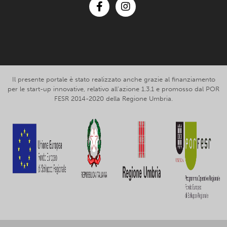
Facebook
Instagram
Il presente portale è stato realizzato anche grazie al finanziamento
per le start-up innovative, relativo all’azione 1.3.1 e promosso dal POR
FESR 2014-2020 della Regione Umbria.