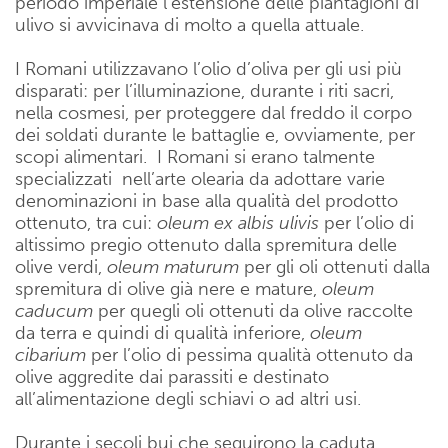
periodo imperiale l’estensione delle piantagioni di
ulivo si avvicinava di molto a quella attuale.
I Romani utilizzavano l’olio d’oliva per gli usi più
disparati: per l’illuminazione, durante i riti sacri,
nella cosmesi, per proteggere dal freddo il corpo
dei soldati durante le battaglie e, ovviamente, per
scopi alimentari. I Romani si erano talmente
specializzati nell’arte olearia da adottare varie
denominazioni in base alla qualità del prodotto
ottenuto, tra cui:
oleum ex albis ulivis
per l’olio di
altissimo pregio ottenuto dalla spremitura delle
olive verdi,
oleum maturum
per gli oli ottenuti dalla
spremitura di olive già nere e mature,
oleum
caducum
per quegli oli ottenuti da olive raccolte
da terra e quindi di qualità inferiore,
oleum
cibarium
per l’olio di pessima qualità ottenuto da
olive aggredite dai parassiti e destinato
all’alimentazione degli schiavi o ad altri usi.
Durante i secoli bui che seguirono la caduta