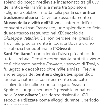
splendido borgo medievale incastonato tra gli ulivi
dell’antica via Flaminia, a metà tra Spoleto e
Foligno, è celebre in tutta Italia per la sua
antica
tradizione olearia
. Da visitare assolutamente è il
Museo della civiltà dell’Ulivo
all’interno dell’ex
convento di san Francesco, uno splendido edificio
duecentesco restaurato nel XIX secolo da
Giuseppe Valadier
. Da non perdere nei pressi di
Trevi, più precisamente in località Bovara vicino
all’abbazia benedettina, è l’”
Olivo di
Sant’Emiliano
”, considerato l’ulivo più antico di
tutta l’Umbria. Censito come pianta protetta, viene
così chiamato perché
Emiliano
, vescovo di Trevi, vi
fu legato e decapitato oltre mille anni fa. Trevi è
anche tappa del
Sentiero degli ulivi
, splendido
itinerario naturalistico interamente dedicato
all’ulivo tra le colline che collegano Assisi a
Spoleto. Lungo il sentiero è possibile imbattersi
nelle “
case olivate
”, residenze risalenti al XVI
secolo e utilizzate come alloggi durante il periodo