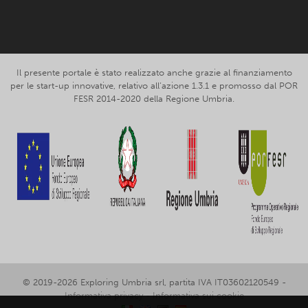
Il presente portale è stato realizzato anche grazie al finanziamento
per le start-up innovative, relativo all’azione 1.3.1 e promosso dal POR
FESR 2014-2020 della Regione Umbria.
© 2019-2026 Exploring Umbria srl, partita IVA IT03602120549 -
Informativa privacy
-
Informativa sui cookie