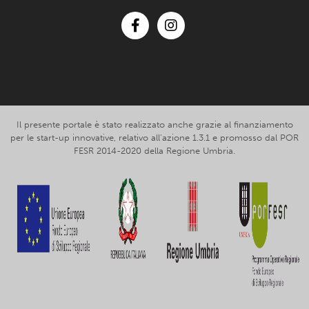
Facebook
Instagram
Il presente portale è stato realizzato anche grazie al finanziamento
per le start-up innovative, relativo all’azione 1.3.1 e promosso dal POR
FESR 2014-2020 della Regione Umbria.