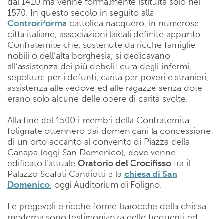
dal 1410 ma venne formalmente istituita solo nel
1570. In questo secolo in seguito alla
Controriforma
cattolica nacquero, in numerose
città italiane, associazioni laicali definite appunto
Confraternite che, sostenute da ricche famiglie
nobili o dell’alta borghesia, si dedicavano
all’assistenza dei più deboli: cura degli infermi,
sepolture per i defunti, carità per poveri e stranieri,
assistenza alle vedove ed alle ragazze senza dote
erano solo alcune delle opere di carità svolte.
Alla fine del 1500 i membri della Confraternita
folignate ottennero dai domenicani la concessione
di un orto accanto al convento di Piazza della
Canapa (oggi San Domenico), dove venne
edificato l’attuale
Oratorio del Crocifisso
tra il
Palazzo Scafati Candiotti e la
chiesa di San
Domenico
, oggi Auditorium di Foligno.
Le pregevoli e ricche forme barocche della chiesa
moderna sono testimonianza delle frequenti ed