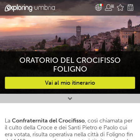
ORATORIO DEL CROCIFISSO
FOLIGNO
Vai al mio itinerario
Attività preferite
La
Confraternita del Crocifisso
, così chiamata per
il culto della Croce e dei Santi Pietro e Paolo cui
era votata, risulta operativa nella città di Foligno fin