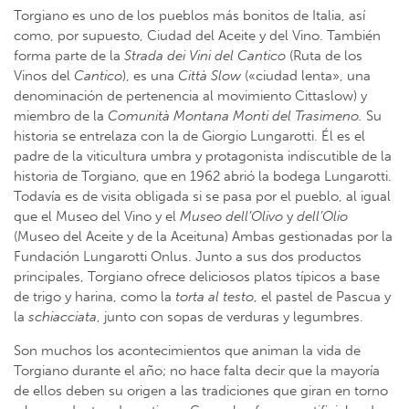
Torgiano es uno de los pueblos más bonitos de Italia, así
como, por supuesto, Ciudad del Aceite y del Vino. También
forma parte de la
Strada dei Vini del Cantico
(Ruta de los
Vinos del
Cantico
), es una
Città Slow
(«ciudad lenta», una
denominación de pertenencia al movimiento Cittaslow) y
miembro de la
Comunità Montana Monti del Trasimeno.
Su
historia se entrelaza con la de Giorgio Lungarotti. Él es el
padre de la viticultura umbra y protagonista indiscutible de la
historia de Torgiano, que en 1962 abrió la bodega Lungarotti.
Todavía es de visita obligada si se pasa por el pueblo, al igual
que el Museo del Vino y el
Museo dell’Olivo
y
dell’Olio
(Museo del Aceite y de la Aceituna) Ambas gestionadas por la
Fundación Lungarotti Onlus. Junto a sus dos productos
principales, Torgiano ofrece deliciosos platos típicos a base
de trigo y harina, como la
torta al testo
, el pastel de Pascua y
la
schiacciata
, junto con sopas de verduras y legumbres.
Son muchos los acontecimientos que animan la vida de
Torgiano durante el año; no hace falta decir que la mayoría
de ellos deben su origen a las tradiciones que giran en torno