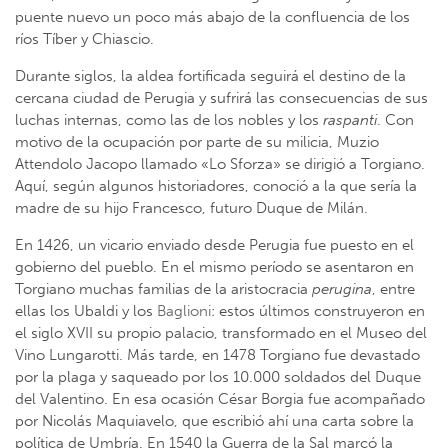
puente nuevo un poco más abajo de la confluencia de los
ríos Tíber y Chiascio.
Durante siglos, la aldea fortificada seguirá el destino de la
cercana ciudad de Perugia y sufrirá las consecuencias de sus
luchas internas, como las de los nobles y los
raspanti
. Con
motivo de la ocupación por parte de su milicia, Muzio
Attendolo Jacopo llamado «Lo Sforza» se dirigió a Torgiano.
Aquí, según algunos historiadores, conoció a la que sería la
madre de su hijo Francesco, futuro Duque de Milán.
En 1426, un vicario enviado desde Perugia fue puesto en el
gobierno del pueblo. En el mismo período se asentaron en
Torgiano muchas familias de la aristocracia
perugina
, entre
ellas los Ubaldi y los
Baglioni
: estos últimos construyeron en
el siglo XVII su propio palacio, transformado en el Museo del
Vino Lungarotti. Más tarde, en 1478 Torgiano fue devastado
por la plaga y saqueado por los 10.000 soldados del Duque
del Valentino. En esa ocasión César Borgia fue acompañado
por Nicolás Maquiavelo, que escribió ahí una carta sobre la
política de Umbría. En 1540 la Guerra de la Sal marcó la