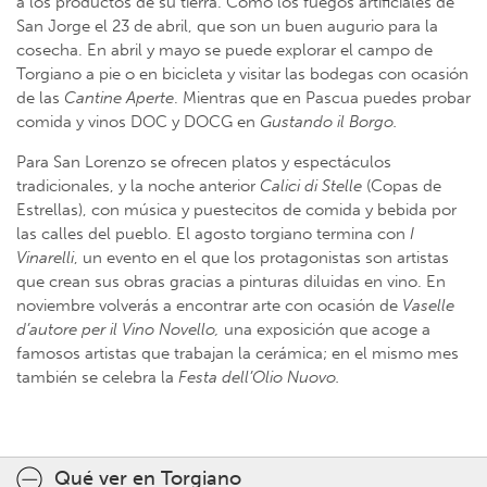
a los productos de su tierra. Como los fuegos artificiales de
San Jorge el 23 de abril, que son un buen augurio para la
cosecha. En abril y mayo se puede explorar el campo de
Torgiano a pie o en bicicleta y visitar las bodegas con ocasión
de las
Cantine Aperte
. Mientras que en Pascua puedes probar
comida y vinos DOC y DOCG en
Gustando il Borgo.
Para San Lorenzo se ofrecen platos y espectáculos
tradicionales, y la noche anterior
Calici di Stelle
(Copas de
Estrellas), con música y puestecitos de comida y bebida por
las calles del pueblo. El agosto torgiano termina con
I
Vinarelli
, un evento en el que los protagonistas son artistas
que crean sus obras gracias a pinturas diluidas en vino. En
noviembre volverás a encontrar arte con ocasión de
Vaselle
d’autore per il Vino Novello,
una exposición que acoge a
famosos artistas que trabajan la cerámica; en el mismo mes
también se celebra la
Festa dell’Olio Nuovo.
Qué ver en Torgiano