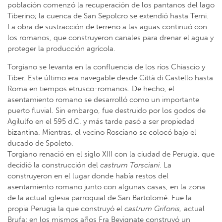
población comenzó la recuperación de los pantanos del lago
Tiberino; la cuenca de San Sepolcro se extendió hasta Terni.
La obra de sustracción de terreno a las aguas continuó con
los romanos, que construyeron canales para drenar el agua y
proteger la producción agrícola.
Torgiano se levanta en la confluencia de los ríos Chiascio y
Tiber. Este último era navegable desde Città di Castello hasta
Roma en tiempos etrusco-romanos. De hecho, el
asentamiento romano se desarrolló como un importante
puerto fluvial. Sin embargo, fue destruido por los godos de
Agilulfo en el 595 d.C. y más tarde pasó a ser propiedad
bizantina. Mientras, el vecino Rosciano se colocó bajo el
ducado de Spoleto.
Torgiano renació en el siglo XIII con la ciudad de Perugia, que
decidió la construcción del
castrum Torsciani
. La
construyeron en el lugar donde había restos del
asentamiento romano junto con algunas casas, en la zona
de la actual iglesia parroquial de San Bartolomé. Fue la
propia Perugia la que construyó el
castrum Grifonis,
actual
Brufa; en los mismos años Fra Bevignate construyó un