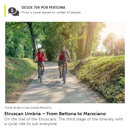
DESDE 70€ POR PERSONA
Price is lower based on umber of people
TOUR IN BICI CON GUIDA PRIVATA
Etruscan Umbria – From Bettona to Marsciano
On the trail of the Etruscans. The third stage of the itinerary with
a cycle ride to suit everyone