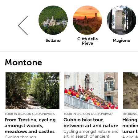
Città della
Trevi
Sellano
Magione
Pieve
Montone
TOUR IN BICI CON GUIDA PRIVATA
TOUR IN BICI CON GUIDA PRIVATA
TREKKING
From Trestina, cycling
Gubbio bike tour,
Hiking
amongst woods,
between art and nature
mediev
meadows and castles
lunar 
Cycling amongst nature and
art, in search of ancient
Cycling through
A circul