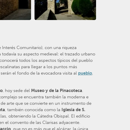
e Interés Comunitario), con una riqueza
 todavía su aspecto medieval: el trazado urbano
conocerá todos los aspectos típicos del pueblo
scalinatas para llegar a los puntos más
serán el fondo de la evocadora visita al
pueblo
,
co
, hoy sede del
Museo y de la Pinacoteca
.
complejo se encuentra también la moderna e
o de arte que se convierte en un instrumento de
nta
, también conocida como la
Iglesia de S.
llas, obteniendo la Cátedra Obispal. El edificio
en el convento de las Clarisas adyacente.
raccio
, que no es más que el alcázar, la única