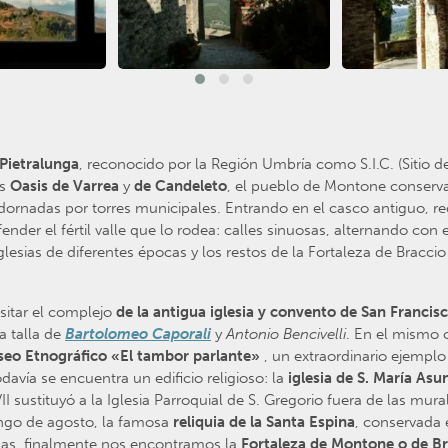
 Pietralunga
, reconocido por la Región Umbría como S.I.C. (Sitio d
os
Oasis de Varrea
y
de Candeleto
, el pueblo de Montone conserva
ornadas por torres municipales. Entrando en el casco antiguo, re
er el fértil valle que lo rodea: calles sinuosas, alternando con e
esias de diferentes épocas y los restos de la Fortaleza de Braccio 
isitar el complejo
de la antigua iglesia y convento de San Francis
la talla de
Bartolomeo Caporali
y
Antonio Bencivelli
. En el mismo 
eo Etnográfico «El tambor parlante»
, un extraordinario ejempl
odavía se encuentra un edificio religioso: la
iglesia de S. María Asu
II sustituyó a la Iglesia Parroquial de S. Gregorio fuera de las mura
ingo de agosto, la famosa
reliquia de la Santa Espina
, conservada 
llas, finalmente nos encontramos la
Fortaleza de Montone o de B