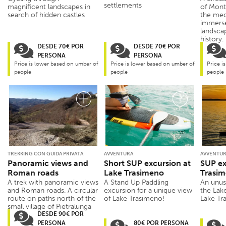
settlements
magnificent landscapes in
of Mont
search of hidden castles
the med
immerse
landsca
history.
DESDE 70€ POR
DESDE 70€ POR
PERSONA
PERSONA
Price is lower based on umber of
Price is lower based on umber of
Price i
people
people
people
TREKKING CON GUIDA PRIVATA
AVVENTURA
AVVENTU
Panoramic views and
Short SUP excursion at
SUP ex
Roman roads
Lake Trasimeno
Trasi
A trek with panoramic views
A Stand Up Paddling
An unus
and Roman roads. A circular
excursion for a unique view
the Lak
route on paths north of the
of Lake Trasimeno!
Lake T
small village of Pietralunga
DESDE 90€ POR
PERSONA
80€ POR PERSONA