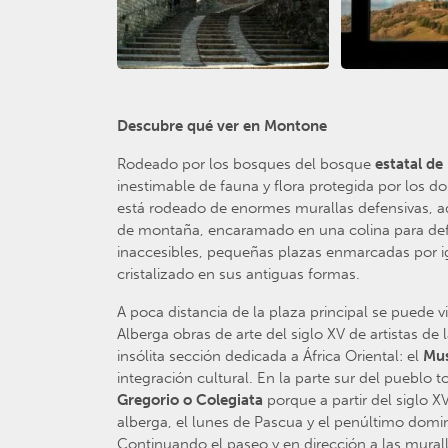
Descubre qué ver en Montone
Rodeado por los bosques del bosque
estatal de
inestimable de fauna y flora protegida por los d
está rodeado de enormes murallas defensivas, ad
de montaña, encaramado en una colina para defend
inaccesibles, pequeñas plazas enmarcadas por igl
cristalizado en sus antiguas formas.
A poca distancia de la plaza principal se puede v
Alberga obras de arte del siglo XV de artistas de 
insólita sección dedicada a África Oriental: el
Mus
integración cultural. En la parte sur del pueblo t
Gregorio o Colegiata
porque a partir del siglo XV
alberga, el lunes de Pascua y el penúltimo dom
Continuando el paseo y en dirección a las mura