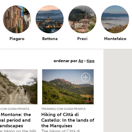
Piegaro
Bettona
Preci
Montefalco
ordenar por
Az
-
tipo
 CON GUIDA PRIVATA
TREKKING CON GUIDA PRIVATA
 Montone: the
Hiking of Città di
al period and
Castello: In the lands of
landscapes
the Marquises
ar hiking on the hills
The hiking of Città di