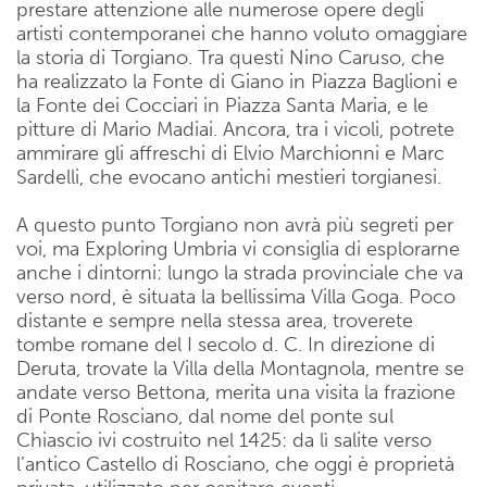
prestare attenzione alle numerose opere degli
artisti contemporanei che hanno voluto omaggiare
la storia di Torgiano. Tra questi Nino Caruso, che
ha realizzato la Fonte di Giano in Piazza Baglioni e
la Fonte dei Cocciari in Piazza Santa Maria, e le
pitture di Mario Madiai. Ancora, tra i vicoli, potrete
ammirare gli affreschi di Elvio Marchionni e Marc
Sardelli, che evocano antichi mestieri torgianesi.
A questo punto Torgiano non avrà più segreti per
voi, ma Exploring Umbria vi consiglia di esplorarne
anche i dintorni: lungo la strada provinciale che va
verso nord, è situata la bellissima Villa Goga. Poco
distante e sempre nella stessa area, troverete
tombe romane del I secolo d. C. In direzione di
Deruta, trovate la Villa della Montagnola, mentre se
andate verso Bettona, merita una visita la frazione
di Ponte Rosciano, dal nome del ponte sul
Chiascio ivi costruito nel 1425: da lì salite verso
l’antico Castello di Rosciano, che oggi è proprietà