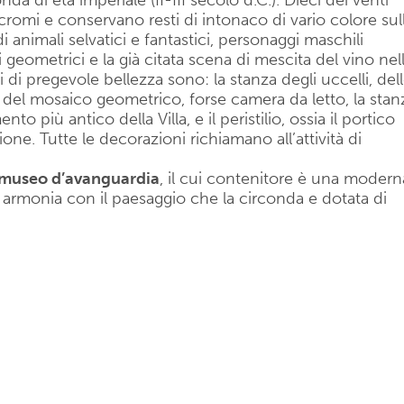
nda di età imperiale (II-III secolo d.C.). Dieci dei venti
romi e conservano resti di intonaco di vario colore sul
di animali selvatici e fantastici, personaggi maschili
i geometrici e la già citata scena di mescita del vino nel
nti di pregevole bellezza sono: la stanza degli uccelli, del
la del mosaico geometrico, forse camera da letto, la stan
o più antico della Villa, e il peristilio, ossia il portico
ione. Tutte le decorazioni richiamano all’attività di
a museo d’avanguardia
, il cui contenitore è una modern
n armonia con il paesaggio che la circonda e dotata di