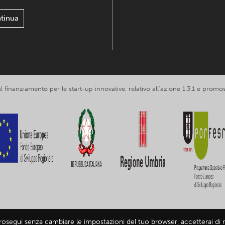
tinua
 al finanziamento per le start-up innovative, relativo all’azione 1.3.1 e p
prosegui senza cambiare le impostazioni del tuo browser, accetterai di ri
loring Umbria srl, partita IVA IT03602120549 -
Informativa privacy
-
Infor