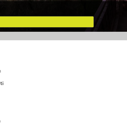
n
ti
a