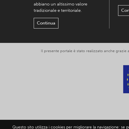
abbiano un altissimo valore
tradizionale e territoriale.
Con
Continua
Il presente portale è stato realizzato anche grazie
Questo sito utilizza i cookies per migliorare la navigazione: se 
© 2019-2026 Exp