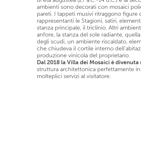
di età augustea (27 a.C.-14 d.C.) e la seco
ambienti sono decorati con mosaici polic
pareti. I tappeti musivi ritraggono figure 
rappresentanti le Stagioni, satiri, element
stanza principale, il triclinio. Altri ambie
anfore, la stanza del sole radiante, quel
degli scudi, un ambiente riscaldato, element
che chiudeva il cortile interno dell’abitaz
produzione vinicola del proprietario.
Dal 2018 la Villa dei Mosaici è divenut
struttura architettonica perfettamente i
molteplici servizi al visitatore.