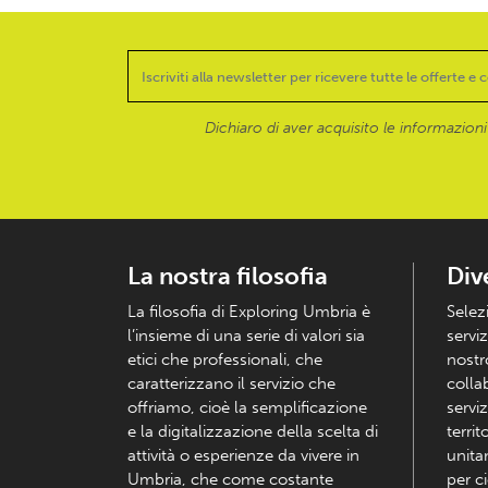
Dichiaro di aver acquisito le informazioni f
La nostra filosofia
Div
La filosofia di Exploring Umbria è
Selez
l’insieme di una serie di valori sia
serviz
etici che professionali, che
nostr
caratterizzano il servizio che
colla
offriamo, cioè la semplificazione
serviz
e la digitalizzazione della scelta di
territ
attività o esperienze da vivere in
unita
Umbria, che come costante
per c