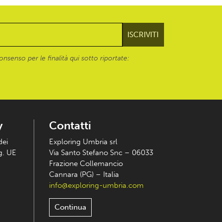
onsenso per le finalità qui sotto riportate:
y
Contatti
dei
Exploring Umbria srl
eg. UE
Via Santo Stefano Snc – 06033
Frazione Collemancio
Cannara (PG) – Italia
info@exploring-umbria.com
Continua