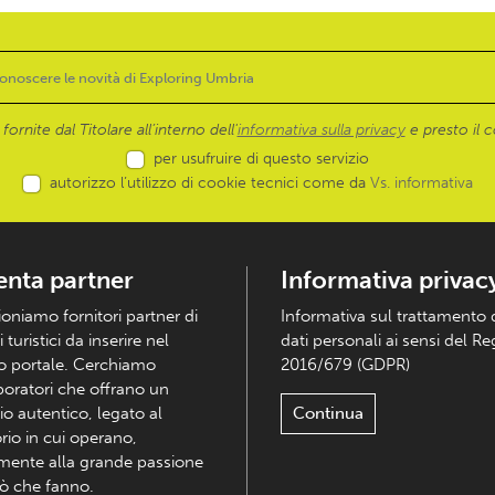
ornite dal Titolare all’interno dell'
informativa sulla privacy
e presto il c
per usufruire di questo servizio
autorizzo l’utilizzo di cookie tecnici come da
Vs. informativa
enta partner
Informativa privac
ioniamo fornitori partner di
Informativa sul trattamento 
i turistici da inserire nel
dati personali ai sensi del R
o portale. Cerchiamo
2016/679 (GDPR)
boratori che offrano un
io autentico, legato al
Continua
orio in cui operano,
mente alla grande passione
iò che fanno.