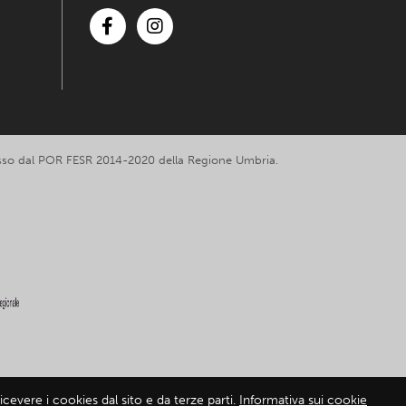
Facebook
Instagram
romosso dal POR FESR 2014-2020 della Regione Umbria.
cevere i cookies dal sito e da terze parti.
Informativa sui cookie
mativa sui cookie