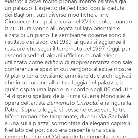
Mastro
; lì dove molto probabilmente esisteva già
un palazzo. L’aspetto dell’edificio, con la caduta
dei Baglioni, subì diverse modifiche a fine
Cinquecento e poi ancora nel XVII secolo, quando
la struttura venne allungata sul lato orientale e
alzata di un piano. Le sembianze odierne sono il
risultato dei lavori del 1939, ai quali si aggiunse il
restauro che seguì il terremoto del 1997. Oggi, pur
essendo sede di alcuni uffici comunali, viene
utilizzato come edificio di rappresentanza con sale
conferenze e spazi in cui vengono allestite mostre.
Al piano terra possiamo ammirare due archi ogivali
che introducono all’antica loggia del palazzo, la
quale ospita una lapide in ricordo degli 86 caduti e
14 dispersi spellani della Prima Guerra Mondiale: è
opera dell’artista
Benvenuto Crispoldi
e raffigura la
Patria. Sopra la loggia si possono osservare le tre
bifore romaniche tamponate, due su Via Garibaldi
e una sulla piazza, sormontate da eleganti capitelli.
Nel lato del porticato era presente una scala
rampante, che nel XVI secolo fu demolita; al suo