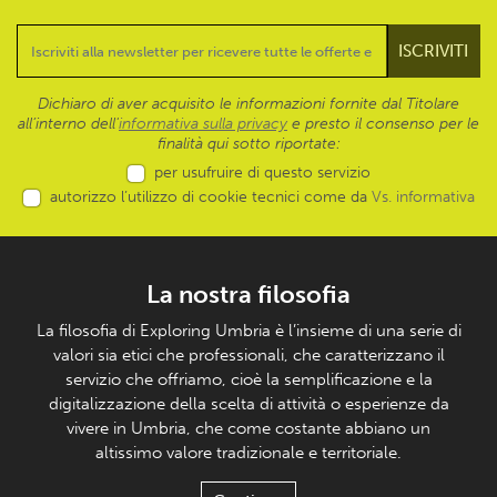
Dichiaro di aver acquisito le informazioni fornite dal Titolare
all’interno dell'
informativa sulla privacy
e presto il consenso per le
finalità qui sotto riportate:
per usufruire di questo servizio
autorizzo l’utilizzo di cookie tecnici come da
Vs. informativa
La nostra filosofia
La filosofia di Exploring Umbria è l’insieme di una serie di
valori sia etici che professionali, che caratterizzano il
servizio che offriamo, cioè la semplificazione e la
digitalizzazione della scelta di attività o esperienze da
vivere in Umbria, che come costante abbiano un
altissimo valore tradizionale e territoriale.