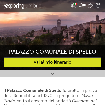
PALAZZO COMUNALE DI SPELLO
Vai al mio itinerario
Attività preferite
Il Palazzo Comunale di Spello
fu eretto in piazza
della Repubblica nel 1270 su progetto di
Mastro
Prode
, sotto il governo del podestà
Giacomo
del