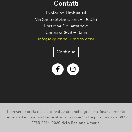
Contatti
Exploring Umbria srl
Via Santo Stefano Snc – 06033
Frazione Collemancio
Cannara (PG) – Italia
info@exploring-umbria.com
Continua
Facebook
Instagram
Il presente portale è stato realizzato anche grazie al finanziamento
per le start-up innovative, relativo all’azione 1.3.1 e promosso dal POR
FESR 2014-2020 della Regione Umbria.