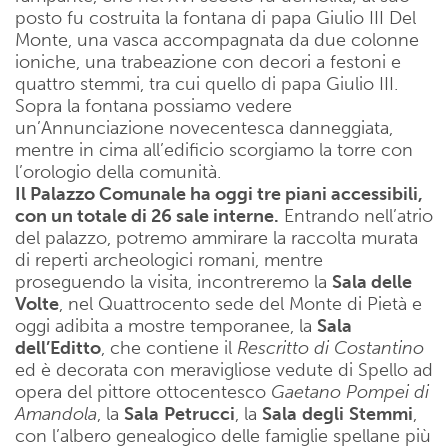
posto fu costruita la fontana di papa Giulio III Del
Monte, una vasca accompagnata da due colonne
ioniche, una trabeazione con decori a festoni e
quattro stemmi, tra cui quello di papa Giulio III.
Sopra la fontana possiamo vedere
un’Annunciazione novecentesca danneggiata,
mentre in cima all’edificio scorgiamo la torre con
l’orologio della comunità.
Il Palazzo Comunale ha oggi tre piani accessibili,
con un totale di 26 sale interne.
Entrando nell’atrio
del palazzo, potremo ammirare la raccolta murata
di reperti archeologici romani, mentre
proseguendo la visita, incontreremo la
Sala delle
Volte
, nel Quattrocento sede del Monte di Pietà e
oggi adibita a mostre temporanee, la
Sala
dell’Editto
, che contiene il
Rescritto
di
Costantino
ed è decorata con meravigliose vedute di Spello ad
opera del pittore ottocentesco
Gaetano Pompei di
Amandola
, la
Sala
Petrucci
, la
Sala
degli
Stemmi
,
con l’albero genealogico delle famiglie spellane più